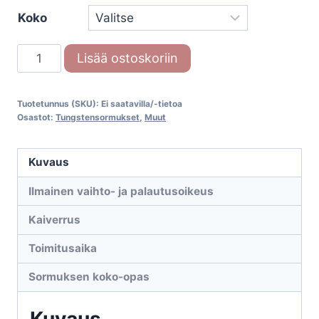
Koko
Titan/Tungsten-
Lisää ostoskoriin
sormus
728
Tuotetunnus (SKU):
Ei saatavilla/-tietoa
määrä
Osastot:
Tungstensormukset
,
Muut
Kuvaus
Ilmainen vaihto- ja palautusoikeus
Kaiverrus
Toimitusaika
Sormuksen koko-opas