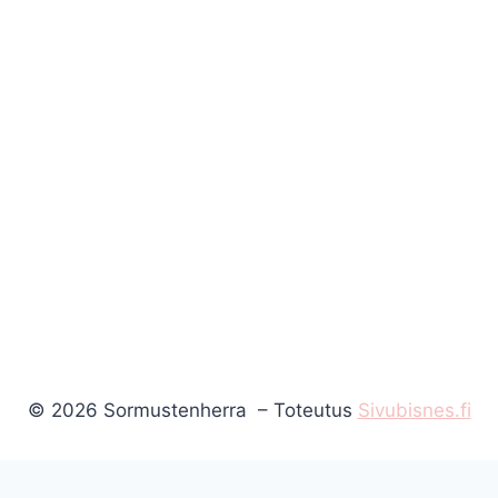
© 2026 Sormustenherra – Toteutus
Sivubisnes.fi