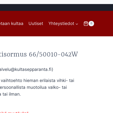
taan kultaa
Uutiset
Yhteystiedot
0
tisormus 66/50010-042W
lvelu@kultasepparanta.fi)
aihtoehto hieman erilaista vihki- tai
Persoonallista muotoilua valko- tai
a tai ilman.