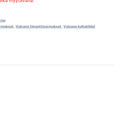
 eikä myytävänä.
42W
ormukset
,
Vulcano timanttisormukset
,
Vulcano kultakihlat