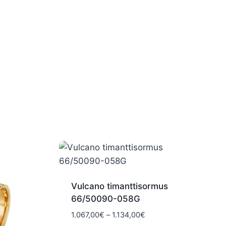
Vulcano timanttisormus
66/50090-058G
Hintaluokka:
1.067,00
€
–
1.134,00
€