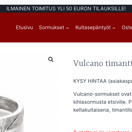
ILMAINEN TOIMITUS YLI 50 EURON TILAUKSILLE!
Etusivu
Sormukset
Kultasepäntyöt
Oste
Vulcano timant
KYSY HINTAA (asiakaspa
Vulcano-sormukset ovat v
kihlasormusta etsiville. 
keltakultaisena, timantill