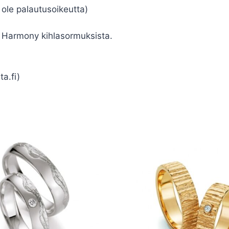
i ole palautusoikeutta)
 Harmony kihlasormuksista.
a.fi)