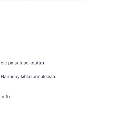
i ole palautusoikeutta)
 Harmony kihlasormuksista.
a.fi)