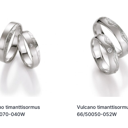
no timanttisormus
Vulcano timanttisorm
0070-040W
66/50050-052W