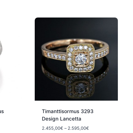
us
Timanttisormus 3293
Design Lancetta
Hintaluokka:
2.455,00
€
–
2.595,00
€