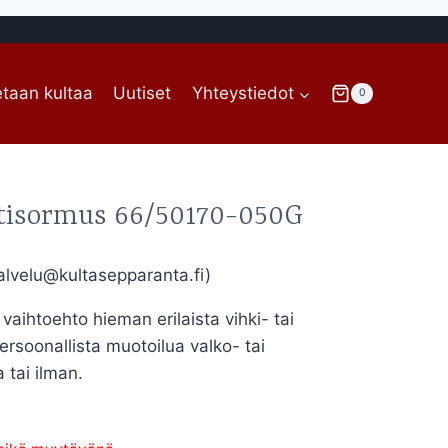
taan kultaa
Uutiset
Yhteystiedot
0
tisormus 66/50170-050G
lvelu@kultasepparanta.fi)
aihtoehto hieman erilaista vihki- tai
Persoonallista muotoilua valko- tai
a tai ilman.