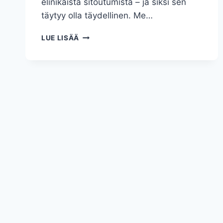
elinikäistä sitoutumista – ja siksi sen
täytyy olla täydellinen. Me…
TÄYDELLINEN
LUE LISÄÄ
KIHLASORMUS
NAISELLE
–
NÄIN
VALITSET
ELÄMÄSI
TÄRKEIMMÄN
KORUN