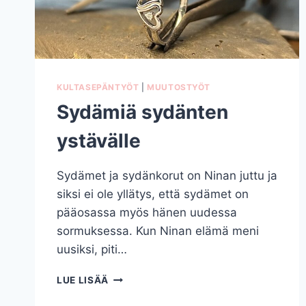
KULTASEPÄNTYÖT
|
MUUTOSTYÖT
Sydämiä sydänten
ystävälle
Sydämet ja sydänkorut on Ninan juttu ja
siksi ei ole yllätys, että sydämet on
pääosassa myös hänen uudessa
sormuksessa. Kun Ninan elämä meni
uusiksi, piti…
SYDÄMIÄ
LUE LISÄÄ
SYDÄNTEN
YSTÄVÄLLE