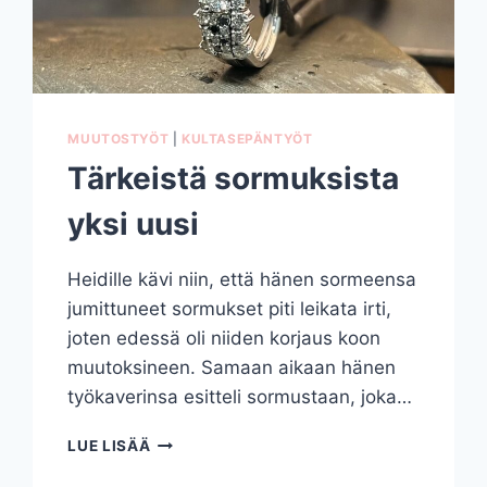
MUUTOSTYÖT
|
KULTASEPÄNTYÖT
Tärkeistä sormuksista
yksi uusi
Heidille kävi niin, että hänen sormeensa
jumittuneet sormukset piti leikata irti,
joten edessä oli niiden korjaus koon
muutoksineen. Samaan aikaan hänen
työkaverinsa esitteli sormustaan, joka…
TÄRKEISTÄ
LUE LISÄÄ
SORMUKSISTA
YKSI