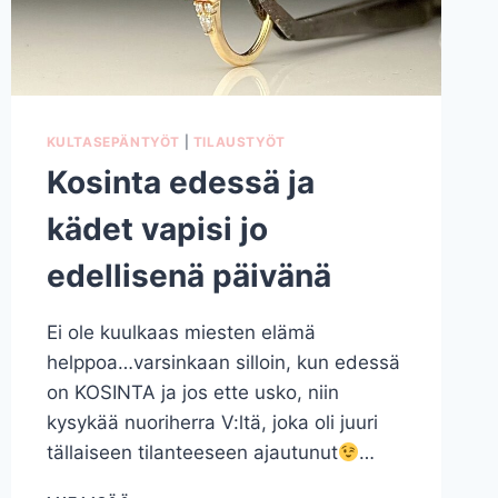
KULTASEPÄNTYÖT
|
TILAUSTYÖT
Kosinta edessä ja
kädet vapisi jo
edellisenä päivänä
Ei ole kuulkaas miesten elämä
helppoa…varsinkaan silloin, kun edessä
on KOSINTA ja jos ette usko, niin
kysykää nuoriherra V:ltä, joka oli juuri
tällaiseen tilanteeseen ajautunut
…
KOSINTA