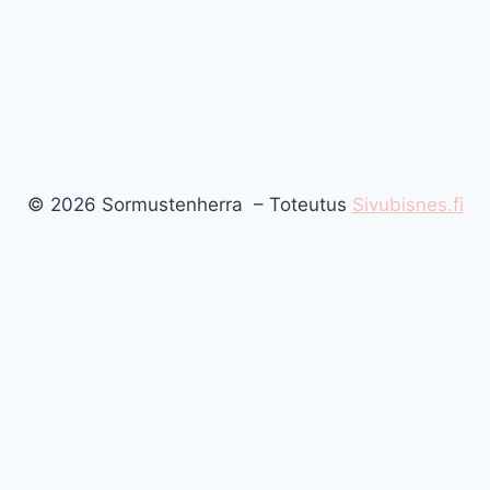
© 2026 Sormustenherra – Toteutus
Sivubisnes.fi