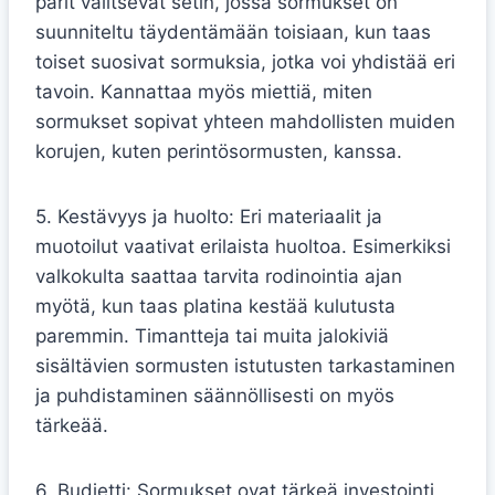
parit valitsevat setin, jossa sormukset on
suunniteltu täydentämään toisiaan, kun taas
toiset suosivat sormuksia, jotka voi yhdistää eri
tavoin. Kannattaa myös miettiä, miten
sormukset sopivat yhteen mahdollisten muiden
korujen, kuten perintösormusten, kanssa.
5. Kestävyys ja huolto: Eri materiaalit ja
muotoilut vaativat erilaista huoltoa. Esimerkiksi
valkokulta saattaa tarvita rodinointia ajan
myötä, kun taas platina kestää kulutusta
paremmin. Timantteja tai muita jalokiviä
sisältävien sormusten istutusten tarkastaminen
ja puhdistaminen säännöllisesti on myös
tärkeää.
6. Budjetti: Sormukset ovat tärkeä investointi,