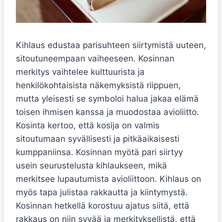
Kihlaus edustaa parisuhteen siirtymistä uuteen,
sitoutuneempaan vaiheeseen. Kosinnan
merkitys vaihtelee kulttuurista ja
henkilökohtaisista näkemyksistä riippuen,
mutta yleisesti se symboloi halua jakaa elämä
toisen ihmisen kanssa ja muodostaa avioliitto.
Kosinta kertoo, että kosija on valmis
sitoutumaan syvällisesti ja pitkäaikaisesti
kumppaniinsa. Kosinnan myötä pari siirtyy
usein seurustelusta kihlaukseen, mikä
merkitsee lupautumista avioliittoon. Kihlaus on
myös tapa julistaa rakkautta ja kiintymystä.
Kosinnan hetkellä korostuu ajatus siitä, että
rakkaus on niin syvää ja merkityksellistä, että