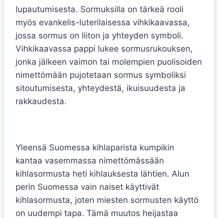
lupautumisesta. Sormuksilla on tärkeä rooli
myös evankelis-luterilaisessa vihkikaavassa,
jossa sormus on liiton ja yhteyden symboli.
Vihkikaavassa pappi lukee sormusrukouksen,
jonka jälkeen vaimon tai molempien puolisoiden
nimettömään pujotetaan sormus symboliksi
sitoutumisesta, yhteydestä, ikuisuudesta ja
rakkaudesta.
Suomalaiset kihlasormus tavat
Yleensä Suomessa kihlaparista kumpikin
kantaa vasemmassa nimettömässään
kihlasormusta heti kihlauksesta lähtien. Alun
perin Suomessa vain naiset käyttivät
kihlasormusta, joten miesten sormusten käyttö
on uudempi tapa. Tämä muutos heijastaa