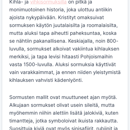
Kihla- ja
vihkisormuksilla
on pitkä ja
monimuotoinen historia, joka ulottuu antiikin
ajoista nykypäivään. Kristityt omaksuivat
sormuksen käytön juutalaisilta ja roomalaisilta,
mutta aluksi tapa aiheutti paheksuntaa, koska
se nähtiin pakanallisena. Keskiajalla, noin 800-
luvulla, sormukset alkoivat vakiintua kihlauksen
merkiksi, ja tapa levisi hitaasti Pohjoismaihin
vasta 1500-luvulla. Aluksi sormuksia käyttivät
vain varakkaimmat, ja ennen niiden yleistymistä
kihlauksen vahvisti kädenlyönti.
Sormusten mallit ovat muuttuneet ajan myötä.
Alkujaan sormukset olivat usein sileitä, mutta
myöhemmin niihin alettiin lisätä jalokiviä, kuten
timantteja, jotka symboloivat ikuista rakkautta.
Suosittuja kiviä ovat myös sinisafiirit, rubiinit ja