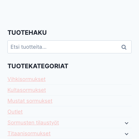
TUOTEHAKU
Etsi:
Haku
TUOTEKATEGORIAT
Vihkisormukset
Kultasormukset
Mustat sormukset
Outlet
Sormusten tilaustyöt
Titaanisormukset