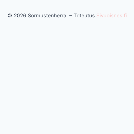
© 2026 Sormustenherra – Toteutus
Sivubisnes.fi