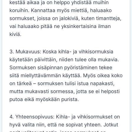
kestää aikaa ja on helppo yhdistää muihin
koruihin. Kannattaa myös miettiä, haluaako
sormukset, joissa on jalokiviä, kuten timantteja,
vai haluaako pitää ne yksinkertaisina ilman
kiviä.
3. Mukavuus: Koska kihla- ja vihkisormuksia
käytetään päivittäin, niiden tulee olla mukavia.
Sormuksen sisäpinnan pyöristäminen tekee
siitä miellyttävämmän käyttää. Myös oikea koko
on tärkeä – sormuksen tulisi istua napakasti,
mutta mukavasti sormessa, jotta se ei helposti
putoa eikä myöskään purista.
4. Yhteensopivuus: Kihla- ja vihkisormukset on
hyvä valita niin, että ne sopivat yhteen. Jotkut