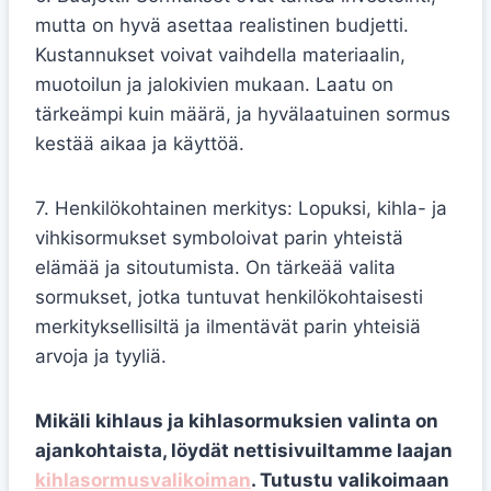
mutta on hyvä asettaa realistinen budjetti.
Kustannukset voivat vaihdella materiaalin,
muotoilun ja jalokivien mukaan. Laatu on
tärkeämpi kuin määrä, ja hyvälaatuinen sormus
kestää aikaa ja käyttöä.
7. Henkilökohtainen merkitys: Lopuksi, kihla- ja
vihkisormukset symboloivat parin yhteistä
elämää ja sitoutumista. On tärkeää valita
sormukset, jotka tuntuvat henkilökohtaisesti
merkityksellisiltä ja ilmentävät parin yhteisiä
arvoja ja tyyliä.
Mikäli kihlaus ja kihlasormuksien valinta on
ajankohtaista, löydät nettisivuiltamme laajan
kihlasormusvalikoiman
. Tutustu valikoimaan