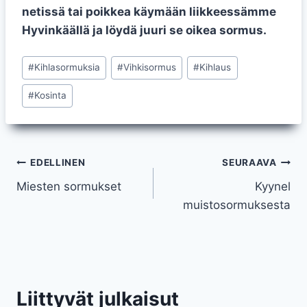
netissä tai poikkea käymään liikkeessämme
Hyvinkäällä ja löydä juuri se oikea sormus.
Avainsanat:
#
Kihlasormuksia
#
Vihkisormus
#
Kihlaus
#
Kosinta
Artikkelien
EDELLINEN
SEURAAVA
Miesten sormukset
Kyynel
selaus
muistosormuksesta
Liittyvät julkaisut