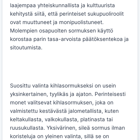
laajempaa yhteiskunnallista ja kulttuurista
kehitystä siitä, että perinteiset sukupuoliroolit
ovat muuttuneet ja monipuolistuneet.
Molempien osapuolten sormuksen käyttö
korostaa parin tasa-arvoista päätöksentekoa ja
sitoutumista.
Yksinkertainen vai koristeellinen
kihlasormus
Suosittu valinta kihlasormukseksi on usein
yksinkertainen, tyylikäs ja ajaton. Perinteisesti
monet valitsevat kihlasormuksen, joka on
valmistettu kestävästä jalometallista, kuten
keltakullasta, valkokullasta, platinasta tai
ruusukullasta. Yksivärinen, sileä sormus ilman
koristeluja on yleinen valinta, sillä se on