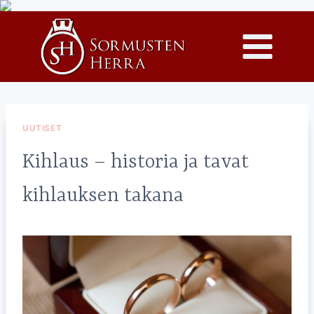
Siirry
sisältöön
UUTISET
Kihlaus – historia ja tavat
kihlauksen takana