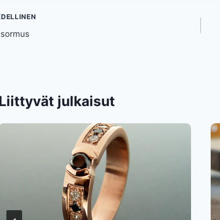
tikkelien
EDELLINEN
isormus
elaus
Liittyvät julkaisut