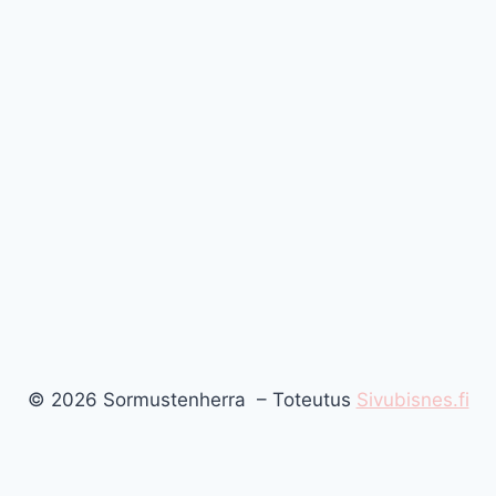
© 2026 Sormustenherra – Toteutus
Sivubisnes.fi