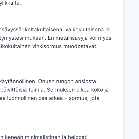
likkäitä.
nsävyssä: keltakultaisena, valkokultaisena ja
tymystesi mukaan. Eri metallisävyjä voi myös
 valkokultainen vihkisormus muodostavat
 käytännöllinen. Ohuen rungon ansiosta
 päivittäisiä toimia. Sormuksen oikea koko ja
lee luonnollinen osa arkea – sormus, jota
n kepeän minimalistinen ja helposti