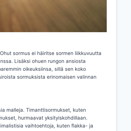
 Ohut sormus ei häiritse sormen liikkuvuutta
kanssa. Lisäksi ohuen rungon ansiosta
 paremmin oikeuksiinsa, sillä sen koko
roista sormuksista erinomaisen valinnan
sia malleja. Timanttisormukset, kuten
rmukset, hurmaavat yksityiskohdillaan.
imalistisia vaihtoehtoja, kuten flakka- ja