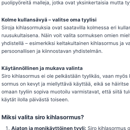
puolipyöreitä malleja, jotka ovat yksinkertaisia mutta tyy
Kolme kullansävyä – valitse oma tyylisi
Siroja kihlasormuksia ovat saatavilla kolmessa eri kulla
ruusukultaisena. Näin voit valita sormuksen omien miel
yhdistellä – esimerkiksi keltakultainen kihlasormus ja
persoonallisen ja kiinnostavan yhdistelmän.
Käytännöllinen ja mukava valinta
Siro kihlasormus ei ole pelkästään tyylikäs, vaan myös
sormus on kevyt ja miellyttävä käyttää, eikä se häiritse
omaan tyyliin sopiva muotoilu varmistavat, että siitä tu
käytät ilolla päivästä toiseen.
Miksi valita siro kihlasormus?
Ajaton ja monikäyttöinen tyyli:
Siro kihlasormus o