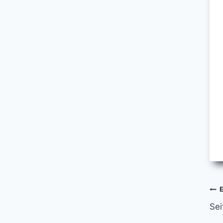
Ar
Sei
s