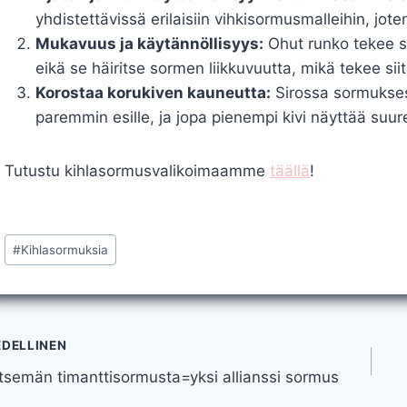
yhdistettävissä erilaisiin vihkisormusmalleihin, jot
Mukavuus ja käytännöllisyys:
Ohut runko tekee 
eikä se häiritse sormen liikkuvuutta, mikä tekee sii
Korostaa korukiven kauneutta:
Sirossa sormukses
paremmin esille, ja jopa pienempi kivi näyttää suu
Tutustu kihlasormusvalikoimaamme
täällä
!
Avainsanat:
#
Kihlasormuksia
tikkelien
EDELLINEN
tsemän timanttisormusta=yksi allianssi sormus
elaus