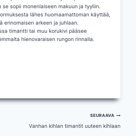
en se sopii monenlaiseen makuun ja tyyliin.
sormuksesta lähes huomaamattoman käyttää,
tä erinomaisen arkeen ja juhlaan.
sa timantti tai muu korukivi pääsee
remmalta hienovaraisen rungon rinnalla.
SEURAAVA
Vanhan kihlan timantit uuteen kihlaan