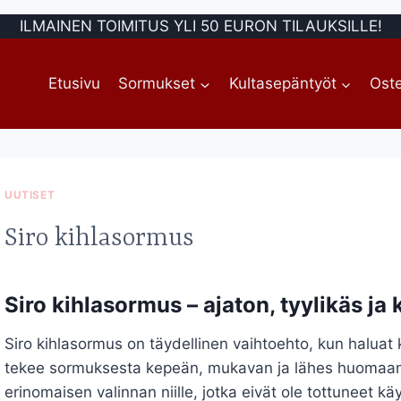
ILMAINEN TOIMITUS YLI 50 EURON TILAUKSILLE!
Etusivu
Sormukset
Kultasepäntyöt
Oste
UUTISET
Siro kihlasormus
Siro kihlasormus – ajaton, tyylikäs ja
Siro kihlasormus on täydellinen vaihtoehto, kun haluat
tekee sormuksesta kepeän, mukavan ja lähes huomaam
erinomaisen valinnan niille, jotka eivät ole tottuneet k