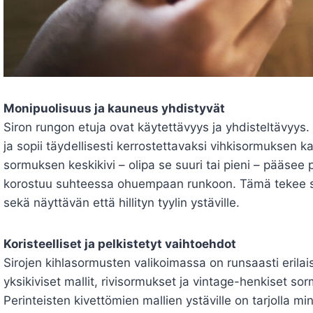
Monipuolisuus ja kauneus yhdistyvät
Siron rungon etuja ovat käytettävyys ja yhdisteltävyys.
ja sopii täydellisesti kerrostettavaksi vihkisormuksen 
sormuksen keskikivi – olipa se suuri tai pieni – pääsee
korostuu suhteessa ohuempaan runkoon. Tämä tekee si
sekä näyttävän että hillityn tyylin ystäville.
Koristeelliset ja pelkistetyt vaihtoehdot
Sirojen kihlasormusten valikoimassa on runsaasti erilai
yksikiviset mallit, rivisormukset ja vintage-henkiset so
Perinteisten kivettömien mallien ystäville on tarjolla min