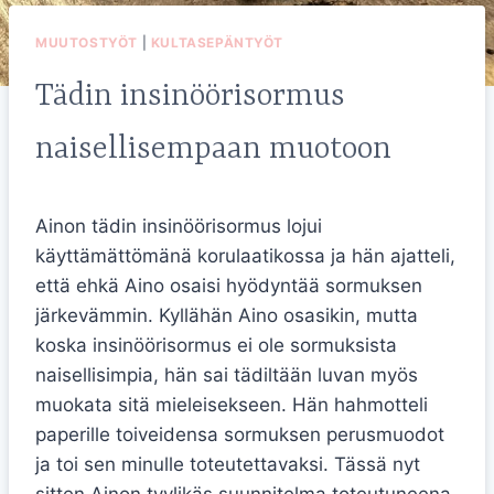
MUUTOSTYÖT
|
KULTASEPÄNTYÖT
Tädin insinöörisormus
naisellisempaan muotoon
Ainon tädin insinöörisormus lojui
käyttämättömänä korulaatikossa ja hän ajatteli,
että ehkä Aino osaisi hyödyntää sormuksen
järkevämmin. Kyllähän Aino osasikin, mutta
koska insinöörisormus ei ole sormuksista
naisellisimpia, hän sai tädiltään luvan myös
muokata sitä mieleisekseen. Hän hahmotteli
paperille toiveidensa sormuksen perusmuodot
ja toi sen minulle toteutettavaksi. Tässä nyt