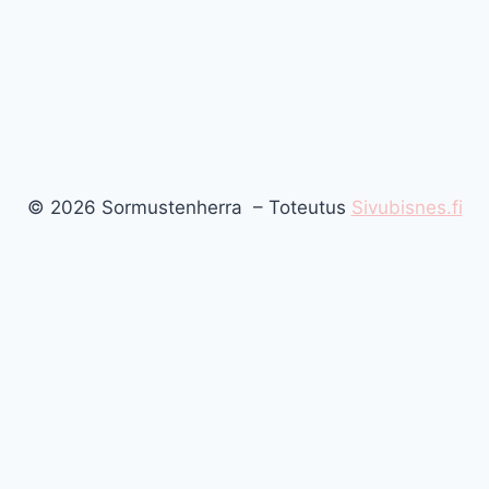
© 2026 Sormustenherra – Toteutus
Sivubisnes.fi