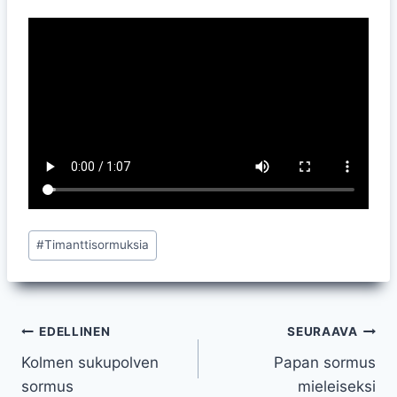
Avainsanat:
#
Timanttisormuksia
Artikkelien
EDELLINEN
SEURAAVA
Kolmen sukupolven
Papan sormus
selaus
sormus
mieleiseksi