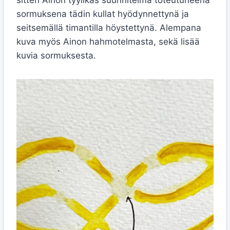
sitten Ainon tyylikäs suunnitelma toteutuneena
sormuksena tädin kullat hyödynnettynä ja
seitsemällä timantilla höystettynä. Alempana
kuva myös Ainon hahmotelmasta, sekä lisää
kuvia sormuksesta.