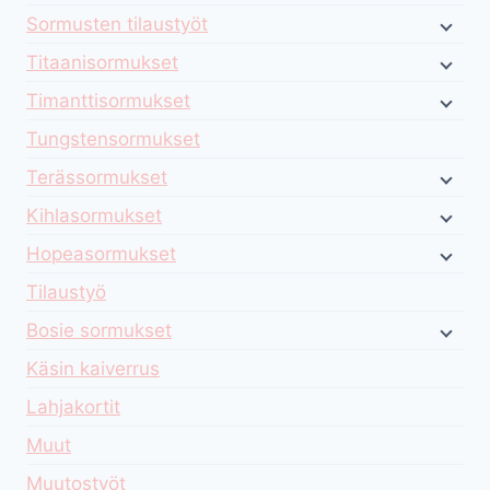
Sormusten tilaustyöt
Titaanisormukset
Timanttisormukset
Tungstensormukset
Terässormukset
Kihlasormukset
Hopeasormukset
Tilaustyö
Bosie sormukset
Käsin kaiverrus
Lahjakortit
Muut
Muutostyöt