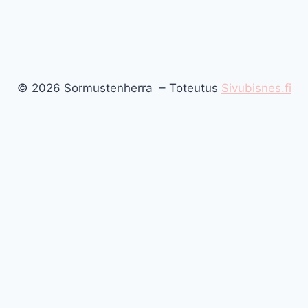
© 2026 Sormustenherra – Toteutus
Sivubisnes.fi