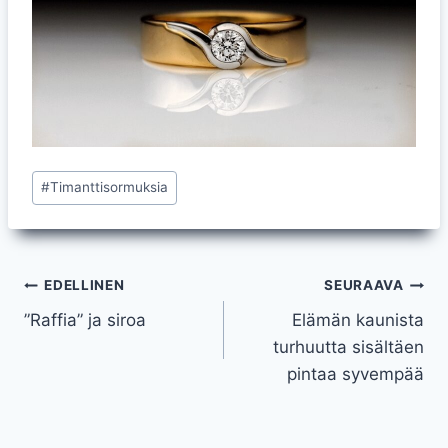
Avainsanat:
#
Timanttisormuksia
Artikkelien
EDELLINEN
SEURAAVA
”Raffia” ja siroa
Elämän kaunista
selaus
turhuutta sisältäen
pintaa syvempää