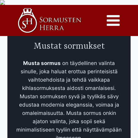
Siirry
sisältöön
Mustat sormukset
Musta sormus
on täydellinen valinta
sinulle, joka haluat erottua perinteisistä
vaihtoehdoista ja tehdä vaikkapa
kihlasormuksesta aidosti omanlaisesi.
Mustan sormuksen syvä ja tyylikäs sävy
edustaa modernia eleganssia, voimaa ja
omaleimaisuutta. Musta sormus onkin
ajaton valinta, joka sopii sekä
minimalistiseen tyyliin että näyttävämpään
ilmeeseen.