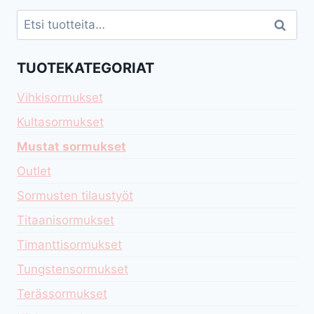
Etsi:
Haku
TUOTEKATEGORIAT
Vihkisormukset
Kultasormukset
Mustat sormukset
Outlet
Sormusten tilaustyöt
Titaanisormukset
Timanttisormukset
Tungstensormukset
Terässormukset