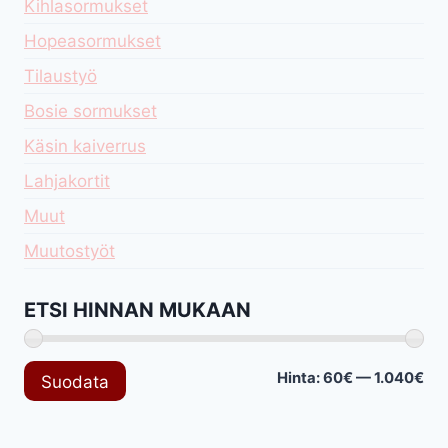
Kihlasormukset
Hopeasormukset
Tilaustyö
Bosie sormukset
Käsin kaiverrus
Lahjakortit
Muut
Muutostyöt
ETSI HINNAN MUKAAN
Min
Mak
Hinta:
60€
—
1.040€
Suodata