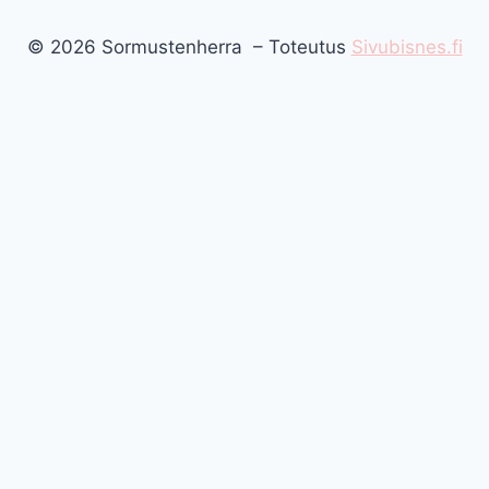
© 2026 Sormustenherra – Toteutus
Sivubisnes.fi