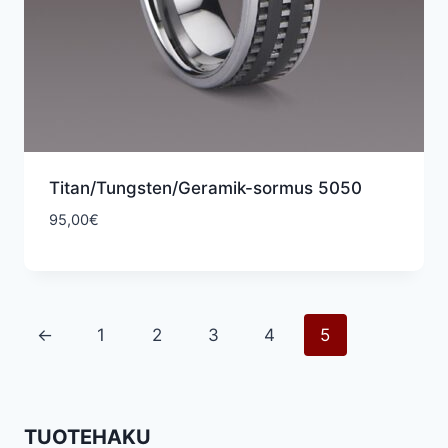
Titan/Tungsten/Geramik-sormus 5050
95,00
€
←
1
2
3
4
5
TUOTEHAKU