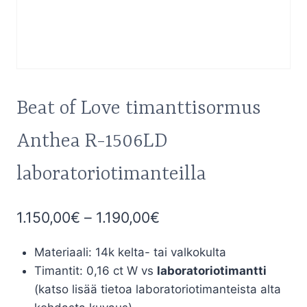
Beat of Love timanttisormus
Anthea R-1506LD
laboratoriotimanteilla
Hintaluokka:
1.150,00
€
–
1.190,00
€
1.150,00€
Materiaali: 14k kelta- tai valkokulta
-
Timantit: 0,16 ct W vs
laboratoriotimantti
1.190,00€
(katso lisää tietoa laboratoriotimanteista alta