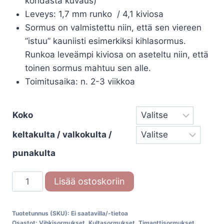
kohdasta kuvaus)
Leveys: 1,7 mm runko / 4,1 kiviosa
Sormus on valmistettu niin, että sen viereen
”istuu” kauniisti esimerkiksi kihlasormus.
Runkoa leveämpi kiviosa on aseteltu niin, että
toinen sormus mahtuu sen alle.
Toimitusaika: n. 2-3 viikkoa
Koko
keltakulta / valkokulta /
punakulta
Beat
Lisää ostoskoriin
of
Love
Tuotetunnus (SKU):
Ei saatavilla/-tietoa
timanttisormus
Osastot:
Vihkisormukset
,
Kultasormukset
,
Timanttisormukset