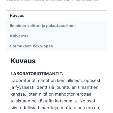
Anthea
R-
Kuvaus
1506LD
laboratoriotimanteilla
Ilmainen vaihto- ja palautusoikeus
määrä
Kaiverrus
Sormuksen koko-opas
Kuvaus
LABORATORIOTIMANTIT:
Laboratoriotimantit on kemiallisesti, optisesti
ja fyysisesti identtisiä louhittujen timanttien
kanssa, joten niitä on mahdoton erottaa
toisistaan pelkästään katsomalla. Ne ovat
siis todellisia timantteja, mutta ainoa ero on,