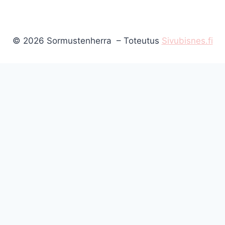
© 2026 Sormustenherra – Toteutus
Sivubisnes.fi