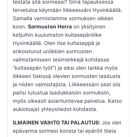
testata sitä sormeesi? Siinä tapauksessa
tervetuloa käymään liikkeessäni Hyvinkäällä.
Samalla varmistamme sormuksen oikean
koon.
Sormusten Herra
on yksityinen
ketjuihin kuulumaton kultasepänliike
Hyvinkäällä. Olen itse kultaseppä ja
erikoistunut uniikkien sormusten
valmistamiseen (esimerkkejä kohdassa
”kultasepän työt”) ja siksi olen tarkka myös
liikkeen tiskissä olevien sormusten laadusta
ja niiden valmistajista. Liikkeessäni saat siis
paitsi tutustua laadukkaisiin sormuksiin,
myös oikeasti asiantuntevaa palvelua. Katso
aukioloajat yhteystiedot kohdasta.
ILMAINEN VAIHTO TAI PALAUTUS:
Jos olet
epävarma sormesi koosta tai epäröit tilata