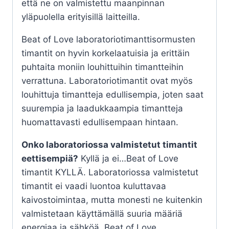
että ne on valmistettu maanpinnan
yläpuolella erityisillä laitteilla.
Beat of Love laboratoriotimanttisormusten
timantit on hyvin korkelaatuisia ja erittäin
puhtaita moniin louhittuihin timantteihin
verrattuna. Laboratoriotimantit ovat myös
louhittuja timantteja edullisempia, joten saat
suurempia ja laadukkaampia timantteja
huomattavasti edullisempaan hintaan.
Onko laboratoriossa valmistetut timantit
eettisempiä?
Kyllä ja ei…Beat of Love
timantit KYLLÄ. Laboratoriossa valmistetut
timantit ei vaadi luontoa kuluttavaa
kaivostoimintaa, mutta monesti ne kuitenkin
valmistetaan käyttämällä suuria määriä
energiaa ja sähköä. Beat of Love