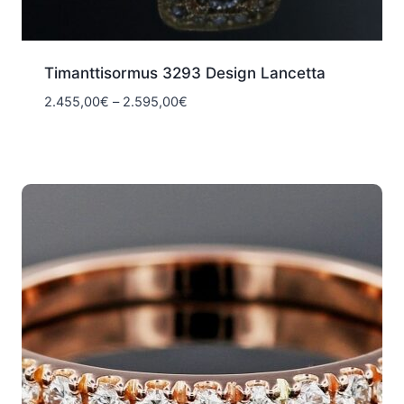
Timanttisormus 3293 Design Lancetta
Hintaluokka:
2.455,00
€
–
2.595,00
€
2.455,00€
-
2.595,00€