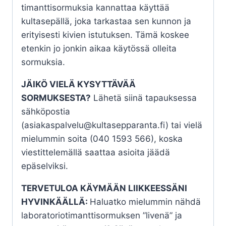
timanttisormuksia kannattaa käyttää
kultasepällä, joka tarkastaa sen kunnon ja
erityisesti kivien istutuksen. Tämä koskee
etenkin jo jonkin aikaa käytössä olleita
sormuksia.
JÄIKÖ VIELÄ KYSYTTÄVÄÄ
SORMUKSESTA?
Lähetä siinä tapauksessa
sähköpostia
(asiakaspalvelu@kultasepparanta.fi) tai vielä
mielummin soita (040 1593 566), koska
viestittelemällä saattaa asioita jäädä
epäselviksi.
TERVETULOA KÄYMÄÄN LIIKKEESSÄNI
HYVINKÄÄLLÄ:
Haluatko mielummin nähdä
laboratoriotimanttisormuksen ”livenä” ja