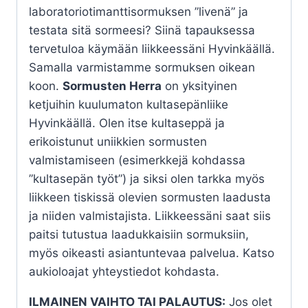
laboratoriotimanttisormuksen ”livenä” ja
testata sitä sormeesi? Siinä tapauksessa
tervetuloa käymään liikkeessäni Hyvinkäällä.
Samalla varmistamme sormuksen oikean
koon.
Sormusten Herra
on yksityinen
ketjuihin kuulumaton kultasepänliike
Hyvinkäällä. Olen itse kultaseppä ja
erikoistunut uniikkien sormusten
valmistamiseen (esimerkkejä kohdassa
”kultasepän työt”) ja siksi olen tarkka myös
liikkeen tiskissä olevien sormusten laadusta
ja niiden valmistajista. Liikkeessäni saat siis
paitsi tutustua laadukkaisiin sormuksiin,
myös oikeasti asiantuntevaa palvelua. Katso
aukioloajat yhteystiedot kohdasta.
ILMAINEN VAIHTO TAI PALAUTUS:
Jos olet