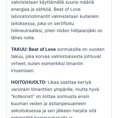
valmistetaan käyttämällä suuria määriä
energiaa ja sähköä. Beat of Love
laboratoriotimantit valmistetaan kuitenkin
laitoksessa, joka on sertifioitu
hiilineutraaliksi, joten niiden hiilijalanjälki on
lähes nolla.
TAKUU: Beat of Love
sormuksilla on vuoden
takuu, joka korvaa valmistuksesta johtuvat
virheet, kuten esimerkiksi timantin
irtoamisen.
HOITO/HUOLTO:
Likaa saattaa kertyä
varsinkin timanttien ympärille, mutta hyvä
”kotikonsti” on liottaa sormusta ensin
kuuman veden ja astianpesuaineen
sekoituksessa ja sen jälkeen harjata sitä
pehmeällä hammasharjalla ja