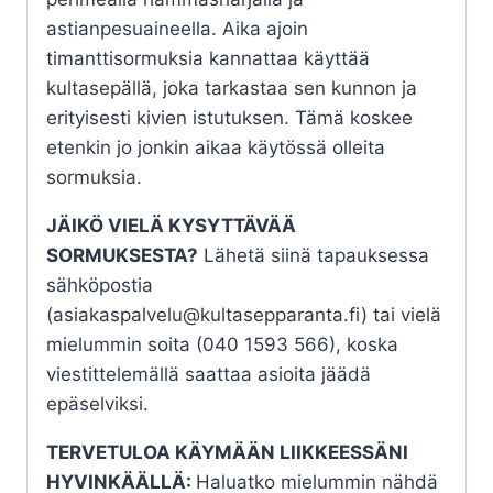
astianpesuaineella. Aika ajoin
timanttisormuksia kannattaa käyttää
kultasepällä, joka tarkastaa sen kunnon ja
erityisesti kivien istutuksen. Tämä koskee
etenkin jo jonkin aikaa käytössä olleita
sormuksia.
JÄIKÖ VIELÄ KYSYTTÄVÄÄ
SORMUKSESTA?
Lähetä siinä tapauksessa
sähköpostia
(asiakaspalvelu@kultasepparanta.fi) tai vielä
mielummin soita (040 1593 566), koska
viestittelemällä saattaa asioita jäädä
epäselviksi.
TERVETULOA KÄYMÄÄN LIIKKEESSÄNI
HYVINKÄÄLLÄ:
Haluatko mielummin nähdä