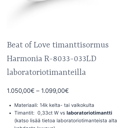
Beat of Love timanttisormus
Harmonia R-8033-033LD
laboratoriotimanteilla
Hintaluokka:
1.050,00
€
–
1.099,00
€
1.050,00€
Materiaali: 14k kelta- tai valkokulta
-
Timantit: 0,33ct W vs
laboratoriotimantti
1.099,00€
(katso lisää tietoa laboratoriotimanteista alta