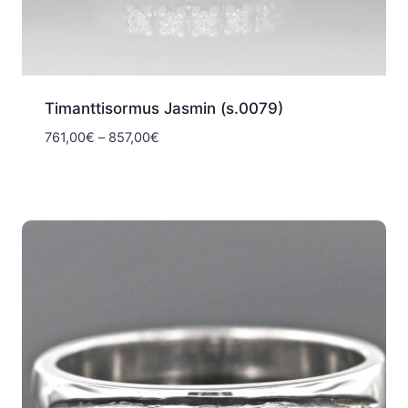
Timanttisormus Jasmin (s.0079)
Hintaluokka:
761,00
€
–
857,00
€
761,00€
-
857,00€