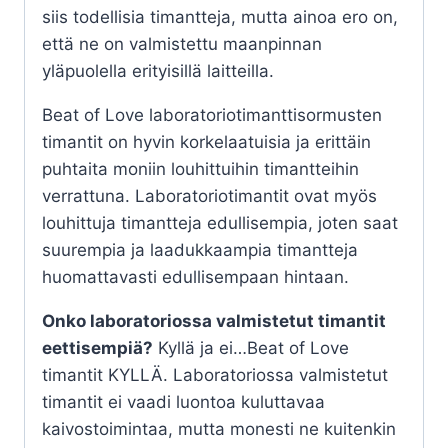
siis todellisia timantteja, mutta ainoa ero on,
että ne on valmistettu maanpinnan
yläpuolella erityisillä laitteilla.
Beat of Love laboratoriotimanttisormusten
timantit on hyvin korkelaatuisia ja erittäin
puhtaita moniin louhittuihin timantteihin
verrattuna. Laboratoriotimantit ovat myös
louhittuja timantteja edullisempia, joten saat
suurempia ja laadukkaampia timantteja
huomattavasti edullisempaan hintaan.
Onko laboratoriossa valmistetut timantit
eettisempiä?
Kyllä ja ei…Beat of Love
timantit KYLLÄ. Laboratoriossa valmistetut
timantit ei vaadi luontoa kuluttavaa
kaivostoimintaa, mutta monesti ne kuitenkin