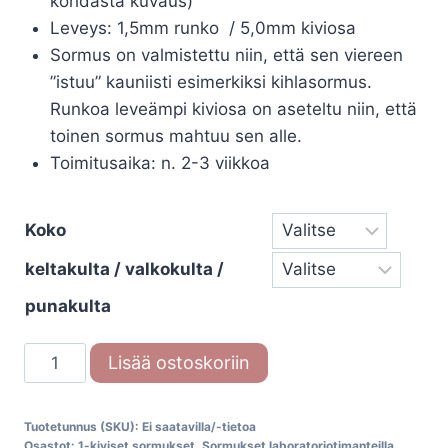
kohdasta kuvaus)
Leveys: 1,5mm runko / 5,0mm kiviosa
Sormus on valmistettu niin, että sen viereen
”istuu” kauniisti esimerkiksi kihlasormus.
Runkoa leveämpi kiviosa on aseteltu niin, että
toinen sormus mahtuu sen alle.
Toimitusaika: n. 2-3 viikkoa
Koko
keltakulta / valkokulta /
punakulta
Beat
Lisää ostoskoriin
of
Love
Tuotetunnus (SKU):
Ei saatavilla/-tietoa
timanttisormus
Osastot:
1-kiviset sormukset
,
Sormukset laboratoriotimanteilla
,