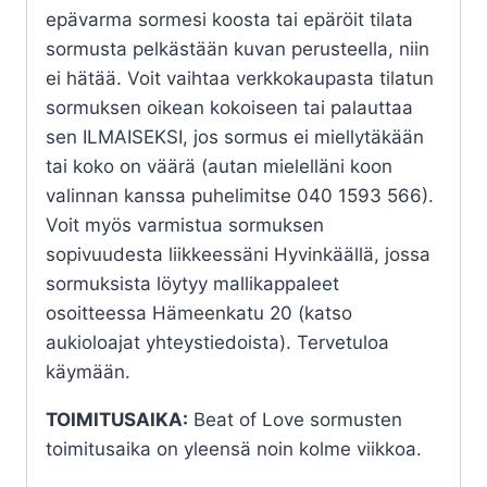
epävarma sormesi koosta tai epäröit tilata
sormusta pelkästään kuvan perusteella, niin
ei hätää. Voit vaihtaa verkkokaupasta tilatun
sormuksen oikean kokoiseen tai palauttaa
sen ILMAISEKSI, jos sormus ei miellytäkään
tai koko on väärä (autan mielelläni koon
valinnan kanssa puhelimitse 040 1593 566).
Voit myös varmistua sormuksen
sopivuudesta liikkeessäni Hyvinkäällä, jossa
sormuksista löytyy mallikappaleet
osoitteessa Hämeenkatu 20 (katso
aukioloajat yhteystiedoista). Tervetuloa
käymään.
TOIMITUSAIKA:
Beat of Love sormusten
toimitusaika on yleensä noin kolme viikkoa.