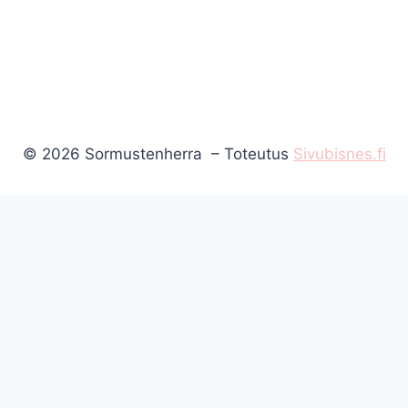
© 2026 Sormustenherra – Toteutus
Sivubisnes.fi