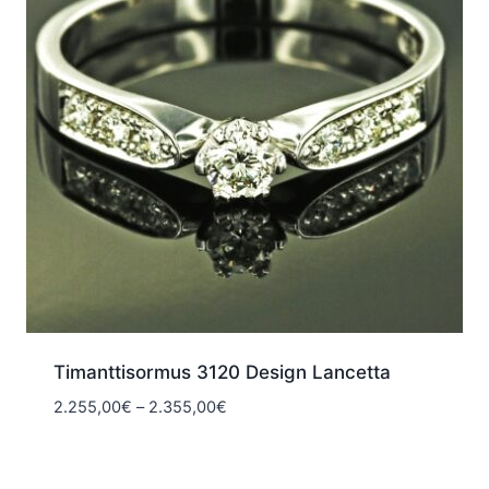
Timanttisormus 3120 Design Lancetta
Hintaluokka:
2.255,00
€
–
2.355,00
€
2.255,00€
-
2.355,00€