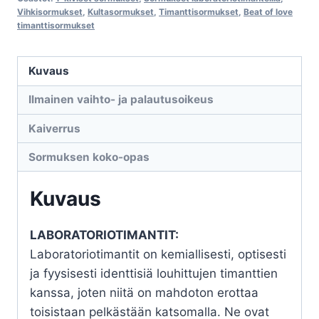
Harmonia
Vihkisormukset
,
Kultasormukset
,
Timanttisormukset
,
Beat of love
timanttisormukset
R-
8033-
033LD
Kuvaus
laboratoriotimanteilla
Ilmainen vaihto- ja palautusoikeus
määrä
Kaiverrus
Sormuksen koko-opas
Kuvaus
LABORATORIOTIMANTIT:
Laboratoriotimantit on kemiallisesti, optisesti
ja fyysisesti identtisiä louhittujen timanttien
kanssa, joten niitä on mahdoton erottaa
toisistaan pelkästään katsomalla. Ne ovat