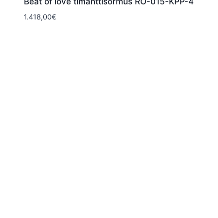
Beat of love timanttisormus RO-015-KPP-4
1.418,00
€