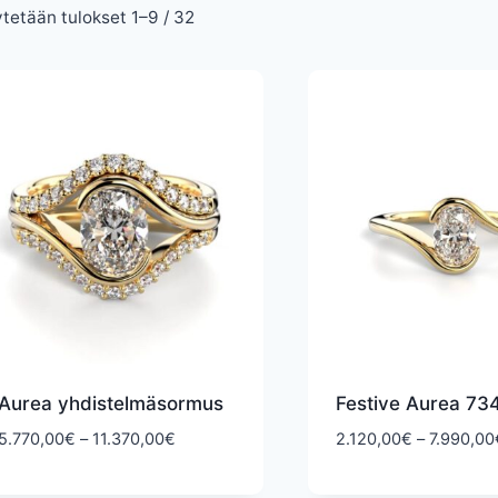
Sorted
tetään tulokset 1–9 / 32
by
latest
Aurea yhdistelmäsormus
Festive Aurea 73
Hintaluokka:
5.770,00
€
–
11.370,00
€
2.120,00
€
–
7.990,00
5.770,00€
-