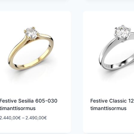
2.090,00€
ta
Festive Sesilia 605-030
Festive Classic 1
timanttisormus
timanttisormus
Hintaluokka:
2.440,00
€
–
2.490,00
€
2.440,00€
-