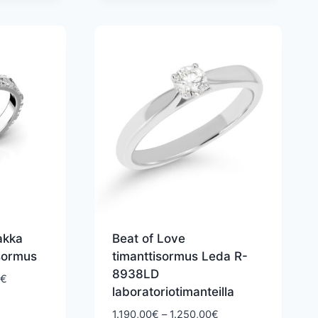
2.390,00€
akka
Beat of Love
sormus
timanttisormus Leda R-
8938LD
Hintaluokka:
€
laboratoriotimanteilla
1.980,00€
-
Hintaluokka:
1.190,00
€
–
1.250,00
€