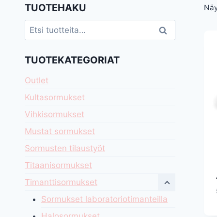
TUOTEHAKU
Näy
Etsi:
Haku
TUOTEKATEGORIAT
Outlet
Kultasormukset
Vihkisormukset
Mustat sormukset
Sormusten tilaustyöt
Titaanisormukset
Timanttisormukset
Sormukset laboratoriotimanteilla
Halosormukset