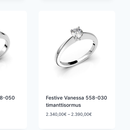
2.490,00€
3.120,00€
28-050
Festive Vanessa 558-030
timanttisormus
Hintaluokka:
2.340,00
€
–
2.390,00
€
2.340,00€
-