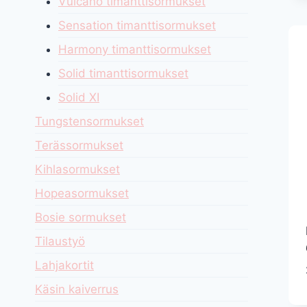
Vulcano timanttisormukset
Sensation timanttisormukset
Harmony timanttisormukset
Solid timanttisormukset
Solid XI
Tungstensormukset
Terässormukset
Kihlasormukset
Hopeasormukset
Bosie sormukset
Tilaustyö
Lahjakortit
Käsin kaiverrus