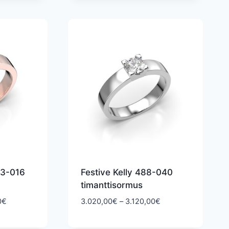
2.860,00€
43-016
Festive Kelly 488-040
timanttisormus
Hintaluokka:
Hintaluokka:
0
€
3.020,00
€
–
3.120,00
€
2.350,00€
3.020,00€
-
-