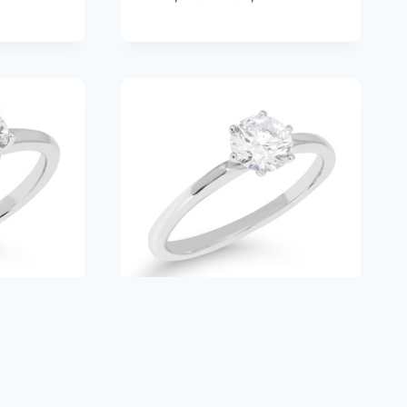
2.050,00€
1.190,00€
-
1.250,00€
Beat of Love
armonia
timanttisormus
Andromeda R-1934-