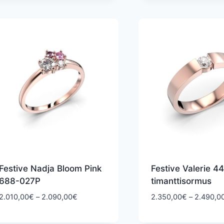
Festive Nadja Bloom Pink
Festive Valerie 4
688-027P
timanttisormus
Hintaluokka:
2.010,00
€
–
2.090,00
€
2.350,00
€
–
2.490,0
2.010,00€
-