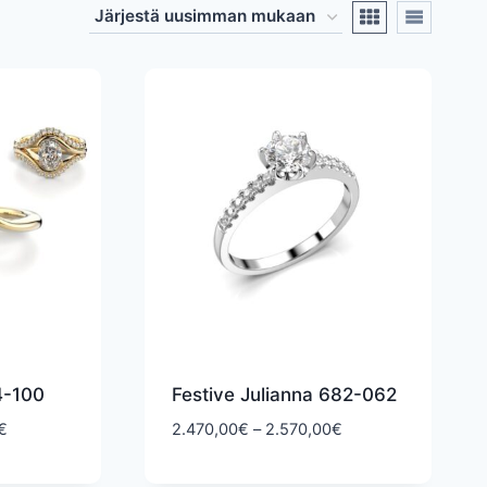
4-100
Festive Julianna 682-062
Hintaluokka:
Hintaluokka:
€
2.470,00
€
–
2.570,00
€
2.120,00€
2.470,00€
-
-