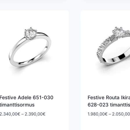
2.490,00€
Festive Adele 651-030
Festive Routa Ikir
timanttisormus
628-023 timantti
Hintaluokka:
2.340,00
€
–
2.390,00
€
1.980,00
€
–
2.050,00
2.340,00€
-