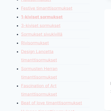
Festive timanttisormukset
1-kiviset sormukset
3-kiviset sormukset
Sormukset sivukivillä
Rivisormukset
Design Lancetta
timanttisormukset
Sormusten Herran
timanttisormukset
Fascination of Art
timanttisormukset
Beat of love timanttisormukset