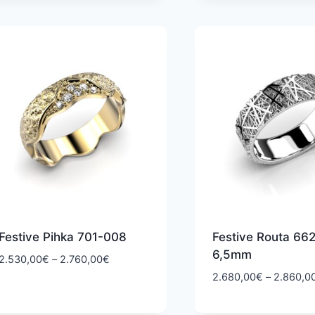
11.370,00€
Festive Pihka 701-008
Festive Routa 66
6,5mm
Hintaluokka:
2.530,00
€
–
2.760,00
€
2.530,00€
2.680,00
€
–
2.860,0
-
2.760,00€