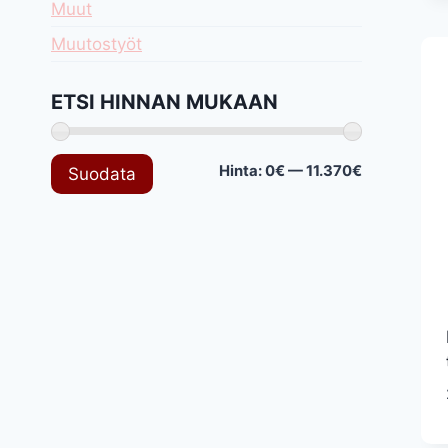
Muut
Muutostyöt
ETSI HINNAN MUKAAN
Minimihinta
Maksimihin
Hinta:
0€
—
11.370€
Suodata