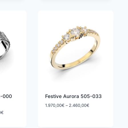
7.990,00€
2.570,00€
2-000
Festive Aurora 505-033
Hintaluokka:
1.970,00
€
–
2.460,00
€
1.970,00€
Hintaluokka:
0
€
-
2.680,00€
2.460,00€
-