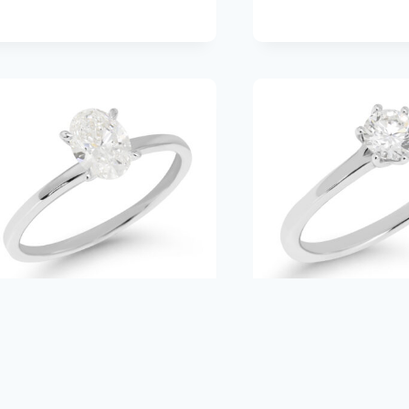
2.390,00€
Beat of Love
Beat of Love
timanttisormus Aurora R-
timanttisormus H
1231-075LD
R-8033-050LD