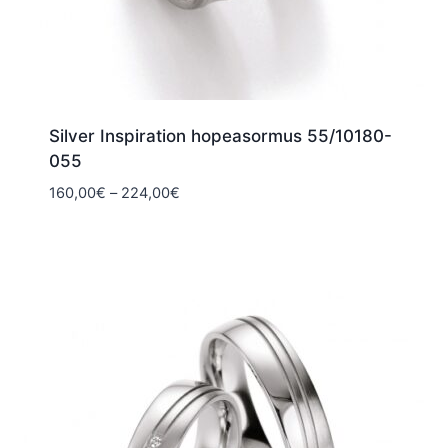
Silver Inspiration hopeasormus 55/10180-
055
Hintaluokka:
160,00
€
–
224,00
€
160,00€
-
224,00€