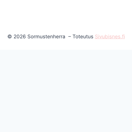
© 2026 Sormustenherra – Toteutus
Sivubisnes.fi