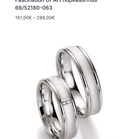
Fascination Of Art hopeasormus
66/52180-063
Hintaluokka:
161,00
€
–
288,00
€
161,00€
-
288,00€