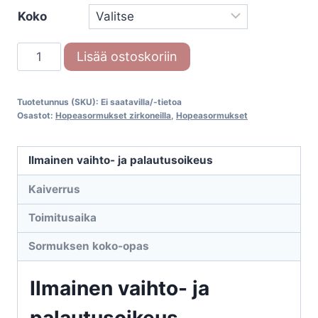
Koko
Hopeasormus
Lisää ostoskoriin
s
188
Tuotetunnus (SKU):
Ei saatavilla/-tietoa
kirkas
Osastot:
Hopeasormukset zirkoneilla
,
Hopeasormukset
zircon
(Bosie)
Ilmainen vaihto- ja palautusoikeus
määrä
Kaiverrus
Toimitusaika
Sormuksen koko-opas
Ilmainen vaihto- ja