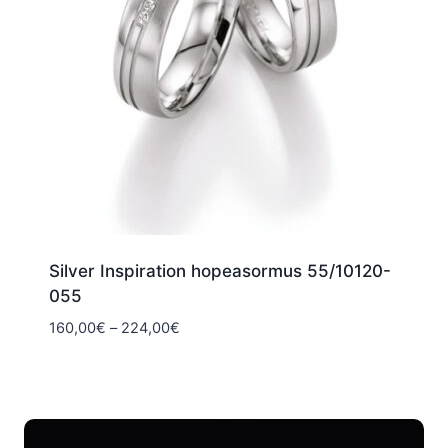
Silver Inspiration hopeasormus 55/10120-
055
Hintaluokka:
160,00
€
–
224,00
€
160,00€
-
224,00€