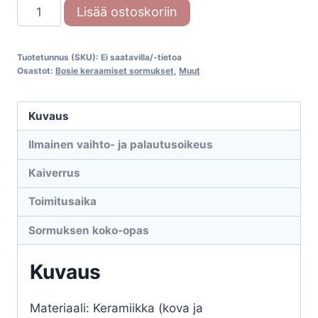
Bosie
Lisää ostoskoriin
sormus
CE043TB
Tuotetunnus (SKU):
Ei saatavilla/-tietoa
määrä
Osastot:
Bosie keraamiset sormukset
,
Muut
Kuvaus
Ilmainen vaihto- ja palautusoikeus
Kaiverrus
Toimitusaika
Sormuksen koko-opas
Kuvaus
Materiaali: Keramiikka (kova ja