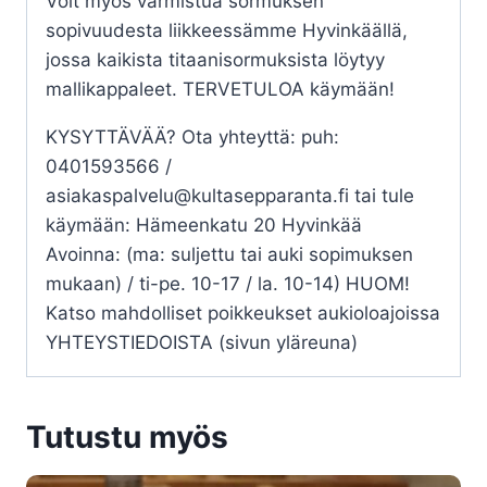
Voit myös varmistua sormuksen
sopivuudesta liikkeessämme Hyvinkäällä,
jossa kaikista titaanisormuksista löytyy
mallikappaleet. TERVETULOA käymään!
KYSYTTÄVÄÄ? Ota yhteyttä: puh:
0401593566 /
asiakaspalvelu@kultasepparanta.fi tai tule
käymään: Hämeenkatu 20 Hyvinkää
Avoinna: (ma: suljettu tai auki sopimuksen
mukaan) / ti-pe. 10-17 / la. 10-14) HUOM!
Katso mahdolliset poikkeukset aukioloajoissa
YHTEYSTIEDOISTA (sivun yläreuna)
Tutustu myös