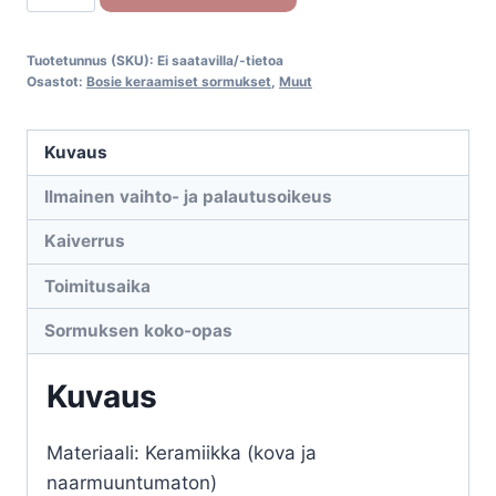
sormus
CE176TB
Tuotetunnus (SKU):
Ei saatavilla/-tietoa
määrä
Osastot:
Bosie keraamiset sormukset
,
Muut
Kuvaus
Ilmainen vaihto- ja palautusoikeus
Kaiverrus
Toimitusaika
Sormuksen koko-opas
Kuvaus
Materiaali: Keramiikka (kova ja
naarmuuntumaton)