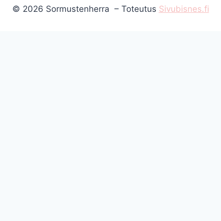
© 2026 Sormustenherra – Toteutus
Sivubisnes.fi