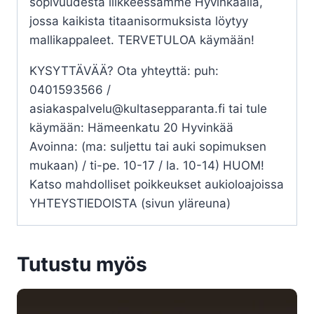
sopivuudesta liikkeessämme Hyvinkäällä,
jossa kaikista titaanisormuksista löytyy
mallikappaleet. TERVETULOA käymään!
KYSYTTÄVÄÄ? Ota yhteyttä: puh:
0401593566 /
asiakaspalvelu@kultasepparanta.fi tai tule
käymään: Hämeenkatu 20 Hyvinkää
Avoinna: (ma: suljettu tai auki sopimuksen
mukaan) / ti-pe. 10-17 / la. 10-14) HUOM!
Katso mahdolliset poikkeukset aukioloajoissa
YHTEYSTIEDOISTA (sivun yläreuna)
Tutustu myös