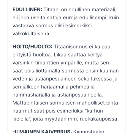
EDULLINEN:
Titaani on edullinen materiaali,
eli jopa useita satoja euroja edullisempi, kuin
vastaava sormus olisi esimerkiksi
valkokultaisena.
HOITO/HUOLTO:
Titaanisormus ei kaipaa
erityistä huoltoa. Likaa saattaa kertyä
varsinkin timanttien ympärille, mutta sen
saat pois liottamalla sormusta ensin kuuman
veden ja astianpesuaineen sekoituksessa ja
sen jälkeen harjaamalla pehmeällä
hammasharjalla ja astianpesuaineella.
Mattapintaisen sormuksen mahdolliset pinta
naarmut saat pois esimerkiksi ”karhun
kielellä”, joita myydään mm. ruokakaupoissa.
-ILMAINEN KAIVERRUS:
Kiinnostaako