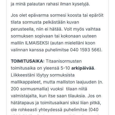
ja minä palautan rahasi ilman kyselyjä.
Jos olet epävarma sormesi koosta tai epäröit
tilata sormusta pelkästään kuvan
perusteella, niin ei hätää. Voit myös vaihtaa
sormuksen sopivaan tai kokonaan uuteen
malliin ILMAISEKSI (autan mielelläni koon
valinnan kanssa puhelimitse 040 1593 566).
TOIMITUSAIKA:
Titaanisormusten
toimitusaika on yleensä 5-10
arkipäivää
.
Liikkeestäni löytyy sormuksista
mallikappaleet, mutta malliston laajuuden (n.
200 sormusmallia) vuoksi tilaan niitä
valmistajalta, kun itse saan tilauksia. Jos on
hätätapaus ja toimitusaikani siksi liian pitkä,
ole rohkeasti yhteydessä puhelimitse (040