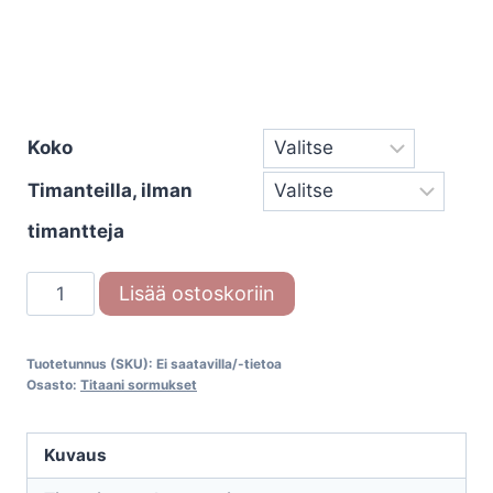
Koko
Timanteilla, ilman
timantteja
Everybodys
Lisää ostoskoriin
Darling
titaanisormus
Tuotetunnus (SKU):
Ei saatavilla/-tietoa
määrä
Osasto:
Titaani sormukset
Kuvaus