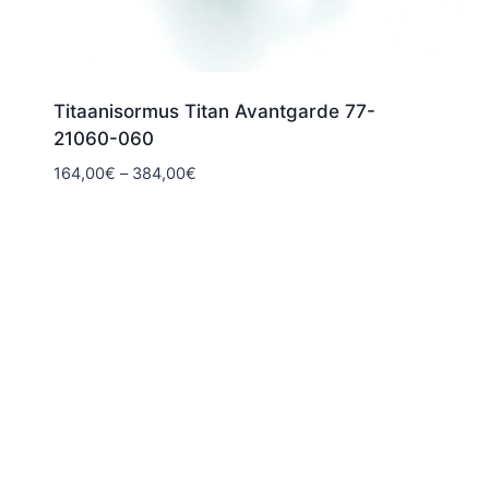
Titaanisormus Titan Avantgarde 77-
21060-060
Hintaluokka:
164,00
€
–
384,00
€
164,00€
-
384,00€