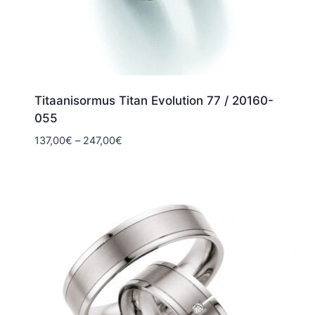
Titaanisormus Titan Evolution 77 / 20160-
055
Hintaluokka:
137,00
€
–
247,00
€
137,00€
-
247,00€