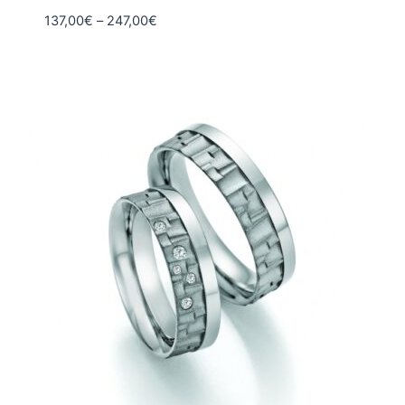
Hintaluokka:
137,00
€
–
247,00
€
137,00€
-
247,00€