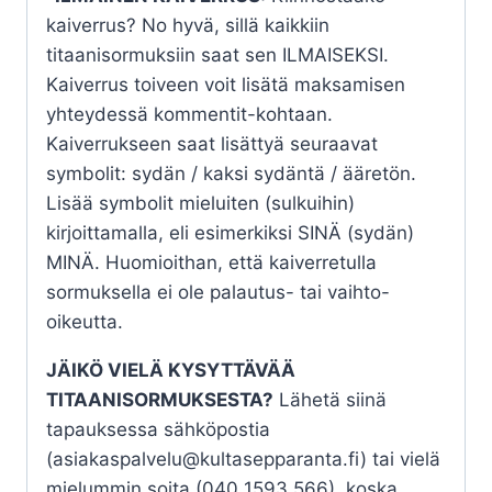
kaiverrus? No hyvä, sillä kaikkiin
titaanisormuksiin saat sen ILMAISEKSI.
Kaiverrus toiveen voit lisätä maksamisen
yhteydessä kommentit-kohtaan.
Kaiverrukseen saat lisättyä seuraavat
symbolit: sydän / kaksi sydäntä / ääretön.
Lisää symbolit mieluiten (sulkuihin)
kirjoittamalla, eli esimerkiksi SINÄ (sydän)
MINÄ. Huomioithan, että kaiverretulla
sormuksella ei ole palautus- tai vaihto-
oikeutta.
JÄIKÖ VIELÄ KYSYTTÄVÄÄ
TITAANISORMUKSESTA?
Lähetä siinä
tapauksessa sähköpostia
(asiakaspalvelu@kultasepparanta.fi) tai vielä
mielummin soita (040 1593 566), koska