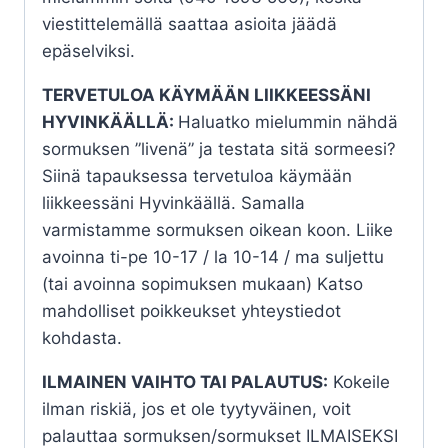
viestittelemällä saattaa asioita jäädä
epäselviksi.
TERVETULOA KÄYMÄÄN LIIKKEESSÄNI
HYVINKÄÄLLÄ:
Haluatko mielummin nähdä
sormuksen ”livenä” ja testata sitä sormeesi?
Siinä tapauksessa tervetuloa käymään
liikkeessäni Hyvinkäällä. Samalla
varmistamme sormuksen oikean koon. Liike
avoinna ti-pe 10-17 / la 10-14 / ma suljettu
(tai avoinna sopimuksen mukaan) Katso
mahdolliset poikkeukset yhteystiedot
kohdasta.
ILMAINEN VAIHTO TAI PALAUTUS:
Kokeile
ilman riskiä, jos et ole tyytyväinen, voit
palauttaa sormuksen/sormukset ILMAISEKSI