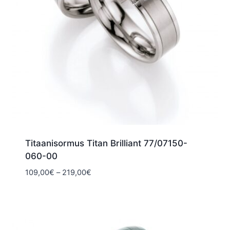
Titaanisormus Titan Brilliant 77/07150-
060-00
Hintaluokka:
109,00
€
–
219,00
€
109,00€
-
219,00€