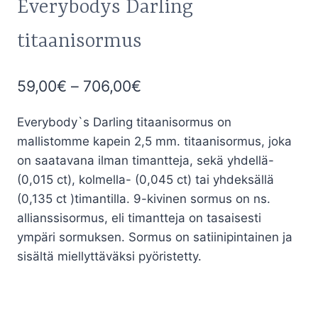
Everybodys Darling
titaanisormus
Hintaluokka:
59,00
€
–
706,00
€
59,00€
Everybody`s Darling titaanisormus on
-
mallistomme kapein 2,5 mm. titaanisormus, joka
706,00€
on saatavana ilman timantteja, sekä yhdellä-
(0,015 ct), kolmella- (0,045 ct) tai yhdeksällä
(0,135 ct )timantilla. 9-kivinen sormus on ns.
allianssisormus, eli timantteja on tasaisesti
ympäri sormuksen. Sormus on satiinipintainen ja
sisältä miellyttäväksi pyöristetty.