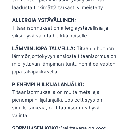
laadusta tinkimättä tarkasti viimeistelty.
ALLERGIA YSTÄVÄLLINEN:
Titaanisormukset on allergiaystävällisiä ja
siksi hyvä valinta herkkäihoiselle.
LÄMMIN JOPA TALVELLA:
Titaanin huonon
lämmönjohtokyvyn ansiosta titaanisormus on
miellyttävän lämpimän tuntuinen ihoa vasten
jopa talvipakkasella.
PIENEMPI HIILKIJALANJÄLKI:
Titaanisormuksella on muita metalleja
pienempi hiilijalanjälki. Jos eettisyys on
sinulle tärkeää, on titaanisormus hyvä
valinta.
SORMUKSEN KOKO:
Valittavana on koot