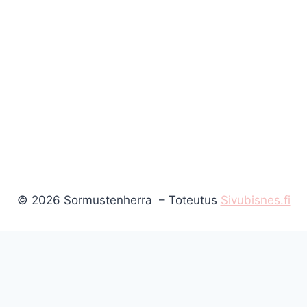
© 2026 Sormustenherra – Toteutus
Sivubisnes.fi