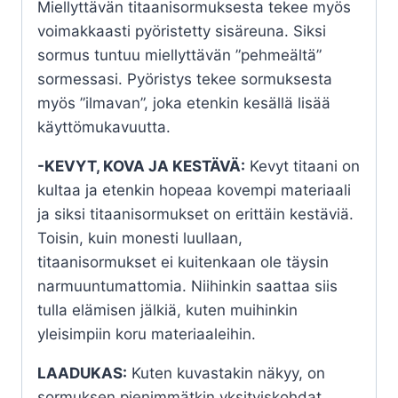
Miellyttävän titaanisormuksesta tekee myös
voimakkaasti pyöristetty sisäreuna. Siksi
sormus tuntuu miellyttävän ”pehmeältä”
sormessasi. Pyöristys tekee sormuksesta
myös ”ilmavan”, joka etenkin kesällä lisää
käyttömukavuutta.
-KEVYT, KOVA JA KESTÄVÄ:
Kevyt titaani on
kultaa ja etenkin hopeaa kovempi materiaali
ja siksi titaanisormukset on erittäin kestäviä.
Toisin, kuin monesti luullaan,
titaanisormukset ei kuitenkaan ole täysin
narmuuntumattomia. Niihinkin saattaa siis
tulla elämisen jälkiä, kuten muihinkin
yleisimpiin koru materiaaleihin.
LAADUKAS:
Kuten kuvastakin näkyy, on
sormuksen pienimmätkin yksityiskohdat