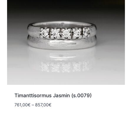
Timanttisormus Jasmin (s.0079)
Hintaluokka:
761,00
€
–
857,00
€
761,00€
-
857,00€