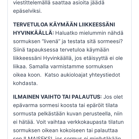
viestittelemällä saattaa asioita jäädä
epäselviksi.
TERVETULOA KÄYMÄÄN LIIKKEESSÄNI
HYVINKÄÄLLÄ:
Haluatko mielummin nähdä
sormuksen ”livenä” ja testata sitä sormeesi?
Siinä tapauksessa tervetuloa käymään
liikkeessäni Hyvinkäällä, jos etäisyyttä ei ole
liikaa. Samalla varmistamme sormuksen
oikea koon. Katso aukioloajat yhteystiedot
kohdasta.
ILMAINEN VAIHTO TAI PALAUTUS:
Jos olet
epävarma sormesi koosta tai epäröit tilata
sormusta pelkästään kuvan perusteella, niin
ei hätää. Voit vaihtaa verkkokaupasta tilatun
sormuksen oikean kokoiseen tai palauttaa
sen ILMAISEKSI, jos sormus ei miellytäkään