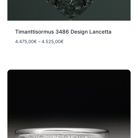
Timanttisormus 3486 Design Lancetta
Hintaluokka:
4.475,00
€
–
4.525,00
€
4.475,00€
-
4.525,00€