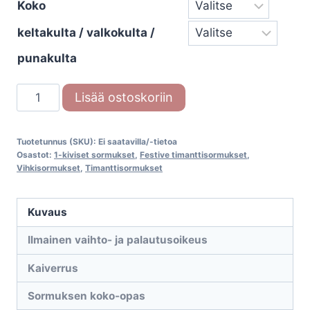
Koko
keltakulta / valkokulta /
punakulta
Festive
Lisää ostoskoriin
Adele
651-
Tuotetunnus (SKU):
Ei saatavilla/-tietoa
030
Osastot:
1-kiviset sormukset
,
Festive timanttisormukset
,
timanttisormus
Vihkisormukset
,
Timanttisormukset
määrä
Kuvaus
Ilmainen vaihto- ja palautusoikeus
Kaiverrus
Sormuksen koko-opas