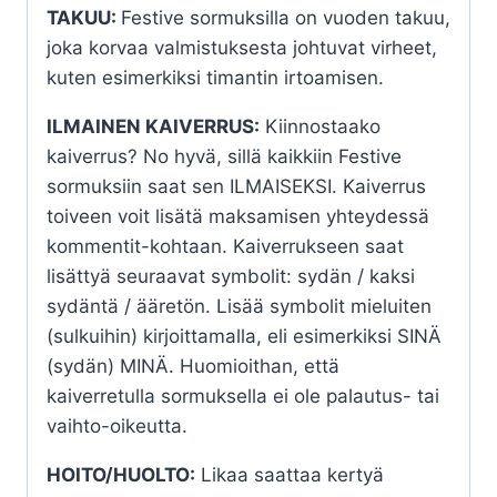
TAKUU:
Festive sormuksilla on vuoden takuu,
joka korvaa valmistuksesta johtuvat virheet,
kuten esimerkiksi timantin irtoamisen.
ILMAINEN KAIVERRUS:
Kiinnostaako
kaiverrus? No hyvä, sillä kaikkiin Festive
sormuksiin saat sen ILMAISEKSI. Kaiverrus
toiveen voit lisätä maksamisen yhteydessä
kommentit-kohtaan. Kaiverrukseen saat
lisättyä seuraavat symbolit: sydän / kaksi
sydäntä / ääretön. Lisää symbolit mieluiten
(sulkuihin) kirjoittamalla, eli esimerkiksi SINÄ
(sydän) MINÄ. Huomioithan, että
kaiverretulla sormuksella ei ole palautus- tai
vaihto-oikeutta.
HOITO/HUOLTO:
Likaa saattaa kertyä