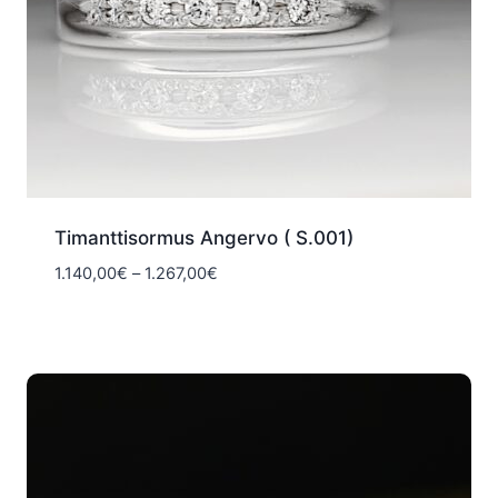
Timanttisormus Angervo ( S.001)
Hintaluokka:
1.140,00
€
–
1.267,00
€
1.140,00€
-
1.267,00€