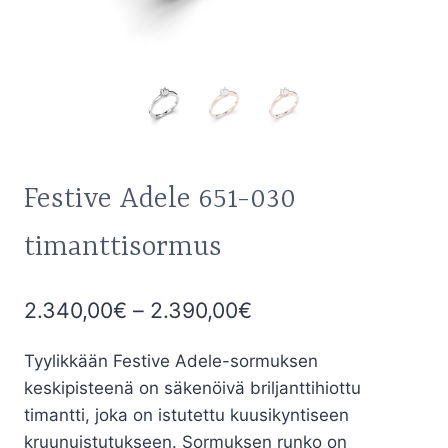
Festive Adele 651-030
timanttisormus
Hintaluokka:
2.340,00
€
–
2.390,00
€
2.340,00€
Tyylikkään Festive Adele-sormuksen
-
keskipisteenä on säkenöivä briljanttihiottu
2.390,00€
timantti, joka on istutettu kuusikyntiseen
kruunuistutukseen. Sormuksen runko on