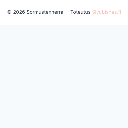
© 2026 Sormustenherra – Toteutus
Sivubisnes.fi