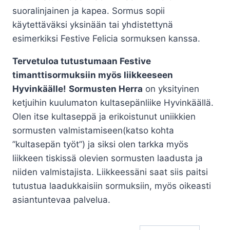
suoralinjainen ja kapea. Sormus sopii
käytettäväksi yksinään tai yhdistettynä
esimerkiksi Festive Felicia sormuksen kanssa.
Tervetuloa tutustumaan Festive
timanttisormuksiin myös liikkeeseen
Hyvinkäälle!
Sormusten Herra
on yksityinen
ketjuihin kuulumaton kultasepänliike Hyvinkäällä.
Olen itse kultaseppä ja erikoistunut uniikkien
sormusten valmistamiseen(katso kohta
”kultasepän työt”) ja siksi olen tarkka myös
liikkeen tiskissä olevien sormusten laadusta ja
niiden valmistajista. Liikkeessäni saat siis paitsi
tutustua laadukkaisiin sormuksiin, myös oikeasti
asiantuntevaa palvelua.