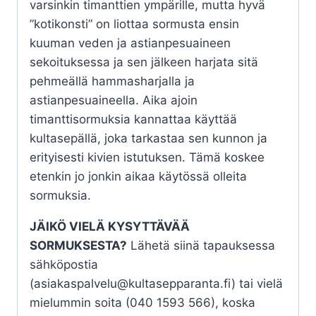
varsinkin timanttien ympärille, mutta hyvä
”kotikonsti” on liottaa sormusta ensin
kuuman veden ja astianpesuaineen
sekoituksessa ja sen jälkeen harjata sitä
pehmeällä hammasharjalla ja
astianpesuaineella. Aika ajoin
timanttisormuksia kannattaa käyttää
kultasepällä, joka tarkastaa sen kunnon ja
erityisesti kivien istutuksen. Tämä koskee
etenkin jo jonkin aikaa käytössä olleita
sormuksia.
JÄIKÖ VIELÄ KYSYTTÄVÄÄ
SORMUKSESTA?
Lähetä siinä tapauksessa
sähköpostia
(asiakaspalvelu@kultasepparanta.fi) tai vielä
mielummin soita (040 1593 566), koska