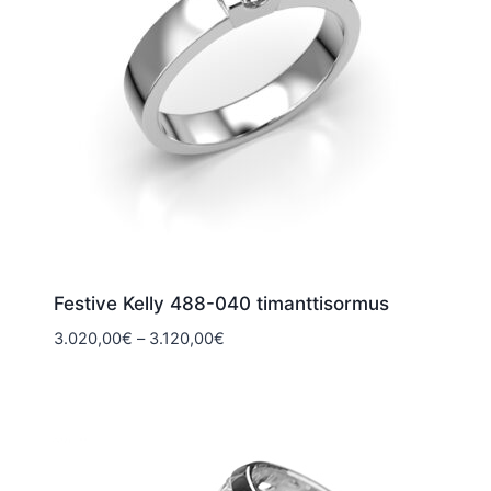
Festive Kelly 488-040 timanttisormus
Hintaluokka:
3.020,00
€
–
3.120,00
€
3.020,00€
-
3.120,00€