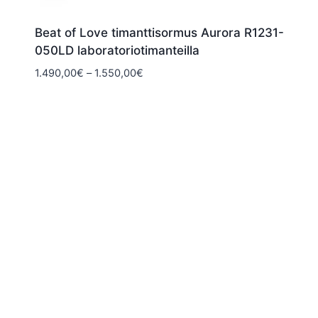
Beat of Love timanttisormus Aurora R1231-
050LD laboratoriotimanteilla
Hintaluokka:
1.490,00
€
–
1.550,00
€
1.490,00€
-
1.550,00€