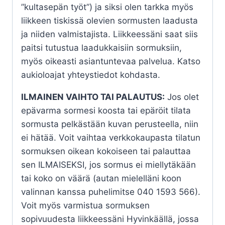
”kultasepän työt”) ja siksi olen tarkka myös
liikkeen tiskissä olevien sormusten laadusta
ja niiden valmistajista. Liikkeessäni saat siis
paitsi tutustua laadukkaisiin sormuksiin,
myös oikeasti asiantuntevaa palvelua. Katso
aukioloajat yhteystiedot kohdasta.
ILMAINEN VAIHTO TAI PALAUTUS:
Jos olet
epävarma sormesi koosta tai epäröit tilata
sormusta pelkästään kuvan perusteella, niin
ei hätää. Voit vaihtaa verkkokaupasta tilatun
sormuksen oikean kokoiseen tai palauttaa
sen ILMAISEKSI, jos sormus ei miellytäkään
tai koko on väärä (autan mielelläni koon
valinnan kanssa puhelimitse 040 1593 566).
Voit myös varmistua sormuksen
sopivuudesta liikkeessäni Hyvinkäällä, jossa