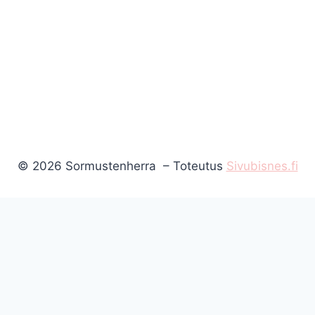
© 2026 Sormustenherra – Toteutus
Sivubisnes.fi