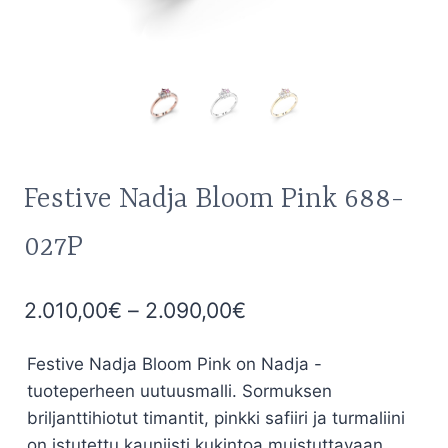
Festive Nadja Bloom Pink 688-
027P
Hintaluokka:
2.010,00
€
–
2.090,00
€
2.010,00€
Festive Nadja Bloom Pink on Nadja -
-
tuoteperheen uutuusmalli. Sormuksen
2.090,00€
briljanttihiotut timantit, pinkki safiiri ja turmaliini
on istutettu kauniisti kukintoa muistuttavaan