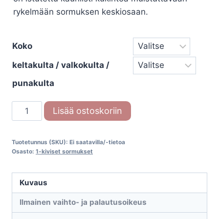
rykelmään sormuksen keskiosaan.
Koko
keltakulta / valkokulta /
punakulta
Festive
Lisää ostoskoriin
Nadja
Bloom
Tuotetunnus (SKU):
Ei saatavilla/-tietoa
Pink
Osasto:
1-kiviset sormukset
688-
027P
Kuvaus
määrä
Ilmainen vaihto- ja palautusoikeus