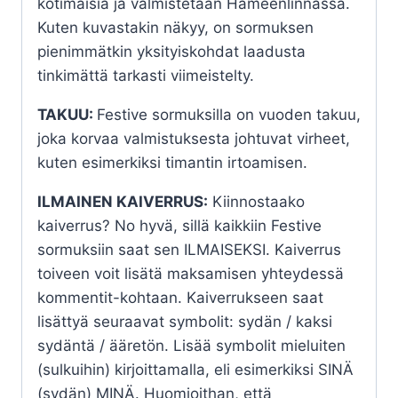
kotimaisia ja valmistetaan Hämeenlinnassa.
Kuten kuvastakin näkyy, on sormuksen
pienimmätkin yksityiskohdat laadusta
tinkimättä tarkasti viimeistelty.
TAKUU:
Festive sormuksilla on vuoden takuu,
joka korvaa valmistuksesta johtuvat virheet,
kuten esimerkiksi timantin irtoamisen.
ILMAINEN KAIVERRUS:
Kiinnostaako
kaiverrus? No hyvä, sillä kaikkiin Festive
sormuksiin saat sen ILMAISEKSI. Kaiverrus
toiveen voit lisätä maksamisen yhteydessä
kommentit-kohtaan. Kaiverrukseen saat
lisättyä seuraavat symbolit: sydän / kaksi
sydäntä / ääretön. Lisää symbolit mieluiten
(sulkuihin) kirjoittamalla, eli esimerkiksi SINÄ
(sydän) MINÄ. Huomioithan, että