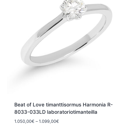
Beat of Love timanttisormus Harmonia R-
8033-033LD laboratoriotimanteilla
Hintaluokka:
1.050,00
€
–
1.099,00
€
1.050,00€