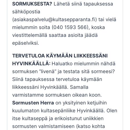
SORMUKSESTA?
Lähetä siinä tapauksessa
sähköpostia
(asiakaspalvelu@kultasepparanta.fi) tai vielä
mielummin soita (040 1593 566), koska
viestittelemällä saattaa asioita jäädä
epäselviksi.
TERVETULOA KÄYMÄÄN LIIKKEESSÄNI
HYVINKÄÄLLÄ:
Haluatko mielummin nähdä
sormuksen ”livenä” ja testata sitä sormeesi?
Siinä tapauksessa tervetuloa käymään
liikkeessäni Hyvinkäällä. Samalla
varmistamme sormuksen oikean koon.
Sormusten Herra
on yksityinen ketjuihin
kuulumaton kultasepänliike Hyvinkäällä. Olen
itse kultaseppä ja erikoistunut uniikkien
sormusten valmistamiseen (katso kohta