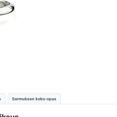
s
Sormuksen koko-opas
oikeus