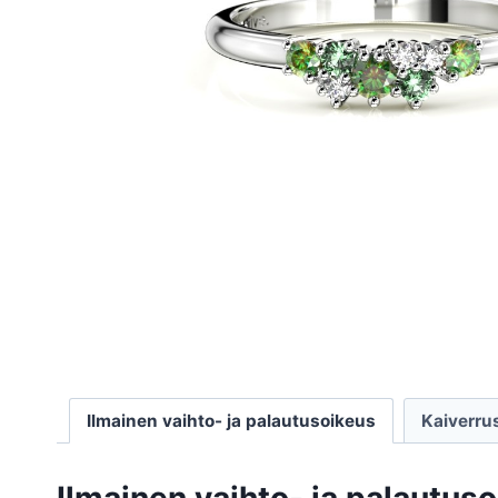
Ilmainen vaihto- ja palautusoikeus
Kaiverru
Ilmainen vaihto- ja palautus