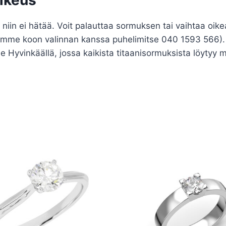
 niin ei hätää. Voit palauttaa sormuksen tai vaihtaa oi
ämme koon valinnan kanssa puhelimitse 040 1593 566). K
yvinkäällä, jossa kaikista titaanisormuksista löytyy m