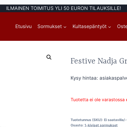
ILMAINEN TOIMITUS YLI 50 EURON TILAUKSILLE!
Etusivu
Sormukset
Kultasepäntyöt
Oste
Festive Nadja 
Kysy hintaa: asiakaspalv
Tuotetta ei ole varastossa
Tuotetunnus (SKU):
Ei saatavilla/
Osasto:
1-kiviset sormukset