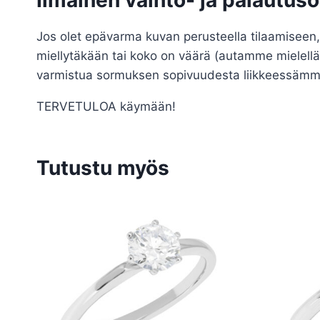
Jos olet epävarma kuvan perusteella tilaamiseen,
miellytäkään tai koko on väärä (autamme mielell
varmistua sormuksen sopivuudesta liikkeessämme H
TERVETULOA käymään!
Tutustu myös