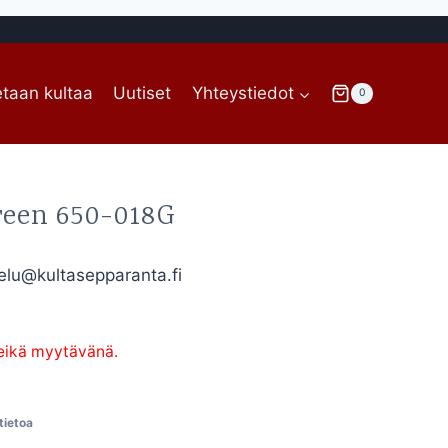
taan kultaa
Uutiset
Yhteystiedot
0
Green 650-018G
elu@kultasepparanta.fi
 eikä myytävänä.
-tietoa