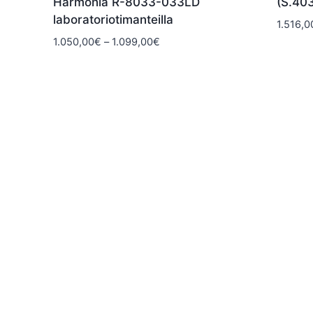
Harmonia R-8033-033LD
(S.40
laboratoriotimanteilla
1.516,0
Hintaluokka:
1.050,00
€
–
1.099,00
€
1.050,00€
-
1.099,00€