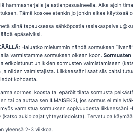
lä hammasharjalla ja astianpesuaineella. Aika ajoin tim
tutuksen. Tämä koskee etenkin jo jonkin aikaa käytössä o
etä siinä tapauksessa sähköpostia (asiakaspalvelu@kult
jäädä epäselviksi.
KÄÄLLÄ:
Haluatko mielummin nähdä sormuksen ”livenä” 
amalla varmistamme sormuksen oikean koon.
Sormusten 
ja erikoistunut uniikkien sormusten valmistamiseen (katso
ja niiden valmistajista. Liikkeessäni saat siis paitsi tut
tiedot kohdasta.
arma sormesi koosta tai epäröit tilata sormusta pelkästä
n tai palauttaa sen ILMAISEKSI, jos sormus ei miellytäk
myös varmistua sormuksen sopivuudesta liikkeessäni Hyv
(katso aukioloajat yhteystiedoista). Tervetuloa käymää
n yleensä 2-3 viikkoa.