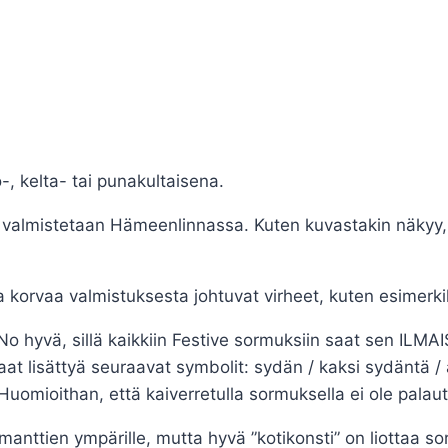
-, kelta- tai punakultaisena.
a valmistetaan Hämeenlinnassa. Kuten kuvastakin näkyy
 korvaa valmistuksesta johtuvat virheet, kuten esimerki
o hyvä, sillä kaikkiin Festive sormuksiin saat sen ILMA
 lisättyä seuraavat symbolit: sydän / kaksi sydäntä / ä
 Huomioithan, että kaiverretulla sormuksella ei ole palaut
imanttien ympärille, mutta hyvä ”kotikonsti” on liottaa