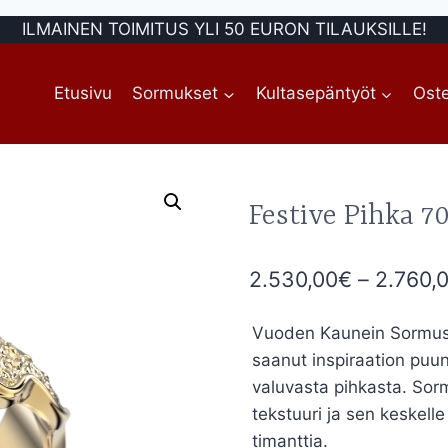
ILMAINEN TOIMITUS YLI 50 EURON TILAUKSILLE!
Etusivu
Sormukset
Kultasepäntyöt
Oste
Festive Pihka 7
2.530,00
€
–
2.760,
Vuoden Kaunein Sormus 2
saanut inspiraation puun
valuvasta pihkasta. Sor
tekstuuri ja sen keskelle
timanttia.