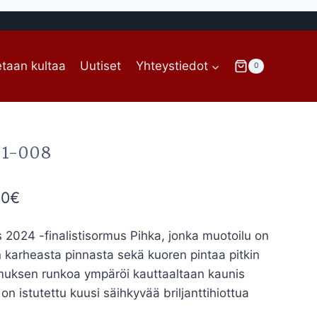
taan kultaa
Uutiset
Yhteystiedot
0
01-008
Hintaluokka:
00
€
2.530,00€
024 -finalistisormus Pihka, jonka muotoilu on
-
 karheasta pinnasta sekä kuoren pintaa pitkin
2.760,00€
muksen runkoa ympäröi kauttaaltaan kaunis
 on istutettu kuusi säihkyvää briljanttihiottua