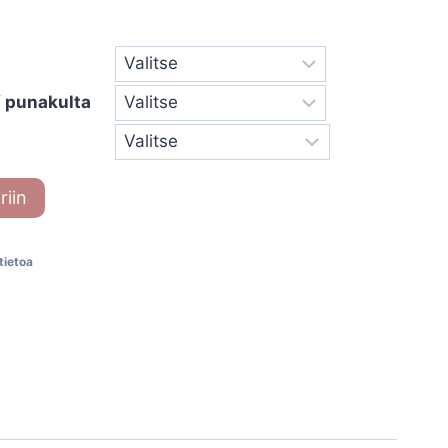
 / punakulta
riin
-tietoa