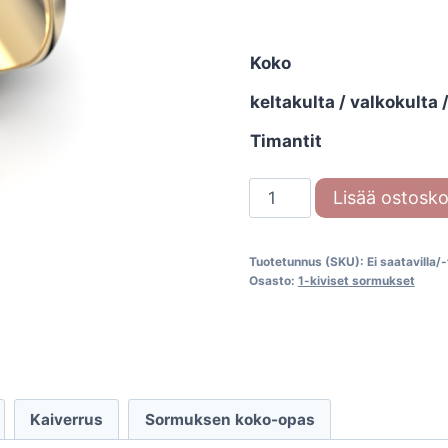
Koko
keltakulta / valkokulta
Timantit
Festive
Lisää ostosko
Pihka
701-
Tuotetunnus (SKU):
Ei saatavilla/
008
Osasto:
1-kiviset sormukset
määrä
Kaiverrus
Sormuksen koko-opas