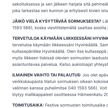
sekoituksessa ja sen jälkeen harjata sitä pehmeäl
joka tarkastaa sen kunnon ja erityisesti kivien is
JÄIKÖ VIELÄ KYSYTTÄVÄÄ SORMUKSESTA?
Läh
1593 566), koska viestittelemällä saattaa asioita 
TERVETULOA KÄYMÄÄN LIIKKEESSÄNI HYVIN
tervetuloa käymään liikkeessäni Hyvinkäällä. S
kultasepänliike Hyvinkäällä. Olen itse kultaseppä 
myös liikkeen tiskissä olevien sormusten laadusta 
asiantuntevaa palvelua. Katso aukioloajat yhteys
ILMAINEN VAIHTO TAI PALAUTUS:
Jos olet epäv
verkkokaupasta tilatun sormuksen oikean kokoisee
valinnan kanssa puhelimitse 040 1593 566). Voit 
löytyy mallikappaleet osoitteessa Hämeenkatu 20 
TOIMITUSAIKA:
Festive sormusten toimitusaika o