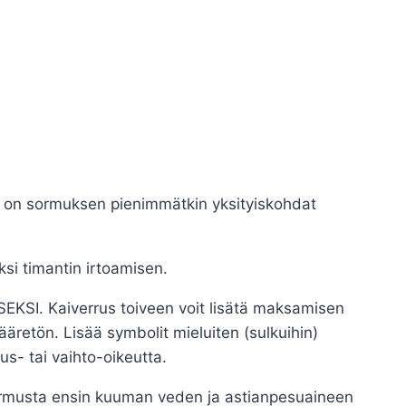
, on sormuksen pienimmätkin yksityiskohdat
ksi timantin irtoamisen.
ISEKSI. Kaiverrus toiveen voit lisätä maksamisen
äretön. Lisää symbolit mieluiten (sulkuihin)
us- tai vaihto-oikeutta.
 sormusta ensin kuuman veden ja astianpesuaineen