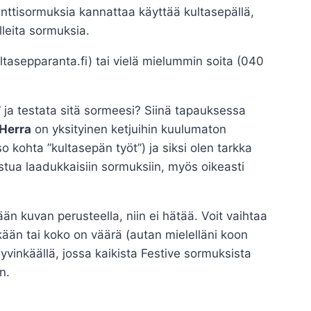
anttisormuksia kannattaa käyttää kultasepällä,
lleita sormuksia.
asepparanta.fi) tai vielä mielummin soita (040
ja testata sitä sormeesi? Siinä tapauksessa
Herra
on yksityinen ketjuihin kuulumaton
 kohta ”kultasepän työt”) ja siksi olen tarkka
ustua laadukkaisiin sormuksiin, myös oikeasti
än kuvan perusteella, niin ei hätää. Voit vaihtaa
ään tai koko on väärä (autan mielelläni koon
inkäällä, jossa kaikista Festive sormuksista
n.