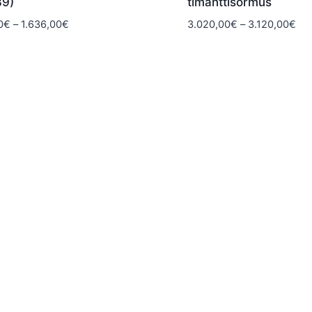
39)
timanttisormus
Hintaluokka:
Hin
0
€
–
1.636,00
€
3.020,00
€
–
3.120,00
€
1.516,00€
3.0
-
-
1.636,00€
3.1