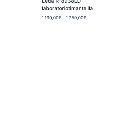
Leda R-8938LD
laboratoriotimanteilla
taluokka:
20,00€
Hintaluokka:
1.190,00
€
–
1.250,00
€
1.190,00€
20,00€
-
1.250,00€