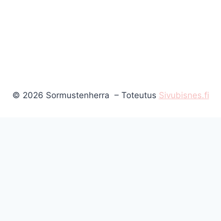
© 2026 Sormustenherra – Toteutus
Sivubisnes.fi