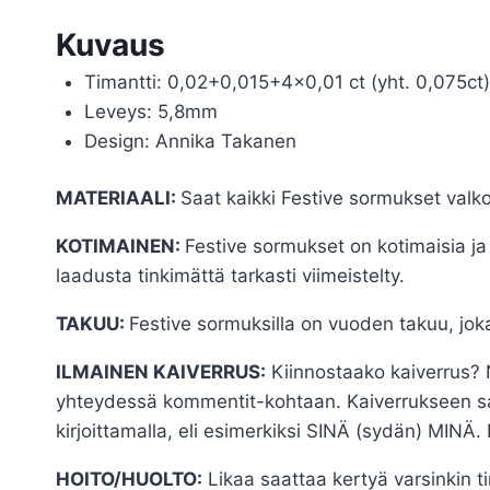
Kuvaus
Timantti: 0,02+0,015+4×0,01 ct (yht. 0,075ct)
Leveys: 5,8mm
Design: Annika Takanen
MATERIAALI:
Saat kaikki Festive sormukset valko
KOTIMAINEN:
Festive sormukset on kotimaisia j
laadusta tinkimättä tarkasti viimeistelty.
TAKUU:
Festive sormuksilla on vuoden takuu, joka
ILMAINEN KAIVERRUS:
Kiinnostaako kaiverrus? N
yhteydessä kommentit-kohtaan. Kaiverrukseen saat
kirjoittamalla, eli esimerkiksi SINÄ (sydän) MINÄ.
HOITO/HUOLTO:
Likaa saattaa kertyä varsinkin t