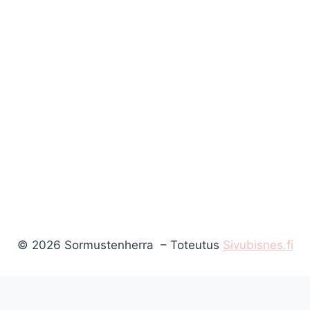
© 2026 Sormustenherra – Toteutus
Sivubisnes.fi