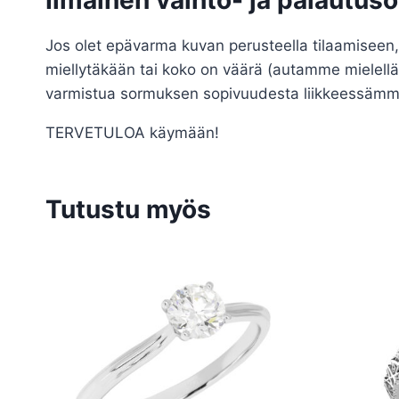
Jos olet epävarma kuvan perusteella tilaamiseen,
miellytäkään tai koko on väärä (autamme mielell
varmistua sormuksen sopivuudesta liikkeessämme H
TERVETULOA käymään!
Tutustu myös