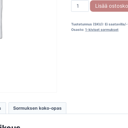
Festive
Lisää ostosko
Selena
Halo
Tuotetunnus (SKU):
Ei saatavilla/
726-
Osasto:
1-kiviset sormukset
064
määrä
s
Sormuksen koko-opas
oikeus