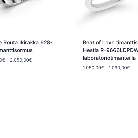
e Routa Ikirakka 628-
Beat of Love timantti
imanttisormus
Hestia R-9666LDPD
laboratoriotimanteilla
Hintaluokka:
0
€
–
2.050,00
€
1.980,00€
Hin
1.050,00
€
–
1.090,00
€
-
1.0
2.050,00€
-
1.0