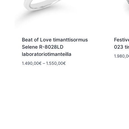
Beat of Love timanttisormus
Festiv
Selene R-8028LD
023 t
laboratoriotimanteilla
1.980,0
Hintaluokka:
1.490,00
€
–
1.550,00
€
1.490,00€
-
1.550,00€