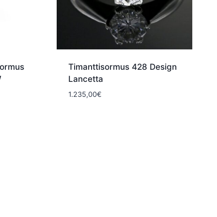
sormus
Timanttisormus 428 Design
W
Lancetta
1.235,00
€
taluokka:
50,00€
90,00€