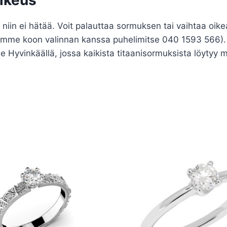
 niin ei hätää. Voit palauttaa sormuksen tai vaihtaa oi
ämme koon valinnan kanssa puhelimitse 040 1593 566). K
yvinkäällä, jossa kaikista titaanisormuksista löytyy m