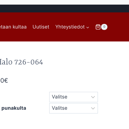
taan kultaa
Uutiset
Yhteystiedot
0
Halo 726-064
Hintaluokka:
00
€
3.620,00€
-
 / punakulta
3.790,00€