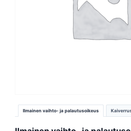
Ilmainen vaihto- ja palautusoikeus
Kaiverru
Ilmainen vaihto- ja palautus