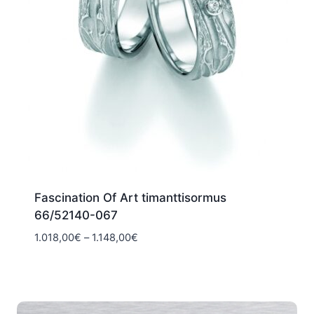
Fascination Of Art timanttisormus
66/52140-067
Hintaluokka:
1.018,00
€
–
1.148,00
€
1.018,00€
-
1.148,00€