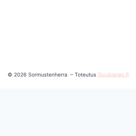
© 2026 Sormustenherra – Toteutus
Sivubisnes.fi