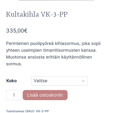
Kultakihla VK-3-PP
335,00
€
Perinteinen puolipyöreä kihlasormus, joka sopii
yhteen useimpien timanttisormusten kanssa.
Muotonsa ansiosta erittäin käyttännöllinen
sormus.
Koko
Kultakihla
Lisää ostoskoriin
VK-
3-
Tuotetunnus (SKU):
VK-3-PP