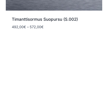
Timanttisormus Suopursu (S.002)
Hintaluokka:
492,00
€
–
572,00
€
492,00€
-
572,00€