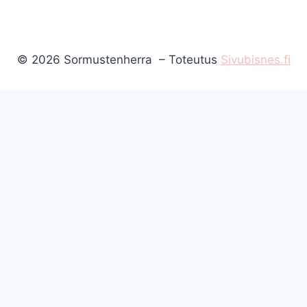
© 2026 Sormustenherra – Toteutus
Sivubisnes.fi