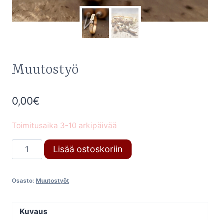
Muutostyö
0,00
€
Toimitusaika 3-10 arkipäivää
Muutostyö
Lisää ostoskoriin
määrä
Osasto:
Muutostyöt
Kuvaus