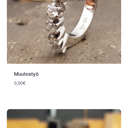
Muutostyö
0,00
€