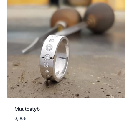
Muutostyö
0,00
€