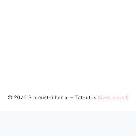
© 2026 Sormustenherra – Toteutus
Sivubisnes.fi