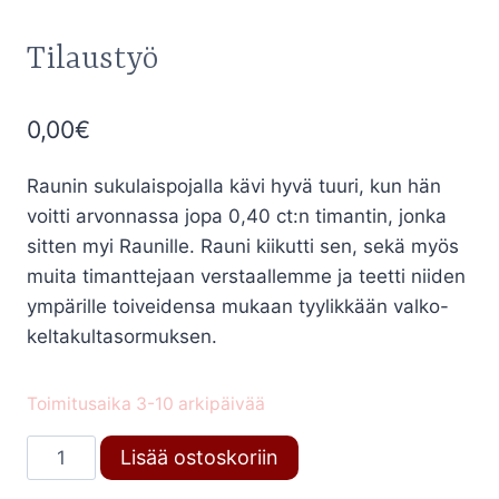
Tilaustyö
0,00
€
Raunin sukulaispojalla kävi hyvä tuuri, kun hän
voitti arvonnassa jopa 0,40 ct:n timantin, jonka
sitten myi Raunille. Rauni kiikutti sen, sekä myös
muita timanttejaan verstaallemme ja teetti niiden
ympärille toiveidensa mukaan tyylikkään valko-
keltakultasormuksen.
Toimitusaika 3-10 arkipäivää
Tilaustyö
Lisää ostoskoriin
määrä