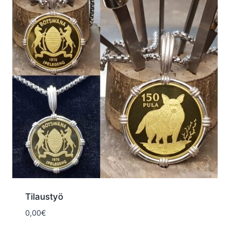
Tilaustyö
0,00
€