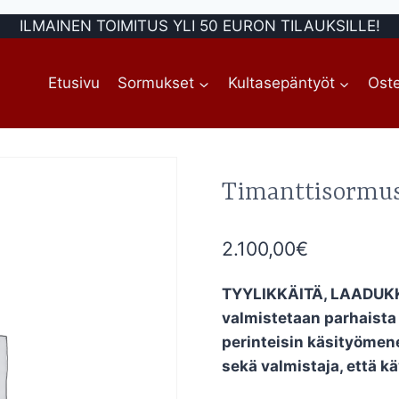
ILMAINEN TOIMITUS YLI 50 EURON TILAUKSILLE!
Etusivu
Sormukset
Kultasepäntyöt
Oste
Timanttisormus
2.100,00
€
TYYLIKKÄITÄ, LAADUKKA
valmistetaan parhaista 
perinteisin käsityömene
sekä valmistaja, että käy