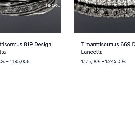
ttisormus 819 Design
Timanttisormus 669 
tta
Lancetta
Hintaluokka:
Hint
0
€
–
1.195,00
€
1.175,00
€
–
1.245,00
€
1.095,00€
1.17
-
-
1.195,00€
1.24