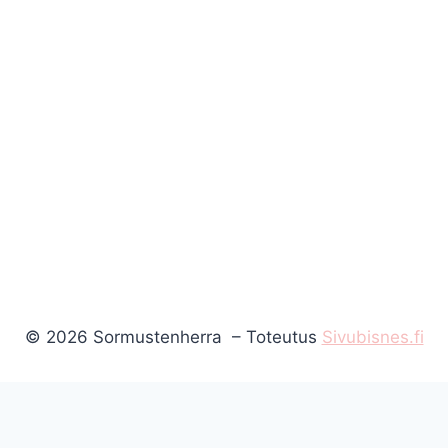
© 2026 Sormustenherra – Toteutus
Sivubisnes.fi