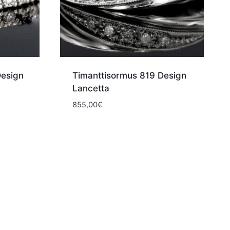
Design
Timanttisormus 819 Design
Lancetta
aluokka:
855,00
€
5,00€
5,00€