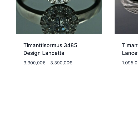
Timanttisormus 3485
Timan
Design Lancetta
Lance
Hintaluokka:
3.300,00
€
–
3.390,00
€
1.095,0
3.300,00€
-
3.390,00€