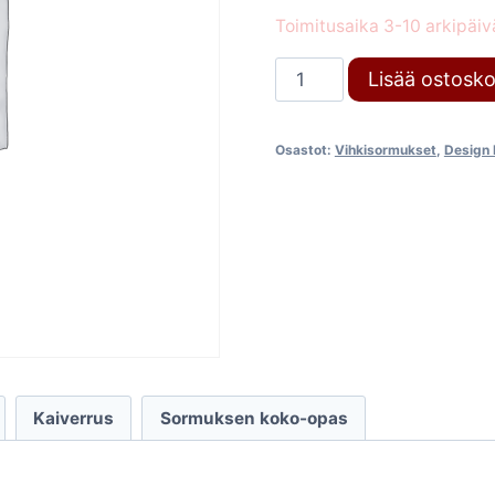
Toimitusaika 3-10 arkipäiv
Timanttisormus
Lisää ostosko
1850
Design
Osastot:
Vihkisormukset
,
Design 
Lancetta
määrä
Kaiverrus
Sormuksen koko-opas