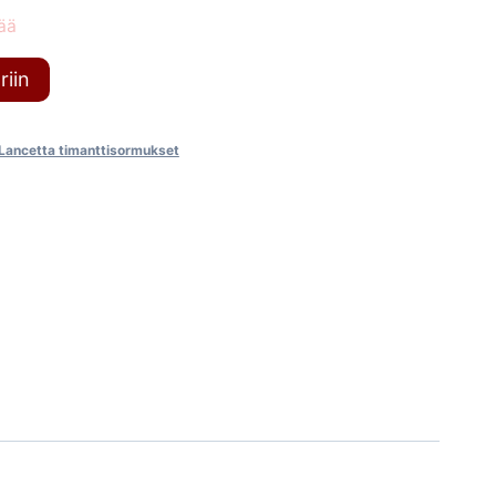
ää
riin
Lancetta timanttisormukset