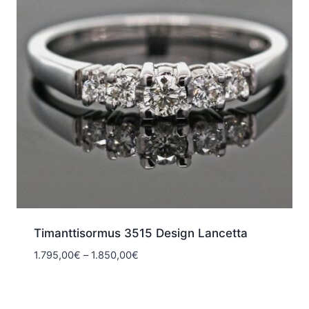
Timanttisormus 3515 Design Lancetta
Hintaluokka:
1.795,00
€
–
1.850,00
€
1.795,00€
-
1.850,00€