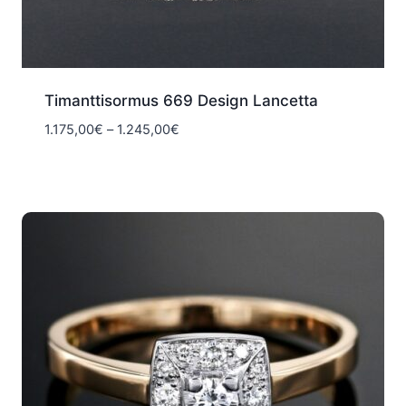
Timanttisormus 669 Design Lancetta
Hintaluokka:
1.175,00
€
–
1.245,00
€
1.175,00€
-
1.245,00€