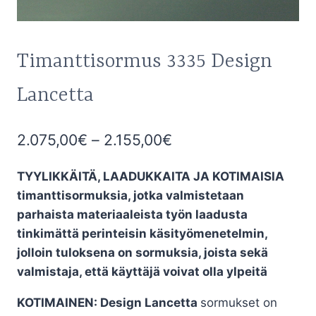
Timanttisormus 3335 Design
Lancetta
Hintaluokka:
2.075,00
€
–
2.155,00
€
2.075,00€
TYYLIKKÄITÄ, LAADUKKAITA JA KOTIMAISIA
-
timanttisormuksia, jotka valmistetaan
2.155,00€
parhaista materiaaleista työn laadusta
tinkimättä perinteisin käsityömenetelmin,
jolloin tuloksena on sormuksia, joista sekä
valmistaja, että käyttäjä voivat olla ylpeitä
KOTIMAINEN: Design Lancetta
sormukset on