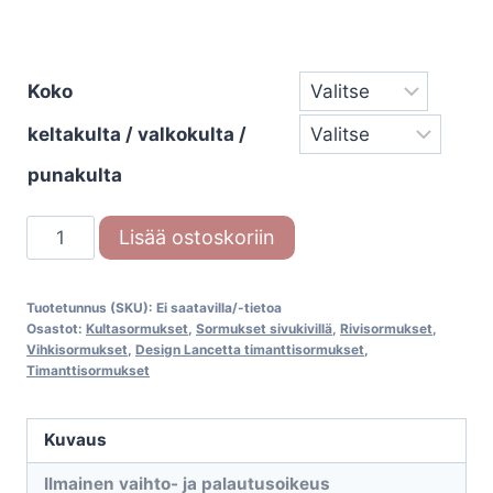
Koko
keltakulta / valkokulta /
punakulta
Timanttisormus
Lisää ostoskoriin
3335
Design
Tuotetunnus (SKU):
Ei saatavilla/-tietoa
Lancetta
Osastot:
Kultasormukset
,
Sormukset sivukivillä
,
Rivisormukset
,
määrä
Vihkisormukset
,
Design Lancetta timanttisormukset
,
Timanttisormukset
Kuvaus
Ilmainen vaihto- ja palautusoikeus