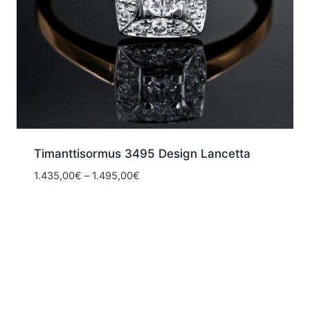
Timanttisormus 3495 Design Lancetta
Hintaluokka:
1.435,00
€
–
1.495,00
€
1.435,00€
-
1.495,00€