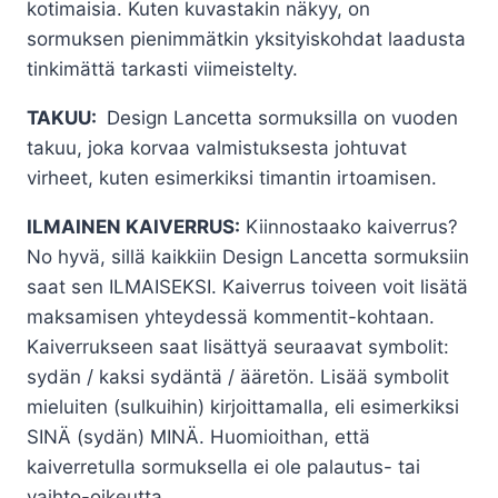
kotimaisia. Kuten kuvastakin näkyy, on
sormuksen pienimmätkin yksityiskohdat laadusta
tinkimättä tarkasti viimeistelty.
TAKUU:
Design Lancetta sormuksilla on vuoden
takuu, joka korvaa valmistuksesta johtuvat
virheet, kuten esimerkiksi timantin irtoamisen.
ILMAINEN KAIVERRUS:
Kiinnostaako kaiverrus?
No hyvä, sillä kaikkiin Design Lancetta sormuksiin
saat sen ILMAISEKSI. Kaiverrus toiveen voit lisätä
maksamisen yhteydessä kommentit-kohtaan.
Kaiverrukseen saat lisättyä seuraavat symbolit:
sydän / kaksi sydäntä / ääretön. Lisää symbolit
mieluiten (sulkuihin) kirjoittamalla, eli esimerkiksi
SINÄ (sydän) MINÄ. Huomioithan, että
kaiverretulla sormuksella ei ole palautus- tai
vaihto-oikeutta.