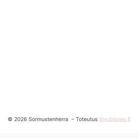
© 2026 Sormustenherra – Toteutus
Sivubisnes.fi