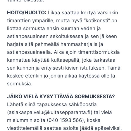
HOITO/HUOLTO:
Likaa saattaa kertyä varsinkin
timanttien ympärille, mutta hyvä ”kotikonsti” on
liottaa sormusta ensin kuuman veden ja
astianpesuaineen sekoituksessa ja sen jälkeen
harjata sitä pehmeällä hammasharjalla ja
astianpesuaineella. Aika ajoin timanttisormuksia
kannattaa käyttää kultasepällä, joka tarkastaa
sen kunnon ja erityisesti kivien istutuksen. Tämä
koskee etenkin jo jonkin aikaa käytössä olleita
sormuksia.
JÄIKÖ VIELÄ KYSYTTÄVÄÄ SORMUKSESTA?
Lähetä siinä tapauksessa sähköpostia
(asiakaspalvelu@kultasepparanta.fi) tai vielä
mielummin soita (040 1593 566), koska
viestittelemällä saattaa asioita jäädä epäselviksi.