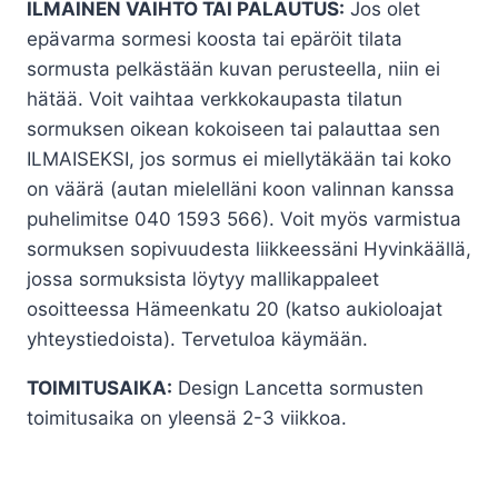
ILMAINEN VAIHTO TAI PALAUTUS:
Jos olet
epävarma sormesi koosta tai epäröit tilata
sormusta pelkästään kuvan perusteella, niin ei
hätää. Voit vaihtaa verkkokaupasta tilatun
sormuksen oikean kokoiseen tai palauttaa sen
ILMAISEKSI, jos sormus ei miellytäkään tai koko
on väärä (autan mielelläni koon valinnan kanssa
puhelimitse 040 1593 566). Voit myös varmistua
sormuksen sopivuudesta liikkeessäni Hyvinkäällä,
jossa sormuksista löytyy mallikappaleet
osoitteessa Hämeenkatu 20 (katso aukioloajat
yhteystiedoista). Tervetuloa käymään.
TOIMITUSAIKA:
Design Lancetta sormusten
toimitusaika on yleensä 2-3 viikkoa.