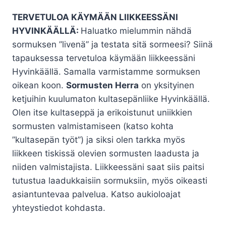
TERVETULOA KÄYMÄÄN LIIKKEESSÄNI
HYVINKÄÄLLÄ:
Haluatko mielummin nähdä
sormuksen ”livenä” ja testata sitä sormeesi? Siinä
tapauksessa tervetuloa käymään liikkeessäni
Hyvinkäällä. Samalla varmistamme sormuksen
oikean koon.
Sormusten Herra
on yksityinen
ketjuihin kuulumaton kultasepänliike Hyvinkäällä.
Olen itse kultaseppä ja erikoistunut uniikkien
sormusten valmistamiseen (katso kohta
”kultasepän työt”) ja siksi olen tarkka myös
liikkeen tiskissä olevien sormusten laadusta ja
niiden valmistajista. Liikkeessäni saat siis paitsi
tutustua laadukkaisiin sormuksiin, myös oikeasti
asiantuntevaa palvelua. Katso aukioloajat
yhteystiedot kohdasta.