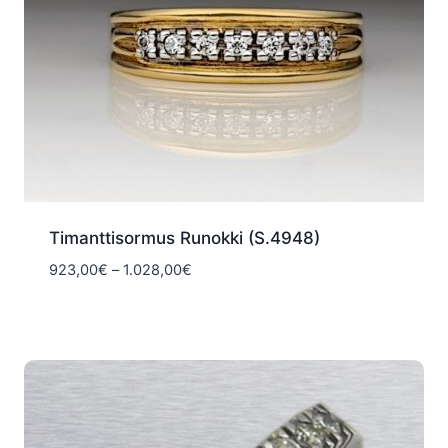
Timanttisormus Runokki (S.4948)
Hintaluokka:
923,00
€
–
1.028,00
€
923,00€
-
1.028,00€