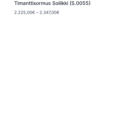
Timanttisormus Soilikki (S.0055)
Hintaluokka:
2.225,00
€
–
2.347,00
€
2.225,00€
-
2.347,00€