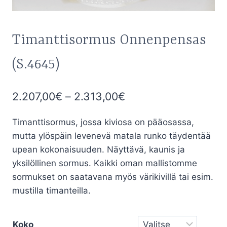
Timanttisormus Onnenpensas
(S.4645)
Hintaluokka:
2.207,00
€
–
2.313,00
€
2.207,00€
Timanttisormus, jossa kiviosa on pääosassa,
-
mutta ylöspäin levenevä matala runko täydentää
2.313,00€
upean kokonaisuuden. Näyttävä, kaunis ja
yksilöllinen sormus. Kaikki oman mallistomme
sormukset on saatavana myös värikivillä tai esim.
mustilla timanteilla.
Koko