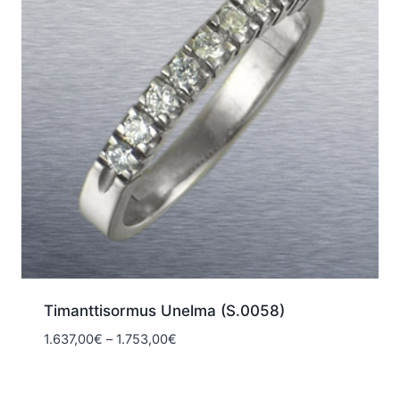
Timanttisormus Unelma (S.0058)
Hintaluokka:
1.637,00
€
–
1.753,00
€
1.637,00€
-