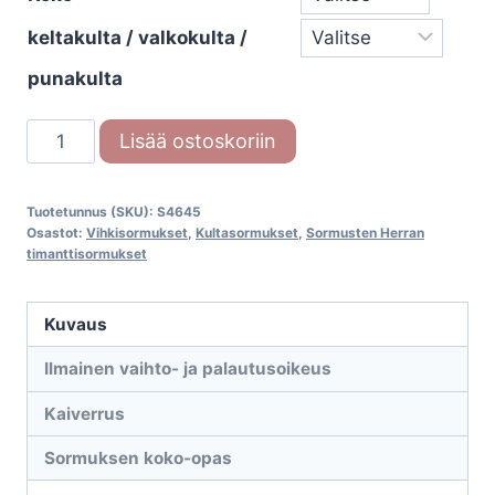
keltakulta / valkokulta /
punakulta
Timanttisormus
Lisää ostoskoriin
Onnenpensas
(S.4645)
Tuotetunnus (SKU):
S4645
määrä
Osastot:
Vihkisormukset
,
Kultasormukset
,
Sormusten Herran
timanttisormukset
Kuvaus
Ilmainen vaihto- ja palautusoikeus
Kaiverrus
Sormuksen koko-opas