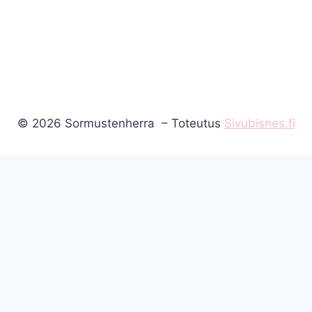
© 2026 Sormustenherra – Toteutus
Sivubisnes.fi