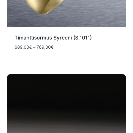
Timanttisormus Syreeni (S.1011)
Hintaluokka:
689,00
€
–
769,00
€
689,00€
-
769,00€