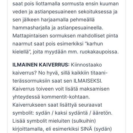
saat pois liottamalla sormusta ensin kuuman
veden ja astianpesuaineen sekoituksessa ja
sen jälkeen harjaamalla pehmeällä
hammasharjalla ja astianpesuaineella.
Mattapintaisen sormuksen mahdolliset pinta
naarmut saat pois esimerkiksi ”karhun
kielellä”, joita myydään mm. ruokakaupoissa.
ILMAINEN KAIVERRUS:
Kiinnostaako
kaiverrus? No hyvä, sillä kaikkiin titaani-
terässormuksiin saat sen ILMAISEKSI.
Kaiverrus toiveen voit lisätä maksamisen
yhteydessä kommentit-kohtaan.
Kaiverrukseen saat lisättyä seuraavat
symbolit: sydän / kaksi sydäntä / ääretön.
Lisää symbolit mieluiten (sulkuihin)
kirjoittamalla, eli esimerkiksi SINÄ (sydän)