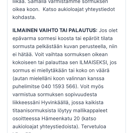
liikaa. Samalla varmistamme sormuksen
oikea koon. Katso aukioloajat yhteystiedot
kohdasta.
ILMAINEN VAIHTO TAI PALAUTUS:
Jos olet
epävarma sormesi koosta tai epäröit tilata
sormusta pelkästään kuvan perusteella, niin
ei hätää. Voit vaihtaa sormuksen oikean
kokoiseen tai palauttaa sen ILMAISEKSI, jos
sormus ei miellytäkään tai koko on väärä
(autan mielelläni koon valinnan kanssa
puhelimitse 040 1593 566). Voit myös
varmistua sormuksen sopivuudesta
liikkeessäni Hyvinkäällä, jossa kaikista
titaanisormuksista löytyy mallikappaleet
osoitteessa Hämeenkatu 20 (katso
aukioloajat yhteystiedoista). Tervetuloa