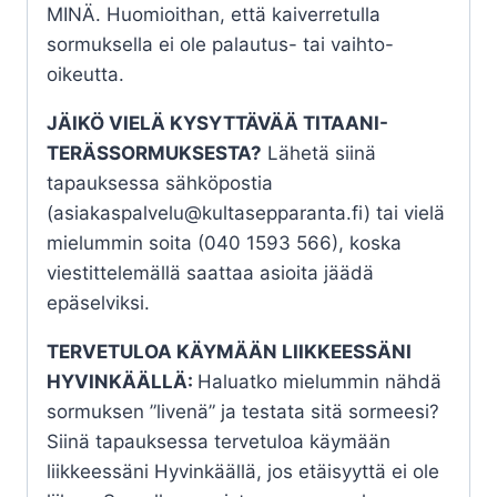
MINÄ. Huomioithan, että kaiverretulla
sormuksella ei ole palautus- tai vaihto-
oikeutta.
JÄIKÖ VIELÄ KYSYTTÄVÄÄ TITAANI-
TERÄSSORMUKSESTA?
Lähetä siinä
tapauksessa sähköpostia
(asiakaspalvelu@kultasepparanta.fi) tai vielä
mielummin soita (040 1593 566), koska
viestittelemällä saattaa asioita jäädä
epäselviksi.
TERVETULOA KÄYMÄÄN LIIKKEESSÄNI
HYVINKÄÄLLÄ:
Haluatko mielummin nähdä
sormuksen ”livenä” ja testata sitä sormeesi?
Siinä tapauksessa tervetuloa käymään
liikkeessäni Hyvinkäällä, jos etäisyyttä ei ole