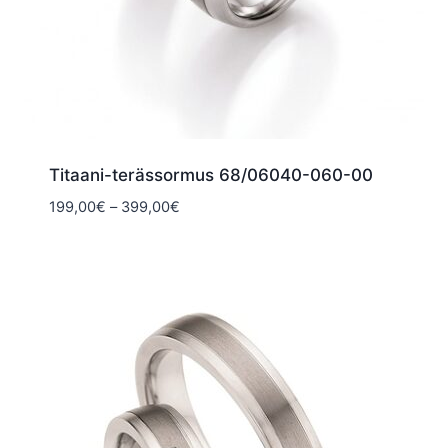
Titaani-terässormus 68/06040-060-00
Hintaluokka:
199,00
€
–
399,00
€
199,00€
-
399,00€