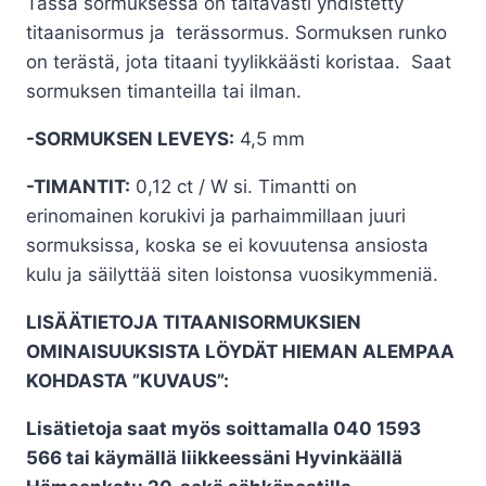
Tässä sormuksessa on taitavasti yhdistetty
-
titaanisormus ja terässormus. Sormuksen runko
399,00€
on terästä, jota titaani tyylikkäästi koristaa. Saat
sormuksen timanteilla tai ilman.
-SORMUKSEN LEVEYS:
4,5 mm
-TIMANTIT:
0,12 ct / W si. Timantti on
erinomainen korukivi ja parhaimmillaan juuri
sormuksissa, koska se ei kovuutensa ansiosta
kulu ja säilyttää siten loistonsa vuosikymmeniä.
LISÄÄTIETOJA TITAANISORMUKSIEN
OMINAISUUKSISTA LÖYDÄT HIEMAN ALEMPAA
KOHDASTA ”KUVAUS”:
Lisätietoja saat myös soittamalla 040 1593
566 tai käymällä liikkeessäni Hyvinkäällä