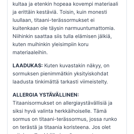
kultaa ja etenkin hopeaa kovempi materiaali
ja erittäin kestäviä. Toisin, kuin monesti
luullaan, titaani-terässormukset ei
kuitenkaan ole täysin narmuuntumattomia.
Niihinkin saattaa siis tulla elämisen jälkiä,
kuten muihinkin yleisimpiin koru
materiaaleihin.
LAADUKAS:
Kuten kuvastakin näkyy, on
sormuksen pienimmätkin yksityiskohdat
laadusta tinkimättä tarkasti viimeistelty.
ALLERGIA YSTÄVÄLLINEN:
Titaanisormukset on allergiaystävällisiä ja
siksi hyvä valinta herkkäihoiselle. Tämä
sormus on titaani-terässormus, jossa runko
on terästä ja titaania koristeena. Jos olet