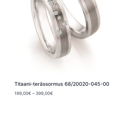
Titaani-terässormus 68/20020-045-00
Hintaluokka:
199,00
€
–
399,00
€
199,00€
-
399,00€