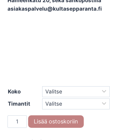
Hämeenkatu 20, sekä sähköpostilla
asiakaspalvelu@kultasepparanta.fi
Koko
Timantit
Titaani-
Lisää ostoskoriin
terässormus
68/06140-