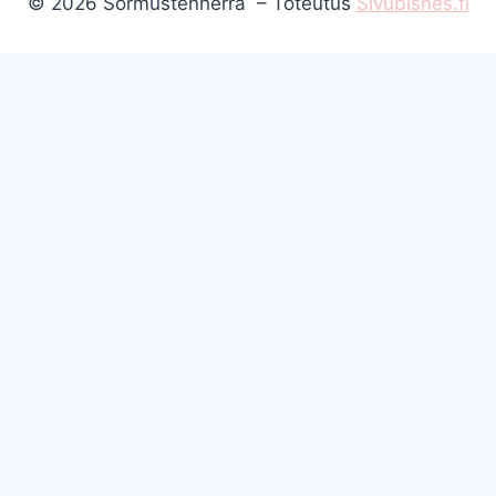
© 2026 Sormustenherra – Toteutus
Sivubisnes.fi