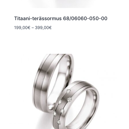
Titaani-terässormus 68/06060-050-00
Hintaluokka:
199,00
€
–
399,00
€
199,00€
-
399,00€