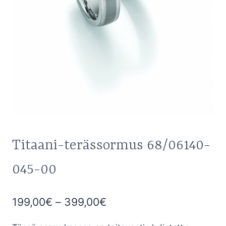
Titaani-terässormus 68/06140-
045-00
Hintaluokka:
199,00
€
–
399,00
€
199,00€