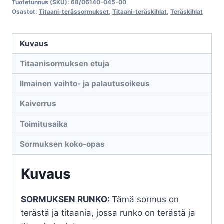
Tuotetunnus (SKU):
68/06140-045-00
045-
Osastot:
Titaani-terässormukset
,
Titaani-teräskihlat
,
Teräskihlat
00
määrä
Kuvaus
Titaanisormuksen etuja
Ilmainen vaihto- ja palautusoikeus
Kaiverrus
Toimitusaika
Sormuksen koko-opas
Kuvaus
SORMUKSEN RUNKO:
Tämä sormus on
terästä ja titaania, jossa runko on terästä ja