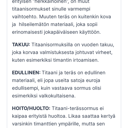
erityisen ”herkkäihoinen”, on muut
titaanisormukset sinulle varmempi
vaihtoehto. Muuten teräs on kuitenkin kova
ja hilseilemätön materiaali, joka sopii
erinomaisesti jokapäiväiseen käyttöön.
TAKUU:
Titaanisormuksilla on vuoden takuu,
joka korvaa valmistuksesta johtuvat virheet,
kuten esimerkiksi timantin irtoamisen.
EDULLINEN:
Titaani ja teräs on edullinen
materiaali, eli jopa useita satoja euroja
edullisempi, kuin vastaava sormus olisi
esimerkiksi valkokultaisena.
HOITO/HUOLTO:
Titaani-terässormus ei
kaipaa erityistä huoltoa. Likaa saattaa kertyä
varsinkin timanttien ympärille, mutta sen