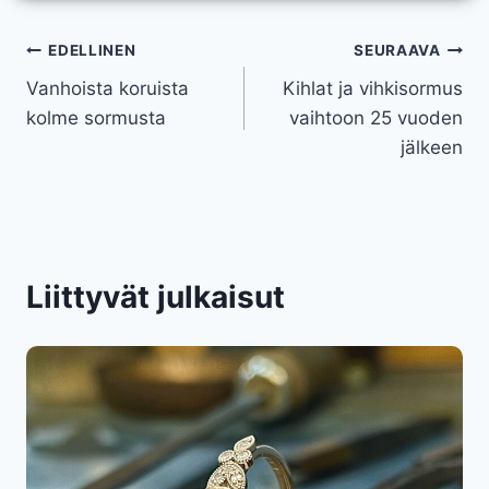
Artikkelien
EDELLINEN
SEURAAVA
Vanhoista koruista
Kihlat ja vihkisormus
selaus
kolme sormusta
vaihtoon 25 vuoden
jälkeen
Liittyvät julkaisut