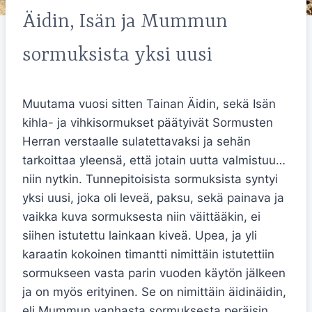
Äidin, Isän ja Mummun
sormuksista yksi uusi
Muutama vuosi sitten Tainan Äidin, sekä Isän
kihla- ja vihkisormukset päätyivät Sormusten
Herran verstaalle sulatettavaksi ja sehän
tarkoittaa yleensä, että jotain uutta valmistuu…
niin nytkin. Tunnepitoisista sormuksista syntyi
yksi uusi, joka oli leveä, paksu, sekä painava ja
vaikka kuva sormuksesta niin väittääkin, ei
siihen istutettu lainkaan kiveä. Upea, ja yli
karaatin kokoinen timantti nimittäin istutettiin
sormukseen vasta parin vuoden käytön jälkeen
ja on myös erityinen. Se on nimittäin äidinäidin,
eli Mummun vanhasta sormuksesta peräisin,