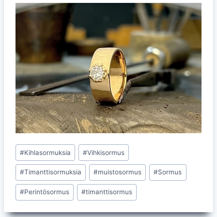
Avainsanat:
#
Kihlasormuksia
#
Vihkisormus
#
Timanttisormuksia
#
muistosormus
#
Sormus
#
Perintösormus
#
timanttisormus