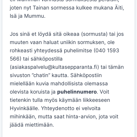
joten nyt Tainan sormessa kulkee mukana Äiti,
Isä ja Mummu.
Jos sinä et löydä sitä oikeaa (sormusta) tai jos
muuten vaan haluat uniikin sormuksen, ole
rohkeasti yhteydessä puhelimitse (040 1593
566) tai sähköpostilla
(asiakaspalvelu@kultasepparanta.fi) tai tämän
sivuston ”chatin” kautta. Sähköpostiin
mielellään kuvia mahdollisista olemassa
olevista koruista ja
puhelinnumero
. Voit
tietenkin tulla myös käymään liikkeeseen
Hyvinkäälle. Yhteydenotto ei velvoita
mihinkään, mutta saat hinta-arvion, jota voit
jäädä miettimään.