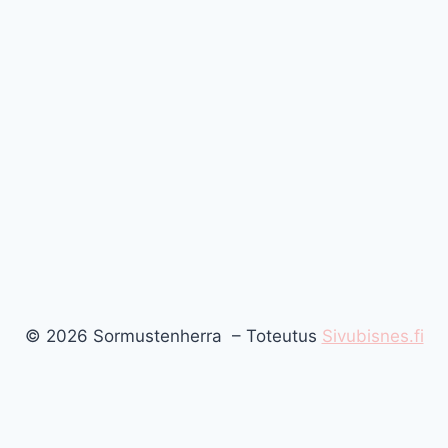
© 2026 Sormustenherra – Toteutus
Sivubisnes.fi