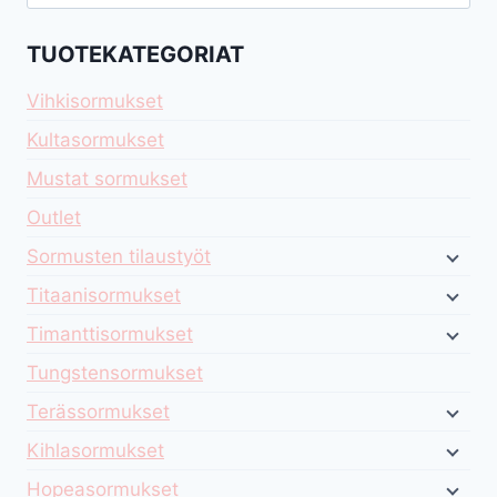
TUOTEKATEGORIAT
Vihkisormukset
Kultasormukset
Mustat sormukset
Outlet
Sormusten tilaustyöt
Titaanisormukset
Timanttisormukset
Tungstensormukset
Terässormukset
Kihlasormukset
Hopeasormukset