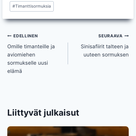
#
Timanttisormuksia
Artikkelien
EDELLINEN
SEURAAVA
Omille timanteille ja
Sinisafiirit talteen ja
selaus
aviomiehen
uuteen sormuksen
sormukselle uusi
elämä
Liittyvät julkaisut