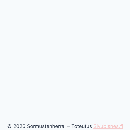
© 2026 Sormustenherra – Toteutus
Sivubisnes.fi