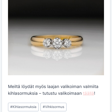
Meiltä löydät myös laajan valikoiman valmiita
kihlasormuksia – tutustu valikoimaan
täällä
!
Avainsanat:
#
Kihlasormuksia
#
Vihkisormus