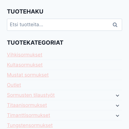
TUOTEHAKU
Etsi:
Haku
TUOTEKATEGORIAT
Vihkisormukset
Kultasormukset
Mustat sormukset
Outlet
Sormusten tilaustyöt
Titaanisormukset
Timanttisormukset
Tungstensormukset