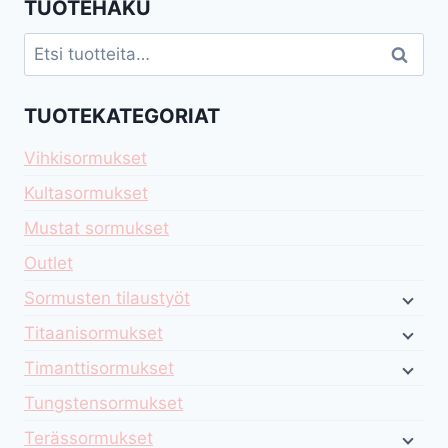
TUOTEHAKU
Etsi:
Haku
TUOTEKATEGORIAT
Vihkisormukset
Kultasormukset
Mustat sormukset
Outlet
Sormusten tilaustyöt
Titaanisormukset
Timanttisormukset
Tungstensormukset
Terässormukset