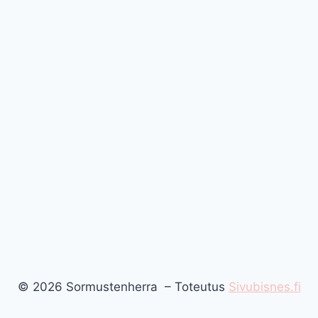
© 2026 Sormustenherra – Toteutus
Sivubisnes.fi