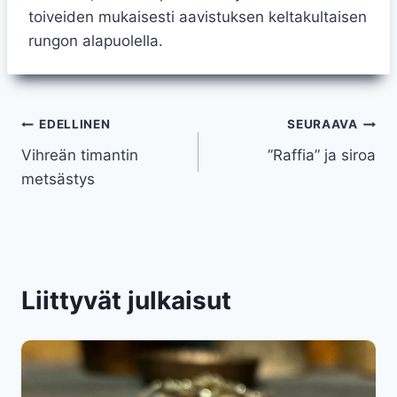
toiveiden mukaisesti aavistuksen keltakultaisen
rungon alapuolella.
Artikkelien
EDELLINEN
SEURAAVA
Vihreän timantin
”Raffia” ja siroa
selaus
metsästys
Liittyvät julkaisut