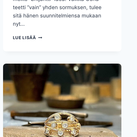
teetti ”vain” yhden sormuksen, tulee
sitä hänen suunnitelmiensa mukaan
nyt…
SORMUS
LUE LISÄÄ
ITSELLE
JA
LAPSILLE