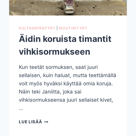
KULTASEPÄNTYÖT
|
MUUTOSTYÖT
Äidin koruista timantit
vihkisormukseen
Kun teetät sormuksen, saat juuri
sellaisen, kuin haluat, mutta teettämällä
voit myös hyväksi käyttää omia koruja.
Näin teki Janiitta, joka sai
vihkisormukseensa juuri sellaiset kivet,
…
ÄIDIN
LUE LISÄÄ
KORUISTA
TIMANTIT