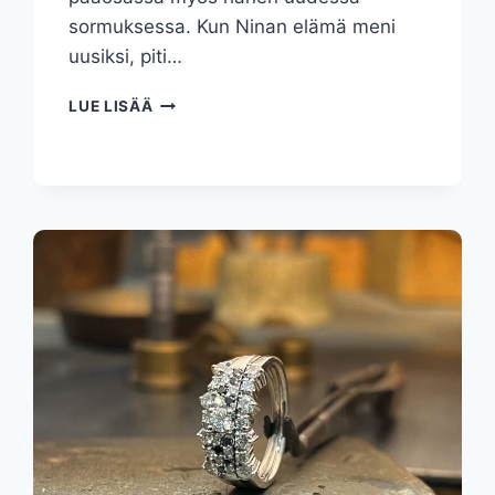
sormuksessa. Kun Ninan elämä meni
uusiksi, piti…
SYDÄMIÄ
LUE LISÄÄ
SYDÄNTEN
YSTÄVÄLLE