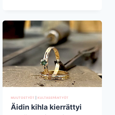
JA
KÄDET
VAPISI
JO
EDELLISENÄ
PÄIVÄNÄ
MUUTOSTYÖT
|
KULTASEPÄNTYÖT
Äidin kihla kierrättyi