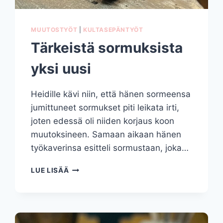
MUUTOSTYÖT
|
KULTASEPÄNTYÖT
Tärkeistä sormuksista
yksi uusi
Heidille kävi niin, että hänen sormeensa
jumittuneet sormukset piti leikata irti,
joten edessä oli niiden korjaus koon
muutoksineen. Samaan aikaan hänen
työkaverinsa esitteli sormustaan, joka…
TÄRKEISTÄ
LUE LISÄÄ
SORMUKSISTA
YKSI
UUSI