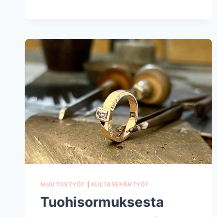
SORMUKSISTA
KAKSI
UUTTA
MUUTOSTYÖT
|
KULTASEPÄNTYÖT
Tuohisormuksesta