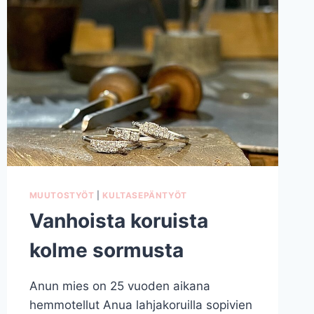
MUUTOSTYÖT
|
KULTASEPÄNTYÖT
Vanhoista koruista
kolme sormusta
Anun mies on 25 vuoden aikana
hemmotellut Anua lahjakoruilla sopivien