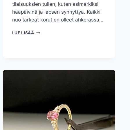
tilaisuuksien tullen, kuten esimerkiksi
hääpäivinä ja lapsen synnyttyä. Kaikki
nuo tärkeät korut on olleet ahkerassa…
VANHOISTA
LUE LISÄÄ
KORUISTA
KOLME
SORMUSTA