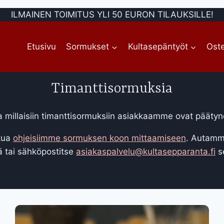
ILMAINEN TOIMITUS YLI 50 EURON TILAUKSILLE!
Etusivu
Sormukset
Kultasepäntyöt
Oste
Timanttisormuksia
tua millaisiin timanttisormuksiin asiakkaamme ovat päätyn
stua
ohjeisiimme sormuksen koon mittaamiseen
. Autamm
lä tai sähköpostitse
asiakaspalvelu@kultasepparanta.fi
s