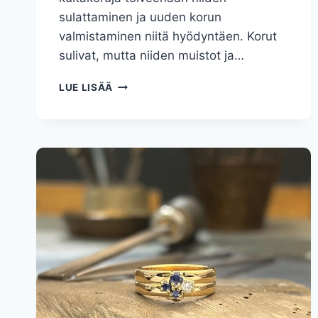
sulattaminen ja uuden korun
valmistaminen niitä hyödyntäen. Korut
sulivat, mutta niiden muistot ja…
YKSI
LUE LISÄÄ
RIIPUS,
MONTA
MUISTOA
JA
TARINAA