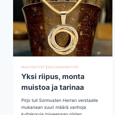
MUUTOSTYÖT
|
KULTASEPÄNTYÖT
Yksi riipus, monta
muistoa ja tarinaa
Pirjo tuli Sormusten Herran verstaalle
mukanaan suuri määrä vanhoja
kultakoruja toiveenaan niiden