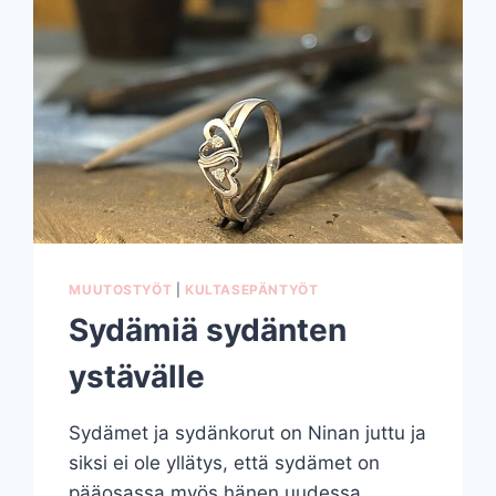
MUUTOSTYÖT
|
KULTASEPÄNTYÖT
Sydämiä sydänten
ystävälle
Sydämet ja sydänkorut on Ninan juttu ja
siksi ei ole yllätys, että sydämet on
pääosassa myös hänen uudessa