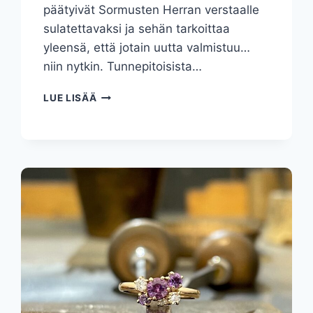
päätyivät Sormusten Herran verstaalle
sulatettavaksi ja sehän tarkoittaa
yleensä, että jotain uutta valmistuu…
niin nytkin. Tunnepitoisista…
ÄIDIN,
LUE LISÄÄ
ISÄN
JA
MUMMUN
SORMUKSISTA
YKSI
UUSI