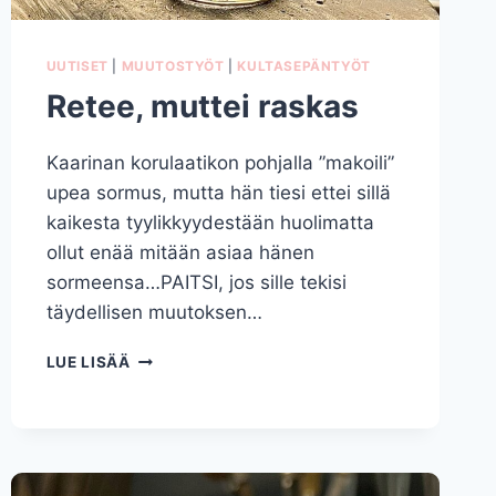
UUTISET
|
MUUTOSTYÖT
|
KULTASEPÄNTYÖT
Retee, muttei raskas
Kaarinan korulaatikon pohjalla ”makoili”
upea sormus, mutta hän tiesi ettei sillä
kaikesta tyylikkyydestään huolimatta
ollut enää mitään asiaa hänen
sormeensa…PAITSI, jos sille tekisi
täydellisen muutoksen…
RETEE,
LUE LISÄÄ
MUTTEI
RASKAS