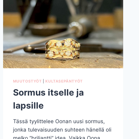
MUUTOSTYÖT
|
KULTASEPÄNTYÖT
Sormus itselle ja
lapsille
Tässä tyylittelee Oonan uusi sormus,
jonka tulevaisuuden suhteen hänellä oli
melko ”briljantti” idea. Vaikka Oona