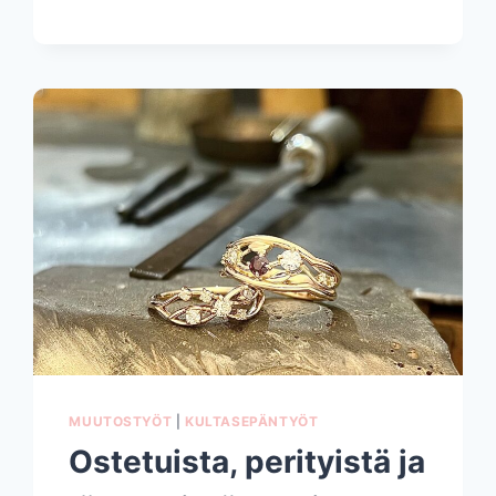
VIHKISORMUKSEEN
MUUTOSTYÖT
|
KULTASEPÄNTYÖT
Ostetuista, perityistä ja