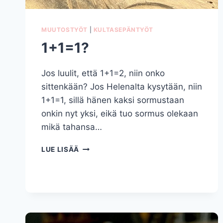
MUUTOSTYÖT
|
KULTASEPÄNTYÖT
1+1=1?
Jos luulit, että 1+1=2, niin onko
sittenkään? Jos Helenalta kysytään, niin
1+1=1, sillä hänen kaksi sormustaan
onkin nyt yksi, eikä tuo sormus olekaan
mikä tahansa…
1+1=1?
LUE LISÄÄ