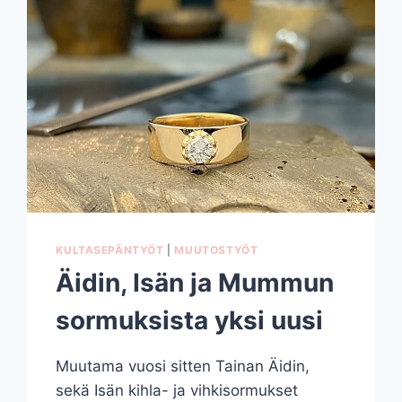
KULTASEPÄNTYÖT
|
MUUTOSTYÖT
Äidin, Isän ja Mummun
sormuksista yksi uusi
Muutama vuosi sitten Tainan Äidin,
sekä Isän kihla- ja vihkisormukset