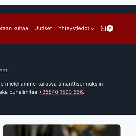
taan kultaa
Uutiset
Yhteystiedot
0
eet!
e mielellämme kaikissa timanttisormuksiin
ekä puhelimitse
+35840 1593 566
.