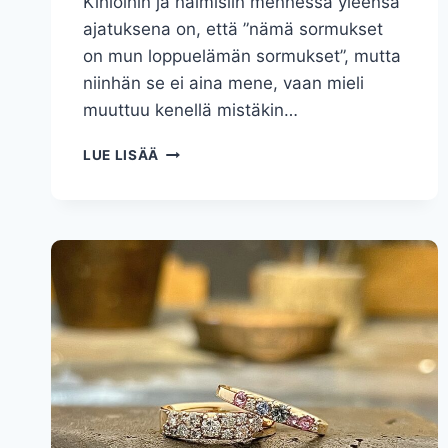
Kihloihin ja naimisiin mennessä yleensä
ajatuksena on, että ”nämä sormukset
on mun loppuelämän sormukset”, mutta
niinhän se ei aina mene, vaan mieli
muuttuu kenellä mistäkin…
KIHLAT
LUE LISÄÄ
JA
VIHKISORMUS
VAIHTOON
25
VUODEN
JÄLKEEN