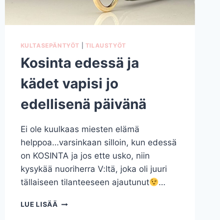
KULTASEPÄNTYÖT
|
TILAUSTYÖT
Kosinta edessä ja
kädet vapisi jo
edellisenä päivänä
Ei ole kuulkaas miesten elämä
helppoa…varsinkaan silloin, kun edessä
on KOSINTA ja jos ette usko, niin
kysykää nuoriherra V:ltä, joka oli juuri
tällaiseen tilanteeseen ajautunut
…
KOSINTA
LUE LISÄÄ
EDESSÄ