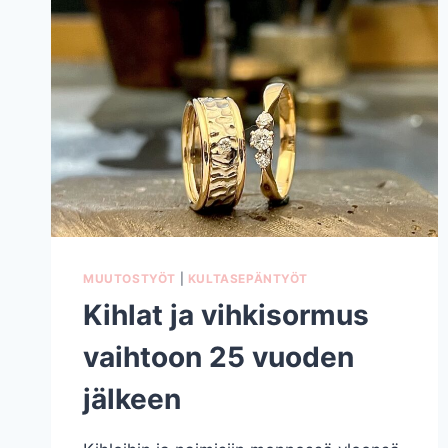
MUUTOSTYÖT
|
KULTASEPÄNTYÖT
Kihlat ja vihkisormus
vaihtoon 25 vuoden
jälkeen