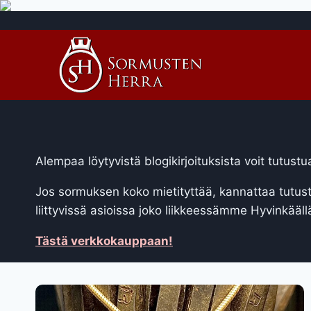
Siirry
sisältöön
Alempaa löytyvistä blogikirjoituksista voit tutus
Jos sormuksen koko mietityttää, kannattaa tutu
liittyvissä asioissa joko liikkeessämme Hyvinkääl
Tästä verkkokauppaan!