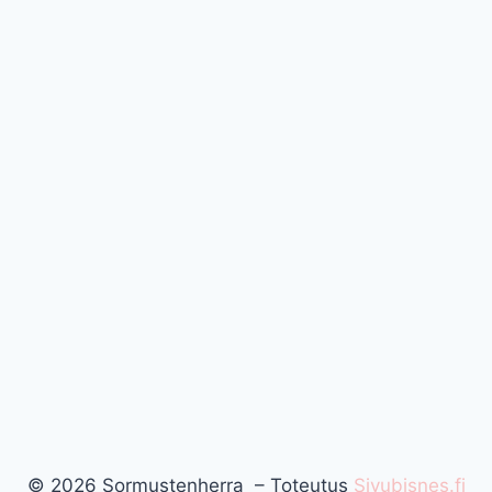
© 2026 Sormustenherra – Toteutus
Sivubisnes.fi