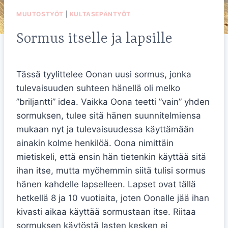
MUUTOSTYÖT
|
KULTASEPÄNTYÖT
Sormus itselle ja lapsille
Tässä tyylittelee Oonan uusi sormus, jonka
tulevaisuuden suhteen hänellä oli melko
”briljantti” idea. Vaikka Oona teetti ”vain” yhden
sormuksen, tulee sitä hänen suunnitelmiensa
mukaan nyt ja tulevaisuudessa käyttämään
ainakin kolme henkilöä. Oona nimittäin
mietiskeli, että ensin hän tietenkin käyttää sitä
ihan itse, mutta myöhemmin siitä tulisi sormus
hänen kahdelle lapselleen. Lapset ovat tällä
hetkellä 8 ja 10 vuotiaita, joten Oonalle jää ihan
kivasti aikaa käyttää sormustaan itse. Riitaa
sormuksen käytöstä lasten kesken ei