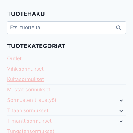
TUOTEHAKU
Etsi:
Haku
TUOTEKATEGORIAT
Outlet
Vihkisormukset
Kultasormukset
Mustat sormukset
Sormusten tilaustyöt
Titaanisormukset
Timanttisormukset
Tungstensormukset