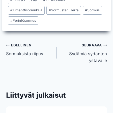
#
Timanttisormuksia
#
Sormusten Herra
#
Sormus
#
Perintösormus
Artikkelien
EDELLINEN
SEURAAVA
Sormuksista riipus
Sydämiä sydänten
selaus
ystävälle
Liittyvät julkaisut