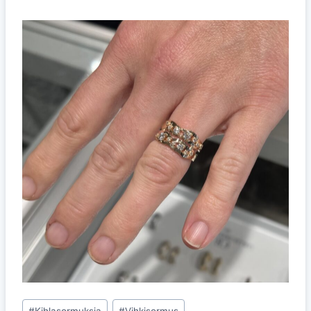
Avainsanat:
#
Kihlasormuksia
#
Vihkisormus