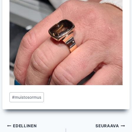
Avainsanat:
#
muistosormus
Artikkelien
EDELLINEN
SEURAAVA