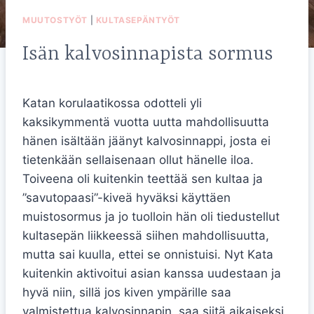
MUUTOSTYÖT
|
KULTASEPÄNTYÖT
Isän kalvosinnapista sormus
Katan korulaatikossa odotteli yli
kaksikymmentä vuotta uutta mahdollisuutta
hänen isältään jäänyt kalvosinnappi, josta ei
tietenkään sellaisenaan ollut hänelle iloa.
Toiveena oli kuitenkin teettää sen kultaa ja
”savutopaasi”-kiveä hyväksi käyttäen
muistosormus ja jo tuolloin hän oli tiedustellut
kultasepän liikkeessä siihen mahdollisuutta,
mutta sai kuulla, ettei se onnistuisi. Nyt Kata
kuitenkin aktivoitui asian kanssa uudestaan ja
hyvä niin, sillä jos kiven ympärille saa
valmistettua kalvosinnapin, saa siitä aikaiseksi