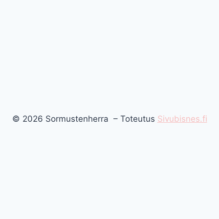
© 2026 Sormustenherra – Toteutus
Sivubisnes.fi