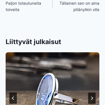
Paljon toteutuneita
Tällainen sen on aina
selaus
toiveita
pitänytkin olla
Liittyvät julkaisut