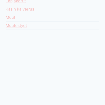
Lahjakortit
Käsin kaiverrus
Muut
Muutostyöt