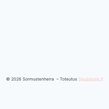
© 2026 Sormustenherra – Toteutus
Sivubisnes.fi