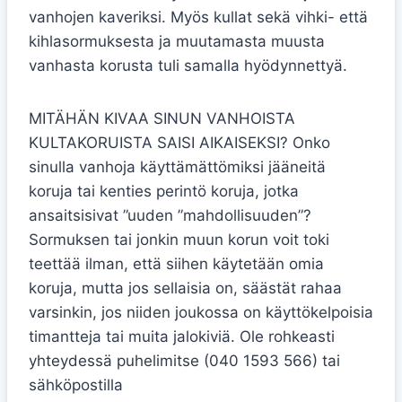
vanhojen kaveriksi. Myös kullat sekä vihki- että
kihlasormuksesta ja muutamasta muusta
vanhasta korusta tuli samalla hyödynnettyä.
MITÄHÄN KIVAA SINUN VANHOISTA
KULTAKORUISTA SAISI AIKAISEKSI? Onko
sinulla vanhoja käyttämättömiksi jääneitä
koruja tai kenties perintö koruja, jotka
ansaitsisivat ”uuden ”mahdollisuuden”?
Sormuksen tai jonkin muun korun voit toki
teettää ilman, että siihen käytetään omia
koruja, mutta jos sellaisia on, säästät rahaa
varsinkin, jos niiden joukossa on käyttökelpoisia
timantteja tai muita jalokiviä. Ole rohkeasti
yhteydessä puhelimitse (040 1593 566) tai
sähköpostilla