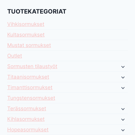
TUOTEKATEGORIAT
Vihkisormukset
Kultasormukset
Mustat sormukset
Outlet
Sormusten tilaustyöt
Titaanisormukset
Timanttisormukset
Tungstensormukset
Terässormukset
Kihlasormukset
Hopeasormukset