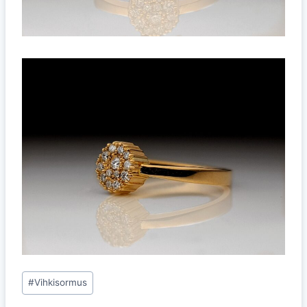
Avainsanat:
#
Vihkisormus