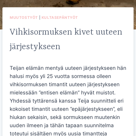
MUUTOSTYÖT
|
KULTASEPÄNTYÖT
Vihkisormuksen kivet uuteen
järjestykseen
Teijan elämän mentyä uuteen järjestykseen hän
halusi myös yli 25 vuotta sormessa olleen
vihkisormuksen timantit uuteen järjestykseen
mielessään ”entisen elämän” hyvät muistot.
Yhdessä tyttärensä kanssa Teija suunnitteli eri
kokoiset timantit uuteen ”epäjärjestykseen”, eli
hiukan sekaisin, sekä sormukseen muutenkin
uuden ilmeen ja tähän tapaan suunnitelma
toteutui sisältäen myös uusia timantteja