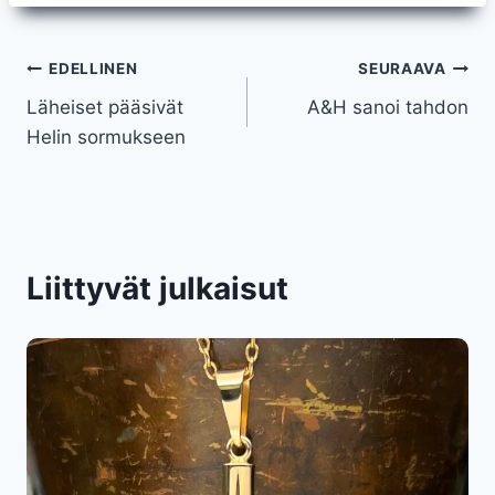
Artikkelien
EDELLINEN
SEURAAVA
Läheiset pääsivät
A&H sanoi tahdon
selaus
Helin sormukseen
Liittyvät julkaisut