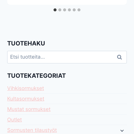
TUOTEHAKU
Etsi:
Haku
TUOTEKATEGORIAT
Vihkisormukset
Kultasormukset
Mustat sormukset
Outlet
Sormusten tilaustyöt