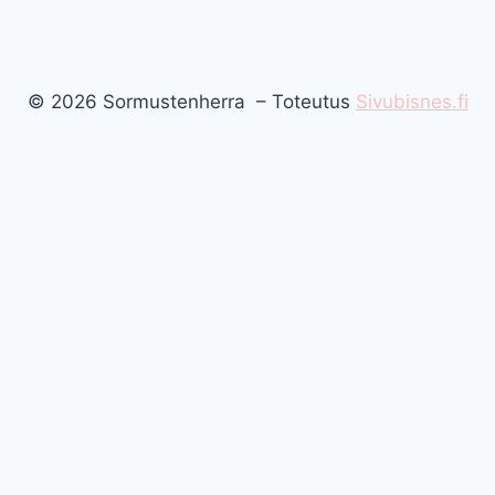
© 2026 Sormustenherra – Toteutus
Sivubisnes.fi