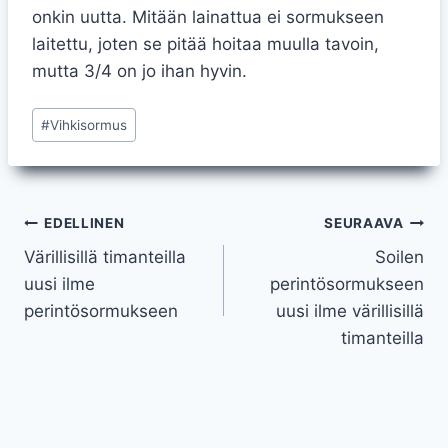
onkin uutta. Mitään lainattua ei sormukseen
laitettu, joten se pitää hoitaa muulla tavoin,
mutta 3/4 on jo ihan hyvin.
Avainsanat:
#
Vihkisormus
Artikkelien
EDELLINEN
SEURAAVA
Värillisillä timanteilla
Soilen
selaus
uusi ilme
perintösormukseen
perintösormukseen
uusi ilme värillisillä
timanteilla