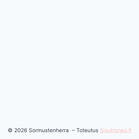
© 2026 Sormustenherra – Toteutus
Sivubisnes.fi