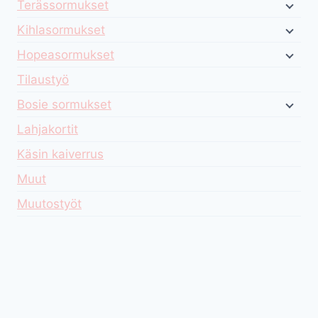
Terässormukset
Kihlasormukset
Hopeasormukset
Tilaustyö
Bosie sormukset
Lahjakortit
Käsin kaiverrus
Muut
Muutostyöt