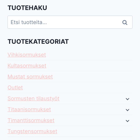
TUOTEHAKU
Etsi:
Haku
TUOTEKATEGORIAT
Vihkisormukset
Kultasormukset
Mustat sormukset
Outlet
Sormusten tilaustyöt
Titaanisormukset
Timanttisormukset
Tungstensormukset