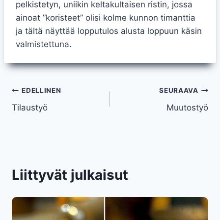
pelkistetyn, uniikin keltakultaisen ristin, jossa
ainoat ”koristeet” olisi kolme kunnon timanttia
ja tältä näyttää lopputulos alusta loppuun käsin
valmistettuna.
Artikkelien
EDELLINEN
SEURAAVA
Tilaustyö
Muutostyö
selaus
Liittyvät julkaisut