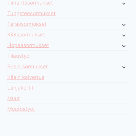
Timanttisormukset
Tungstensormukset
Terässormukset
Kihlasormukset
Hopeasormukset
Tilaustyö
Bosie sormukset
Käsin kaiverrus
Lahjakortit
Muut
Muutostyöt