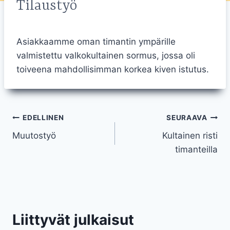
Tilaustyö
Asiakkaamme oman timantin ympärille
valmistettu valkokultainen sormus, jossa oli
toiveena mahdollisimman korkea kiven istutus.
Artikkelien
EDELLINEN
SEURAAVA
Muutostyö
Kultainen risti
selaus
timanteilla
Liittyvät julkaisut