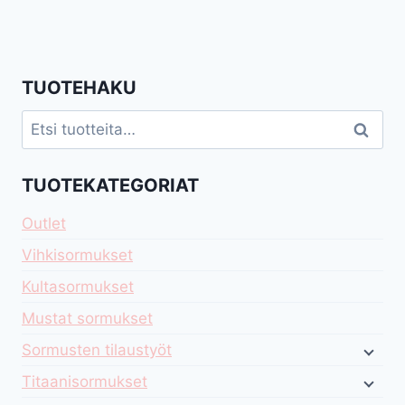
TUOTEHAKU
Etsi:
Haku
TUOTEKATEGORIAT
Outlet
Vihkisormukset
Kultasormukset
Mustat sormukset
Sormusten tilaustyöt
Titaanisormukset