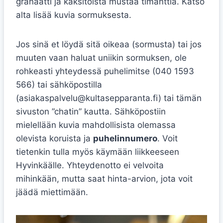
granaatti ja kaksitoista mustaa timanttia. Katso
alta lisää kuvia sormuksesta.
Jos sinä et löydä sitä oikeaa (sormusta) tai jos
muuten vaan haluat uniikin sormuksen, ole
rohkeasti yhteydessä puhelimitse (040 1593
566) tai sähköpostilla
(asiakaspalvelu@kultasepparanta.fi) tai tämän
sivuston ”chatin” kautta. Sähköpostiin
mielellään kuvia mahdollisista olemassa
olevista koruista ja
puhelinnumero
. Voit
tietenkin tulla myös käymään liikkeeseen
Hyvinkäälle. Yhteydenotto ei velvoita
mihinkään, mutta saat hinta-arvion, jota voit
jäädä miettimään.