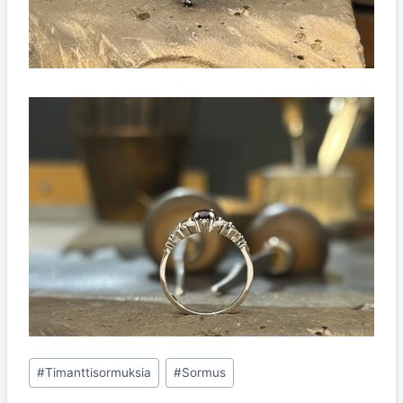
Avainsanat:
#
Timanttisormuksia
#
Sormus