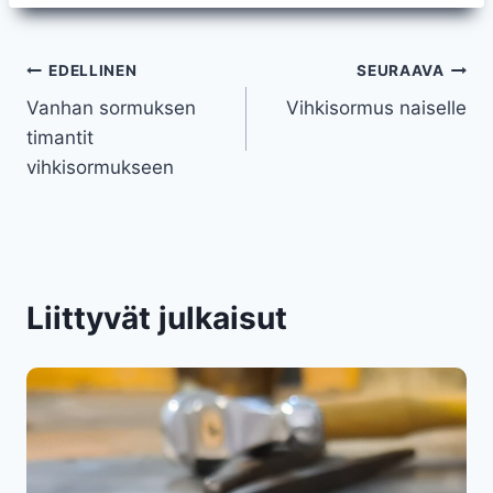
Artikkelien
EDELLINEN
SEURAAVA
Vanhan sormuksen
Vihkisormus naiselle
selaus
timantit
vihkisormukseen
Liittyvät julkaisut