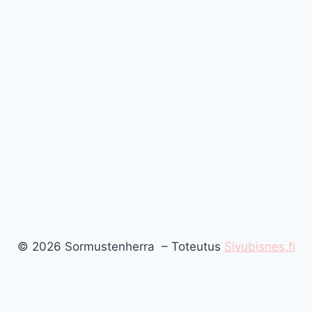
© 2026 Sormustenherra – Toteutus
Sivubisnes.fi