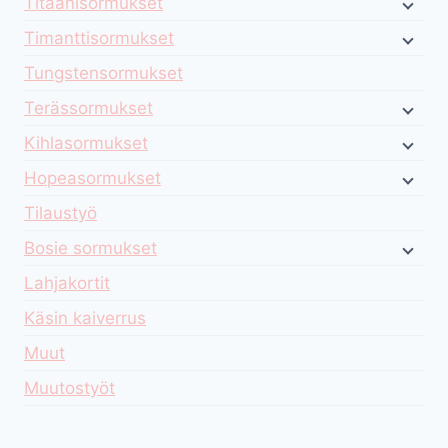
Titaanisormukset
Timanttisormukset
Tungstensormukset
Terässormukset
Kihlasormukset
Hopeasormukset
Tilaustyö
Bosie sormukset
Lahjakortit
Käsin kaiverrus
Muut
Muutostyöt