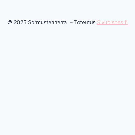
© 2026 Sormustenherra – Toteutus
Sivubisnes.fi