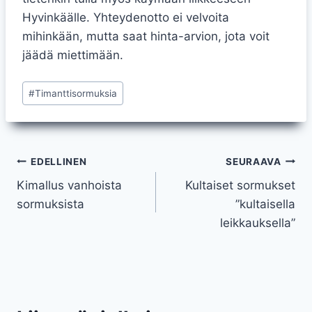
Hyvinkäälle. Yhteydenotto ei velvoita
mihinkään, mutta saat hinta-arvion, jota voit
jäädä miettimään.
Avainsanat:
#
Timanttisormuksia
Artikkelien
EDELLINEN
SEURAAVA
Kimallus vanhoista
Kultaiset sormukset
selaus
sormuksista
”kultaisella
leikkauksella”