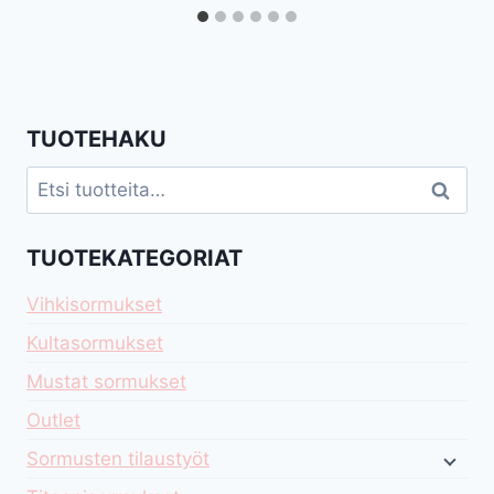
TUOTEHAKU
Etsi:
Haku
TUOTEKATEGORIAT
Vihkisormukset
Kultasormukset
Mustat sormukset
Outlet
Sormusten tilaustyöt