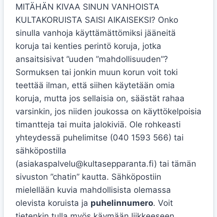
MITÄHÄN KIVAA SINUN VANHOISTA
KULTAKORUISTA SAISI AIKAISEKSI? Onko
sinulla vanhoja käyttämättömiksi jääneitä
koruja tai kenties perintö koruja, jotka
ansaitsisivat ”uuden ”mahdollisuuden”?
Sormuksen tai jonkin muun korun voit toki
teettää ilman, että siihen käytetään omia
koruja, mutta jos sellaisia on, säästät rahaa
varsinkin, jos niiden joukossa on käyttökelpoisia
timantteja tai muita jalokiviä. Ole rohkeasti
yhteydessä puhelimitse (040 1593 566) tai
sähköpostilla
(asiakaspalvelu@kultasepparanta.fi) tai tämän
sivuston ”chatin” kautta. Sähköpostiin
mielellään kuvia mahdollisista olemassa
olevista koruista ja
puhelinnumero
. Voit
tietenkin tulla myös käymään liikkeeseen