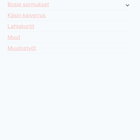
Bosie sormukset
Käsin kaiverrus
Lahjakortit
Muut
Muutostyöt