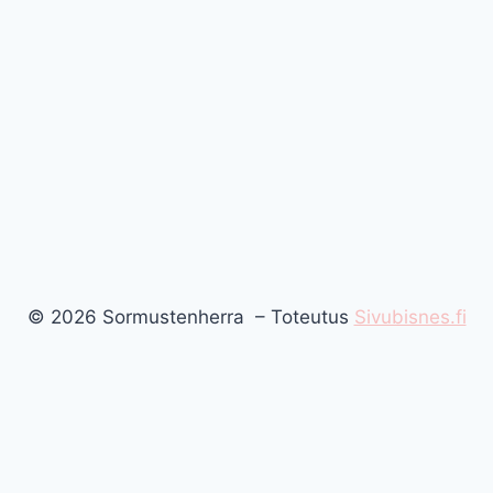
© 2026 Sormustenherra – Toteutus
Sivubisnes.fi