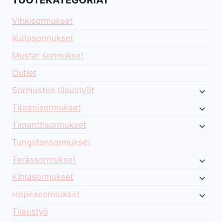
TUOTEKATEGORIAT
Vihkisormukset
Kultasormukset
Mustat sormukset
Outlet
Sormusten tilaustyöt
Titaanisormukset
Timanttisormukset
Tungstensormukset
Terässormukset
Kihlasormukset
Hopeasormukset
Tilaustyö