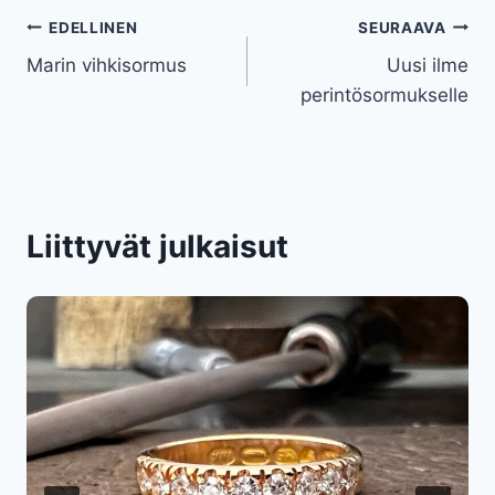
Artikkelien
EDELLINEN
SEURAAVA
Marin vihkisormus
Uusi ilme
selaus
perintösormukselle
Liittyvät julkaisut