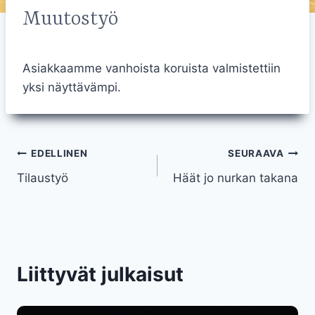
Muutostyö
Asiakkaamme vanhoista koruista valmistettiin
yksi näyttävämpi.
Artikkelien
EDELLINEN
SEURAAVA
Tilaustyö
Häät jo nurkan takana
selaus
Liittyvät julkaisut