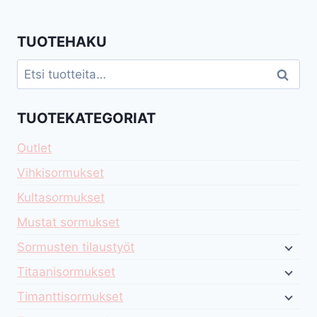
TUOTEHAKU
Etsi:
Haku
TUOTEKATEGORIAT
Outlet
Vihkisormukset
Kultasormukset
Mustat sormukset
Sormusten tilaustyöt
Titaanisormukset
Timanttisormukset