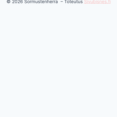
© 2026 Sormustenherra – Toteutus
Sivubisnes.fi