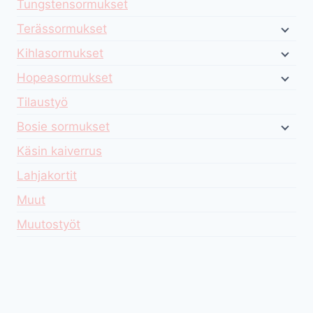
Tungstensormukset
Terässormukset
Kihlasormukset
Hopeasormukset
Tilaustyö
Bosie sormukset
Käsin kaiverrus
Lahjakortit
Muut
Muutostyöt