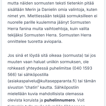
mutta näiden sormusten teksti tietenkin pitää
sisällään Merin ja Danielin omia valintoja, kuten
nimet ym. Miettiessään tekijää sormuksilleen ei
nuorelle parille kuulemma jäänyt Sormusten
Herra fanina muita vaihtoehtoja, kuin valita
tekijäksi Sormusten Herra. Sormusten Herra
onnittelee tuoretta avioparia.
Jos sinä et löydä sitä oikeaa (sormusta) tai jos
muuten vaan haluat uniikin sormuksen, ole
rohkeasti yhteydessä puhelimitse (040 1593
566) tai sähköpostilla
(asiakaspalvelu@kultasepparanta.fi) tai tämän
sivuston ”chatin” kautta. Sähköpostiin
mielellään kuvia mahdollisista olemassa
olevista koruista ja
puhelinnumero
. Voit