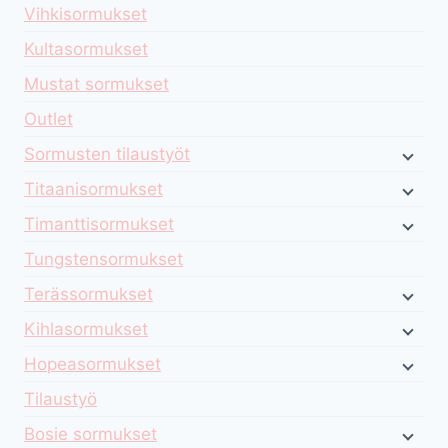
Vihkisormukset
Kultasormukset
Mustat sormukset
Outlet
Sormusten tilaustyöt
Titaanisormukset
Timanttisormukset
Tungstensormukset
Terässormukset
Kihlasormukset
Hopeasormukset
Tilaustyö
Bosie sormukset