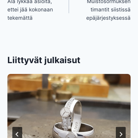
Älä lykkää asioita,
Muistosormuksen
selaus
ettei jää kokonaan
timantit siistissä
tekemättä
epäjärjestyksessä
Liittyvät julkaisut