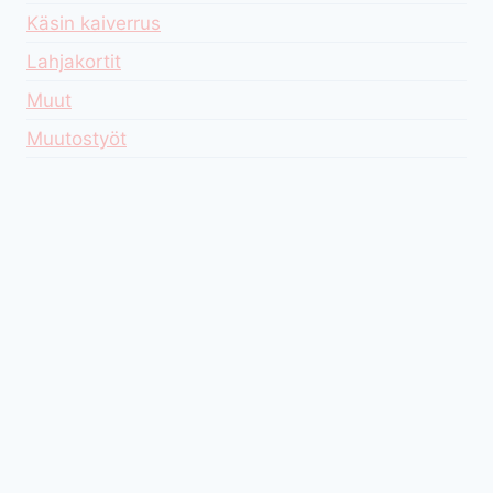
Käsin kaiverrus
Lahjakortit
Muut
Muutostyöt