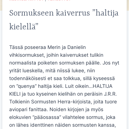
Sormukseen kaiverrus ”haltija
kielellä”
Tässä poseeraa Merin ja Danielin
vihkisormukset, joihin kaiverrukset tulikin
normaalista poiketen sormuksen päälle. Jos nyt
yrität lueskella, mitä niissä lukee, niin
todennäköisesti et saa tolkkua, sillä kyseessä
on ”quenya” haltija kieli. Luit oikein…HALTIJA
KIELI ja tuo kyseinen kielihän on peräisin J.R.R.
Tolkienin Sormusten Herra-kirjoista, joita tuore
aviopari fanittaa. Noiden kirjojen ja myös
elokuvien ”pääosassa” vilahtelee sormus, joka
on lähes identtinen näiden sormusten kanssa,