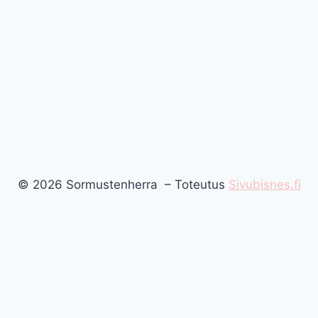
© 2026 Sormustenherra – Toteutus
Sivubisnes.fi