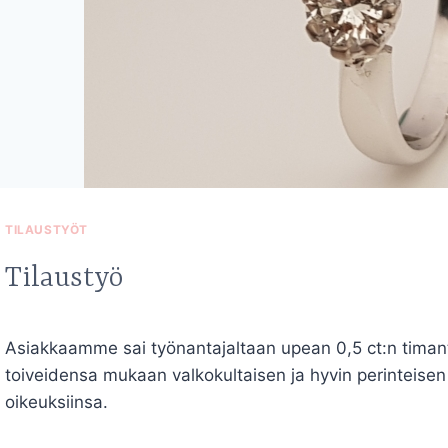
TILAUSTYÖT
Tilaustyö
Asiakkaamme sai työnantajaltaan upean 0,5 ct:n timant
toiveidensa mukaan valkokultaisen ja hyvin perinteise
oikeuksiinsa.