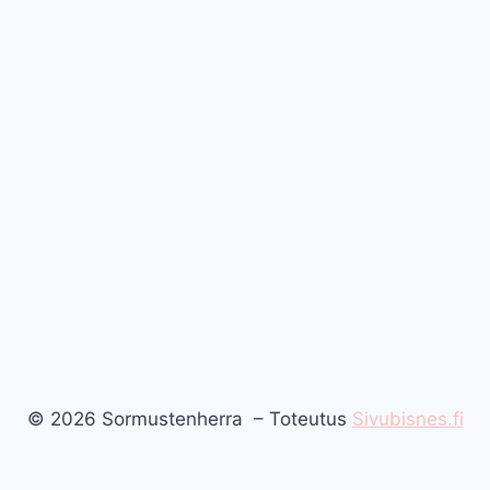
© 2026 Sormustenherra – Toteutus
Sivubisnes.fi