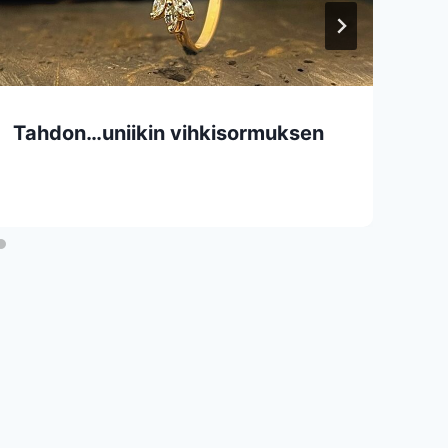
Tahdon…uniikin vihkisormuksen