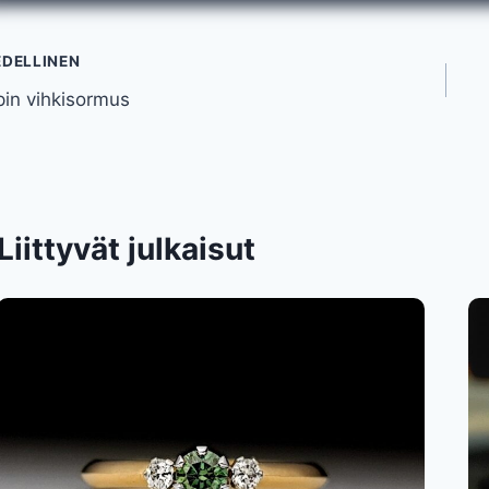
tikkelien
EDELLINEN
pin vihkisormus
elaus
Liittyvät julkaisut