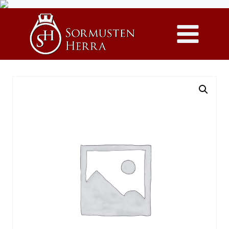
Siirry
sisältöön