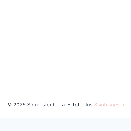
© 2026 Sormustenherra – Toteutus
Sivubisnes.fi