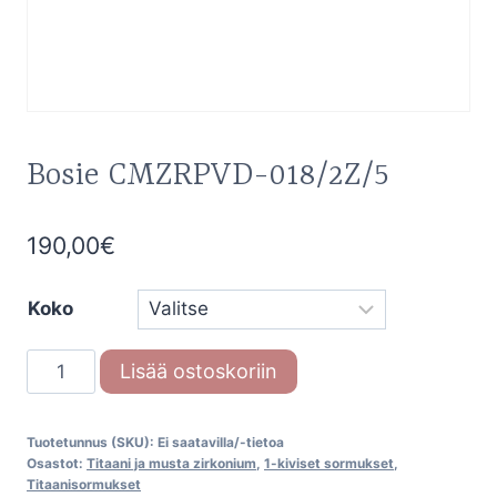
Bosie CMZRPVD-018/2Z/5
190,00
€
Koko
Bosie
Lisää ostoskoriin
CMZRPVD-
018/2Z/5
Tuotetunnus (SKU):
Ei saatavilla/-tietoa
määrä
Osastot:
Titaani ja musta zirkonium
,
1-kiviset sormukset
,
Titaanisormukset