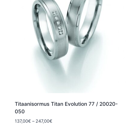
Titaanisormus Titan Evolution 77 / 20020-
050
Hintaluokka:
137,00
€
–
247,00
€
137,00€
-