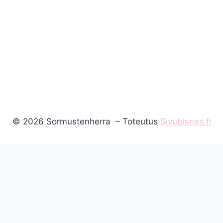
© 2026 Sormustenherra – Toteutus
Sivubisnes.fi