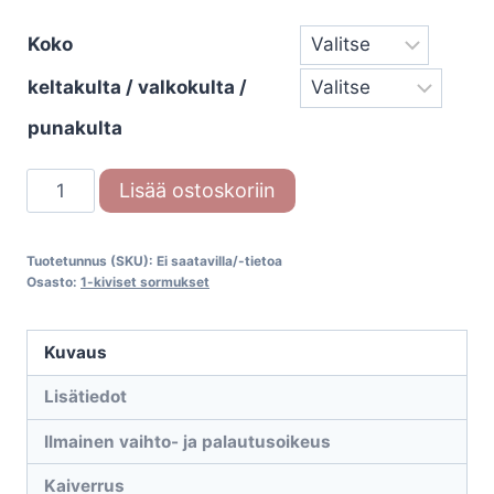
Koko
keltakulta / valkokulta /
punakulta
Festive
Lisää ostoskoriin
Rautapuu
519-
Tuotetunnus (SKU):
Ei saatavilla/-tietoa
006
Osasto:
1-kiviset sormukset
3mm
määrä
Kuvaus
Lisätiedot
Ilmainen vaihto- ja palautusoikeus
Kaiverrus