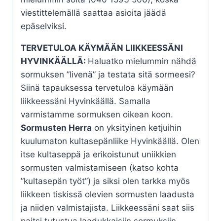
viestittelemällä saattaa asioita jäädä
epäselviksi.
TERVETULOA KÄYMÄÄN LIIKKEESSÄNI
HYVINKÄÄLLÄ:
Haluatko mielummin nähdä
sormuksen ”livenä” ja testata sitä sormeesi?
Siinä tapauksessa tervetuloa käymään
liikkeessäni Hyvinkäällä. Samalla
varmistamme sormuksen oikean koon.
Sormusten Herra
on yksityinen ketjuihin
kuulumaton kultasepänliike Hyvinkäällä. Olen
itse kultaseppä ja erikoistunut uniikkien
sormusten valmistamiseen (katso kohta
”kultasepän työt”) ja siksi olen tarkka myös
liikkeen tiskissä olevien sormusten laadusta
ja niiden valmistajista. Liikkeessäni saat siis