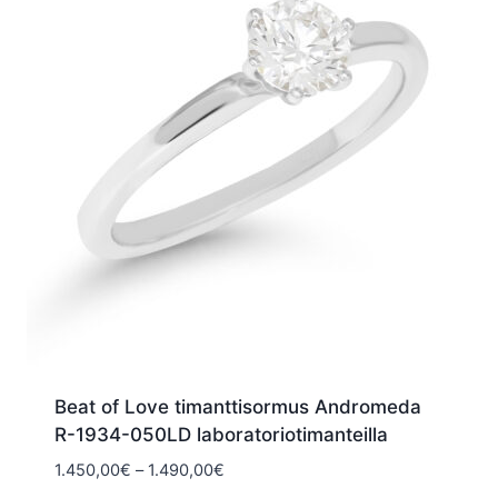
Beat of Love timanttisormus Andromeda
R-1934-050LD laboratoriotimanteilla
Hintaluokka:
1.450,00
€
–
1.490,00
€
1.450,00€