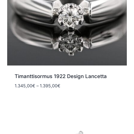
Timanttisormus 1922 Design Lancetta
Hintaluokka:
1.345,00
€
–
1.395,00
€
1.345,00€
-
1.395,00€