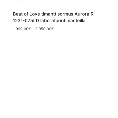
Beat of Love timanttisormus Aurora R-
1231-075LD laboratoriotimanteilla
Hintaluokka:
1.990,00
€
–
2.050,00
€
1.990,00€
-
2.050,00€