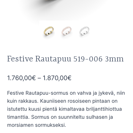
Festive Rautapuu 519-006 3mm
Hintaluokka:
1.760,00
€
–
1.870,00
€
1.760,00€
Festive Rautapuu-sormus on vahva ja jykevä, niin
-
kuin rakkaus. Kauniiseen rosoiseen pintaan on
1.870,00€
istutettu kuusi pientä kimaltavaa briljanttihiottua
timanttia. Sormus on suunniteltu sulhasen ja
morsiamen sormukseksi.