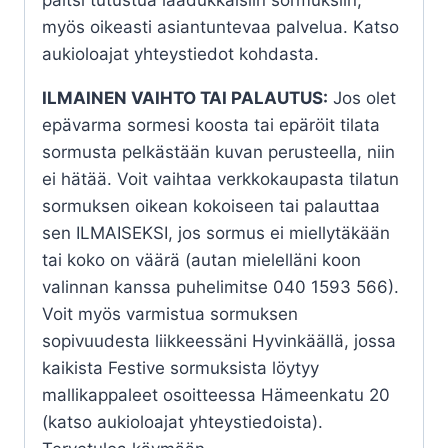
paitsi tutustua laadukkaisiin sormuksiin,
myös oikeasti asiantuntevaa palvelua. Katso
aukioloajat yhteystiedot kohdasta.
ILMAINEN VAIHTO TAI PALAUTUS:
Jos olet
epävarma sormesi koosta tai epäröit tilata
sormusta pelkästään kuvan perusteella, niin
ei hätää. Voit vaihtaa verkkokaupasta tilatun
sormuksen oikean kokoiseen tai palauttaa
sen ILMAISEKSI, jos sormus ei miellytäkään
tai koko on väärä (autan mielelläni koon
valinnan kanssa puhelimitse 040 1593 566).
Voit myös varmistua sormuksen
sopivuudesta liikkeessäni Hyvinkäällä, jossa
kaikista Festive sormuksista löytyy
mallikappaleet osoitteessa Hämeenkatu 20
(katso aukioloajat yhteystiedoista).