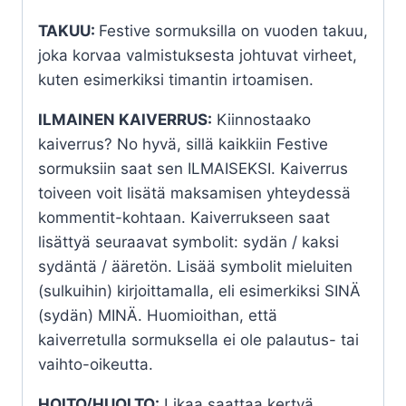
TAKUU:
Festive sormuksilla on vuoden takuu,
joka korvaa valmistuksesta johtuvat virheet,
kuten esimerkiksi timantin irtoamisen.
ILMAINEN KAIVERRUS:
Kiinnostaako
kaiverrus? No hyvä, sillä kaikkiin Festive
sormuksiin saat sen ILMAISEKSI. Kaiverrus
toiveen voit lisätä maksamisen yhteydessä
kommentit-kohtaan. Kaiverrukseen saat
lisättyä seuraavat symbolit: sydän / kaksi
sydäntä / ääretön. Lisää symbolit mieluiten
(sulkuihin) kirjoittamalla, eli esimerkiksi SINÄ
(sydän) MINÄ. Huomioithan, että
kaiverretulla sormuksella ei ole palautus- tai
vaihto-oikeutta.
HOITO/HUOLTO:
Likaa saattaa kertyä