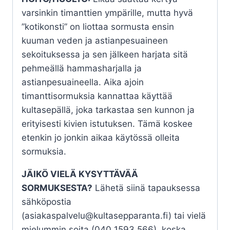
varsinkin timanttien ympärille, mutta hyvä
”kotikonsti” on liottaa sormusta ensin
kuuman veden ja astianpesuaineen
sekoituksessa ja sen jälkeen harjata sitä
pehmeällä hammasharjalla ja
astianpesuaineella. Aika ajoin
timanttisormuksia kannattaa käyttää
kultasepällä, joka tarkastaa sen kunnon ja
erityisesti kivien istutuksen. Tämä koskee
etenkin jo jonkin aikaa käytössä olleita
sormuksia.
JÄIKÖ VIELÄ KYSYTTÄVÄÄ
SORMUKSESTA?
Lähetä siinä tapauksessa
sähköpostia
(asiakaspalvelu@kultasepparanta.fi) tai vielä
mielummin soita (040 1593 566), koska