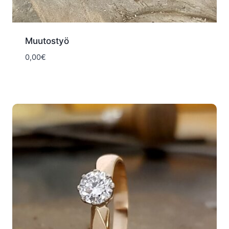
Muutostyö
0,00
€