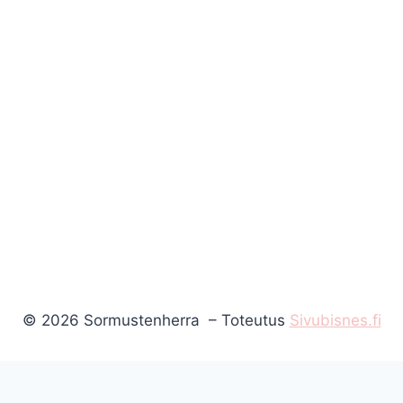
© 2026 Sormustenherra – Toteutus
Sivubisnes.fi