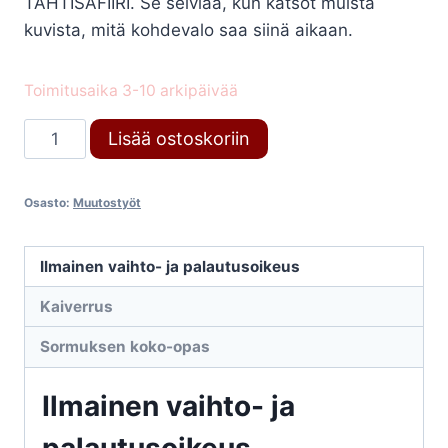
TÄHTISAFIIRI. Se selviää, kun katsot muista
kuvista, mitä kohdevalo saa siinä aikaan.
Toimitusaika 3-10 arkipäivää
Muutostyö
Lisää ostoskoriin
määrä
Osasto:
Muutostyöt
Ilmainen vaihto- ja palautusoikeus
Kaiverrus
Sormuksen koko-opas
Ilmainen vaihto- ja
palautusoikeus