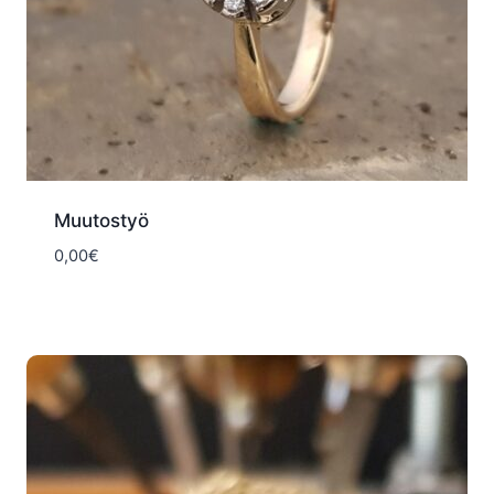
Muutostyö
0,00
€