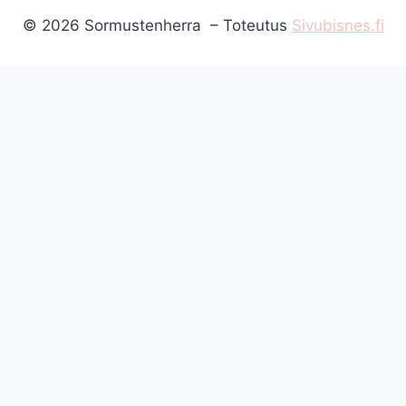
© 2026 Sormustenherra – Toteutus
Sivubisnes.fi