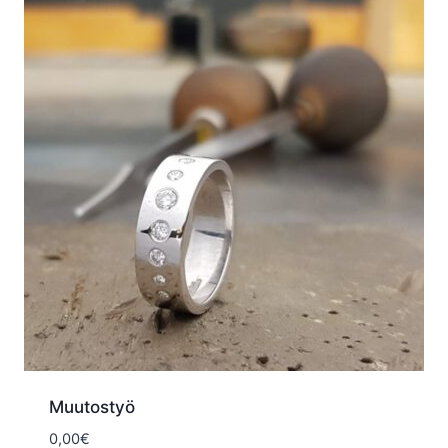
Muutostyö
0,00
€