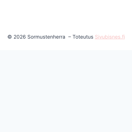
© 2026 Sormustenherra – Toteutus
Sivubisnes.fi