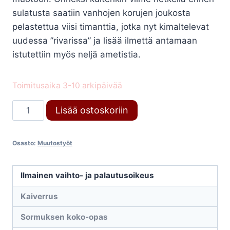
sulatusta saatiin vanhojen korujen joukosta
pelastettua viisi timanttia, jotka nyt kimaltelevat
uudessa ”rivarissa” ja lisää ilmettä antamaan
istutettiin myös neljä ametistia.
Toimitusaika 3-10 arkipäivää
Muutostyö
Lisää ostoskoriin
määrä
Osasto:
Muutostyöt
Ilmainen vaihto- ja palautusoikeus
Kaiverrus
Sormuksen koko-opas