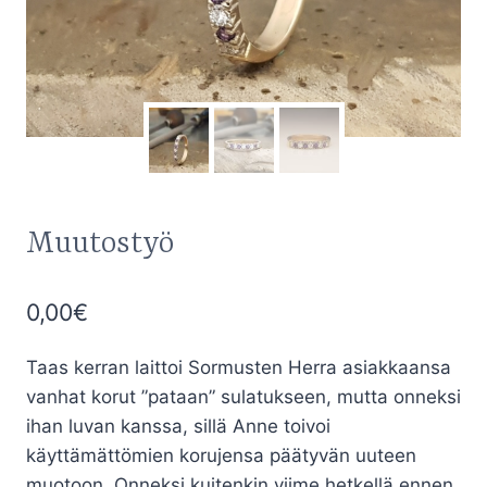
Muutostyö
0,00
€
Taas kerran laittoi Sormusten Herra asiakkaansa
vanhat korut ”pataan” sulatukseen, mutta onneksi
ihan luvan kanssa, sillä Anne toivoi
käyttämättömien korujensa päätyvän uuteen
muotoon. Onneksi kuitenkin viime hetkellä ennen