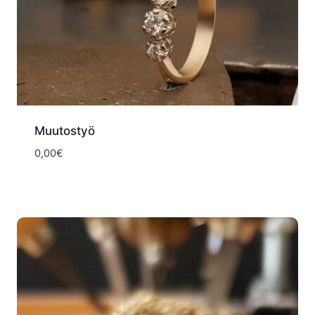
Muutostyö
0,00
€